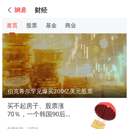
财经
首页
股票
基金
商业
伯克希尔罕见爆买200亿美元股票
买不起房子、股票涨
70％，一个韩国90后
的“突围”
华夏时报
13跟贴