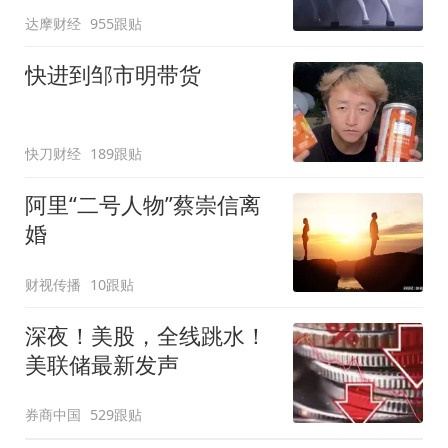
达摩财经
955跟贴
快进到邹市明带货
快刀财经
189跟贴
阿里“二号人物”蔡崇信离
婚
财视传播
10跟贴
深夜！美股，全线跳水！
美联储最新发声
券商中国
529跟贴