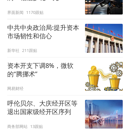
界面新闻
1170跟贴
中共中央政治局:提升资本
市场韧性和信心
新华社
211跟贴
资本开支下调8%，微软
的“腾挪术”
网易财经
呼伦贝尔、大庆经开区等
退出国家级经开区序列
商务部网站
13跟贴