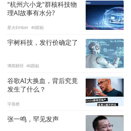
"杭州六小龙"群核科技物
理AI故事有水分?
星火Ember
40跟贴
宇树科技，发行价确定了
博闻财经
40跟贴
谷歌AI大换血，背后究竟
发生了什么？
字母榜
张一鸣，罕见发声