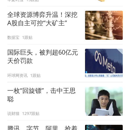
全球资源博弈升温！深挖
A股自主可控“大矿主”
数据宝
1跟贴
国际巨头，被判超60亿元
天价罚款
环球网资讯
1跟贴
一枚“回旋镖”，击中王思
聪
说财猫
1297跟贴
腾讯、字节、阿里，抢着