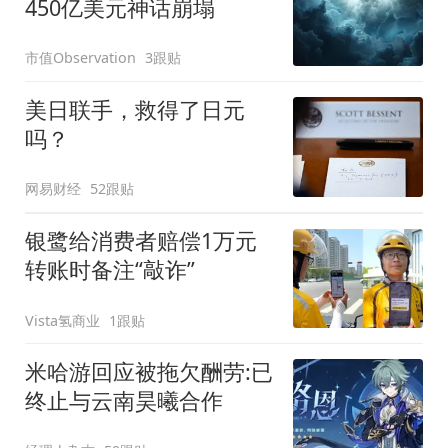
450亿美元神话崩塌
市值Observation
3跟贴
美日联手，救得了日元
吗？
网易财经
52跟贴
银鹭给消费者赔偿1万元
转账时备注“敲诈”
Vista氢商业
1跟贴
米哈游回应被拖欠酬劳:已
终止与云南昊曦合作