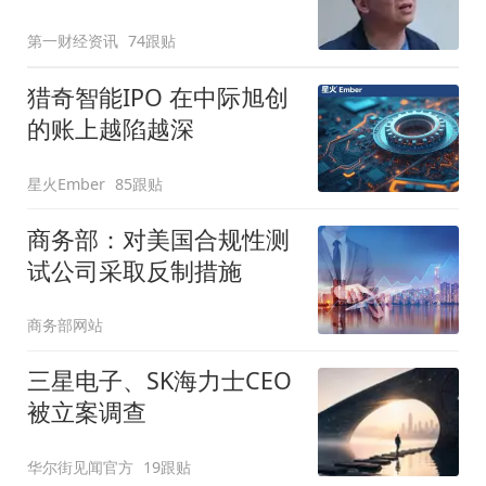
第一财经资讯
74跟贴
猎奇智能IPO 在中际旭创
的账上越陷越深
星火Ember
85跟贴
商务部：对美国合规性测
试公司采取反制措施
商务部网站
三星电子、SK海力士CEO
被立案调查
华尔街见闻官方
19跟贴