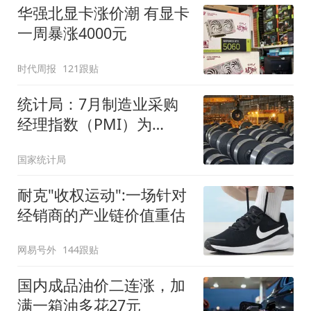
华强北显卡涨价潮 有显卡
一周暴涨4000元
时代周报
121跟贴
统计局：7月制造业采购
经理指数（PMI）为
49.2%
国家统计局
耐克"收权运动":一场针对
经销商的产业链价值重估
网易号外
144跟贴
国内成品油价二连涨，加
满一箱油多花27元