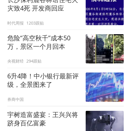
灾致4死 开发商回应
时代周报
1203跟贴
危险“高空秋千”成本50
万，景区一个月回本
央视财经
294跟贴
6升4降！中小银行最新评
级，全景图来了
券商中国
宇树造富盛宴：王兴兴将
跻身百亿富豪