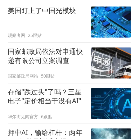
美国盯上了中国光模块
观察者网
25跟贴
国家邮政局依法对申通快
递有限公司立案调查
国家邮政局网站
50跟贴
存储"跌过头"了吗？三星
电子"定价相当于没有AI"
华尔街见闻官方
6跟贴
押中AI，输给杠杆：两年