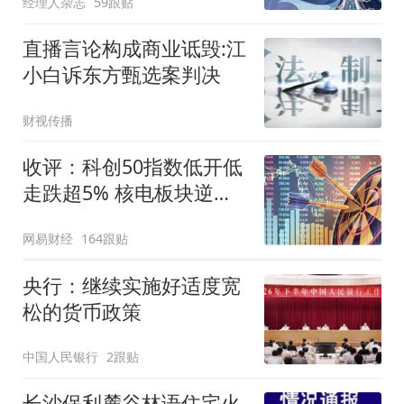
经理人杂志
59跟贴
直播言论构成商业诋毁:江
小白诉东方甄选案判决
财视传播
收评：科创50指数低开低
走跌超5% 核电板块逆势
走强
网易财经
164跟贴
央行：继续实施好适度宽
松的货币政策
中国人民银行
2跟贴
长沙保利麓谷林语住宅火