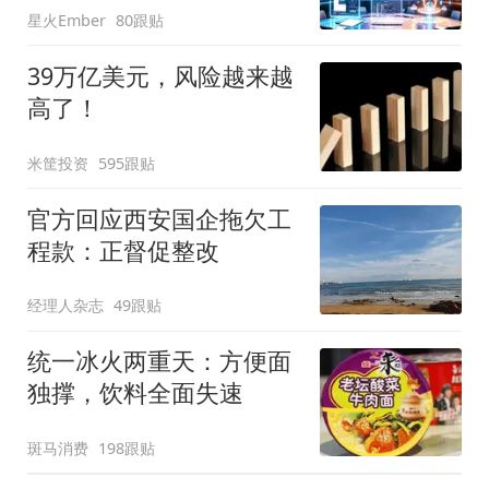
星火Ember
80跟贴
39万亿美元，风险越来越
高了！
米筐投资
595跟贴
官方回应西安国企拖欠工
程款：正督促整改
经理人杂志
49跟贴
统一冰火两重天：方便面
独撑，饮料全面失速
斑马消费
198跟贴