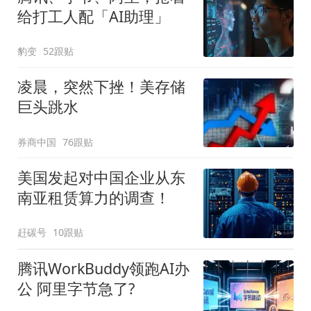
给打工人配「AI助理」
豹变
52跟贴
凌晨，突然下挫！美存储
巨头跳水
券商中国
76跟贴
美国发起对中国企业从东
南亚租赁算力的调查！
赶碳号
10跟贴
腾讯WorkBuddy领跑AI办
公 阿里字节急了?