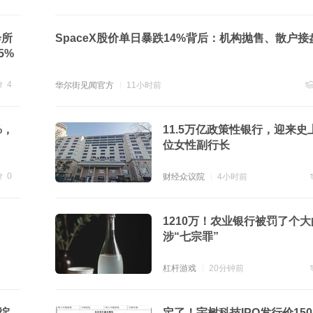
贴
2
诊所
SpaceX股价单日暴跌14%背后：机构抛售、散户接
5%
4
华尔街见闻官方
11小时前
贴
4
跟
%，
11.5万亿政策性银行，迎来史
位女性副行长
0
财经众议院
4小时前
贴
0
1210万！农业银行被罚了个
涉“七宗罪”
杠杆游戏
20分钟前
绽
定了！宇树科技IPO发行价150