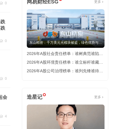
网易财经ESG
更多
0
跟贴
0
暴跌
再跌
0
东山精密：千万美元光模块被盗，绿色优势与治
跟贴
0
理隐忧并存|ESG案例
2026年A股社会责任榜单：谁树典范谁陷争
议？|ESG榜单
2026年A股环境责任榜单：谁立标杆谁藏隐
忧？|ESG榜单
2026年A股公司治理榜单：谁列先锋谁待改
0
善？|ESG榜单
跟贴
0
造星记
运会
更多
4
跟贴
4