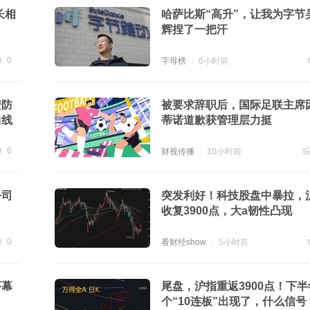
长相
哈萨比斯“高升”，让我为字节
辉捏了一把汗
0
字母榜
6小时前
贴
0
安防
被要求辞职后，国际足联主席
曲线
蒂诺道歉获管理层力挺
6
财视传播
10小时前
贴
6
跟
公司
突发利好！科技股盘中暴拉，
收复3900点，大a韧性凸现
0
看财经show
5小时前
贴
0
序幕
尾盘，沪指重返3900点！下
个“10连板”出现了，什么信号