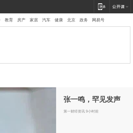
播
教育
房产
家居
汽车
健康
北京
政务
网易号
龙"群核科技
事有水分?