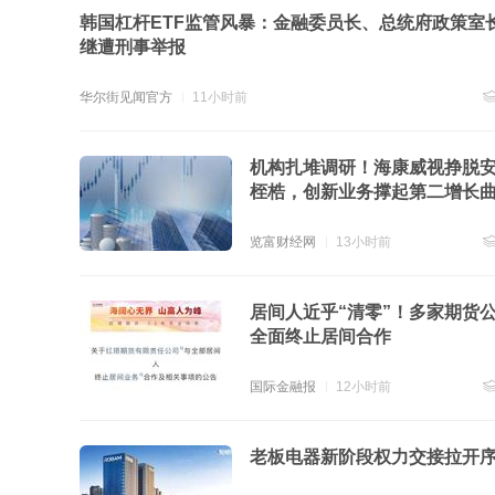
韩国杠杆ETF监管风暴：金融委员长、总统府政策室
继遭刑事举报
华尔街见闻官方
11小时前
跟
机构扎堆调研！海康威视挣脱
桎梏，创新业务撑起第二增长
览富财经网
13小时前
跟
居间人近乎“清零”！多家期货
全面终止居间合作
国际金融报
12小时前
跟
老板电器新阶段权力交接拉开