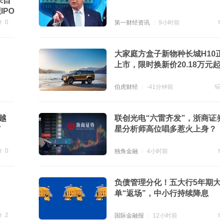
来自
PO
0
第一财经资讯
9小时前
贴
0
大家庭方盒子新物种长城H10
上市，限时换新价20.18万元
伯虎财经
-41分钟前
跟
越
联创光电“六雷齐发”，浙商证
”
星分析师高位唱多惹火上身？
0
独角金融
4小时前
贴
0
负债管理分化！五大行5年期
单“返场”，中小行持续降息
2
国际金融报
12小时前