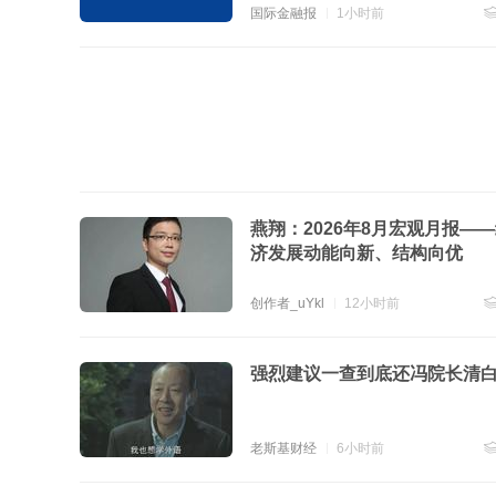
国际金融报
1小时前
跟
燕翔：2026年8月宏观月报—
济发展动能向新、结构向优
创作者_uYkl
12小时前
跟
强烈建议一查到底还冯院长清
老斯基财经
6小时前
跟