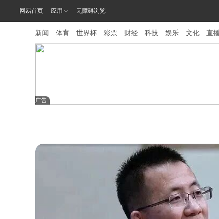
网易首页
应用
无障碍浏览
新闻
体育
世界杯
彩票
财经
科技
娱乐
文化
直
广告
"杭州六小
物理AI故
星火Ember
7小时前