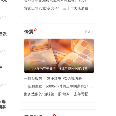
级
天丝红牛多地检出成分不合格被罚80万 企
业申诉称“经营困难”
宜家出售八城“蓝盒子”，三十年大店逻辑生
变
1
跟贴
1
锋雳
更多
较强
0
跟贴
0
F
上市六年的完美日记：连续亏损的业绩VS蒸发
98%的市值
一封举报信 引发小红书IPO合规考验
1
干细胞生意：5000/小时的三甲病房和17万
跟贴
1
一针的希望
财务造假的“卤味第一股”绝味：去年亏损
归母
1.91亿元 闭店近6000家
用募