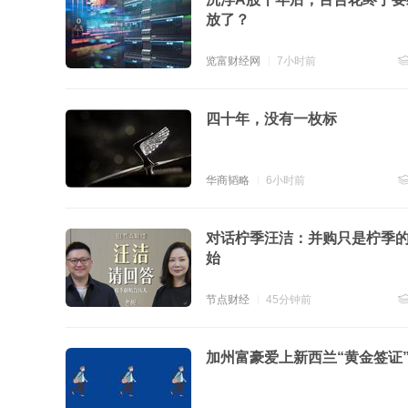
放了？
览富财经网
7小时前
跟
四十年，没有一枚标
华商韬略
6小时前
跟
对话柠季汪洁：并购只是柠季
始
节点财经
45分钟前
跟
加州富豪爱上新西兰“黄金签证