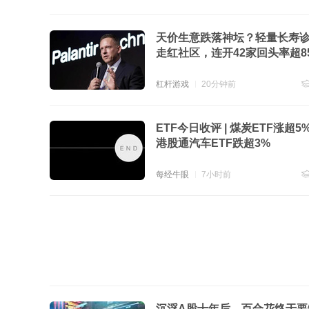
跟
天价生意跌落神坛？轻量长寿
走红社区，连开42家回头率超8
杠杆游戏
20分钟前
跟
ETF今日收评 | 煤炭ETF涨超5
港股通汽车ETF跌超3%
每经牛眼
7小时前
跟
沉浮A股十年后，百合花终于要