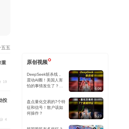
十五五
原创视频
来重
DeepSeek斩杀线，
震动AI圈！美国人害
19
怕的事情发生了？对
贴
19
6:06
AI大模型投资影响巨
大
动投
盘点量化交易的7个特
征和信号！散户该如
何操作？
5:23
4
跟贴
4