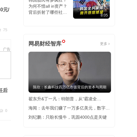
韩国股民有多疯狂？
为何不惜all in资产？
0元/
背后折射了哪些社会
8:05
困境？
75
贴
75
网易财经智库
更多
广告
陈欣：长鑫科技四万亿市值背后的资本与周期
任后
翟东升&丁一凡：特朗普，从“霸凌全
班”到“克己复礼”
海闻：去年我们赚了一万多亿美元，数字之
0
跟贴
0
外要读懂这些信号
刘纪鹏：只盼长慢牛，巩固4000点是关键