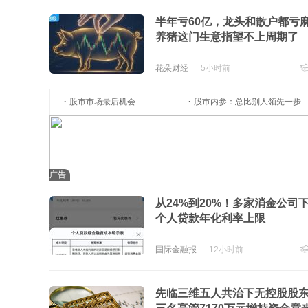
半年亏60亿，龙头和散户都亏
养猪这门生意指望不上周期了
花朵财经
5小时前
跟
股市市场最后机会
股市内参：总比别人领先一步
广告
从24%到20%！多家消金公司
个人贷款年化利率上限
国际金融报
12小时前
跟
先临三维五人共治下无控股股