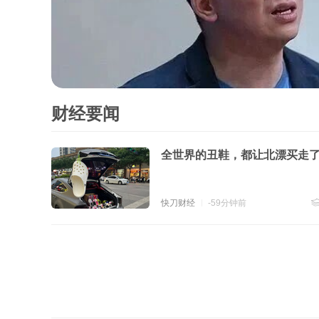
财经要闻
全世界的丑鞋，都让北漂买走
快刀财经
-59分钟前
跟