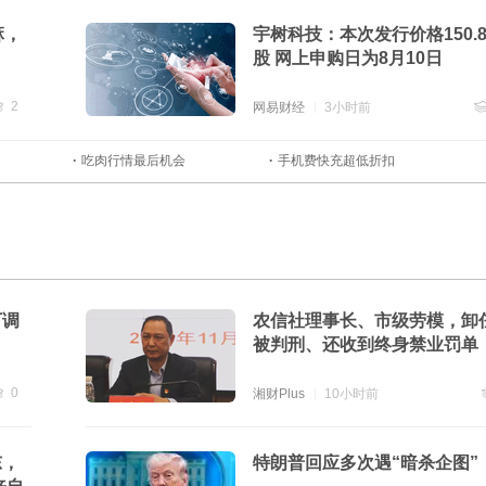
麻，
宇树科技：本次发行价格150.8
股 网上申购日为8月10日
2
网易财经
3小时前
贴
2
跟
吃肉行情最后机会
手机费快充超低折扣
下调
农信社理事长、市级劳模，卸
被判刑、还收到终身禁业罚单
0
湘财Plus
10小时前
贴
0
东，
特朗普回应多次遇“暗杀企图”