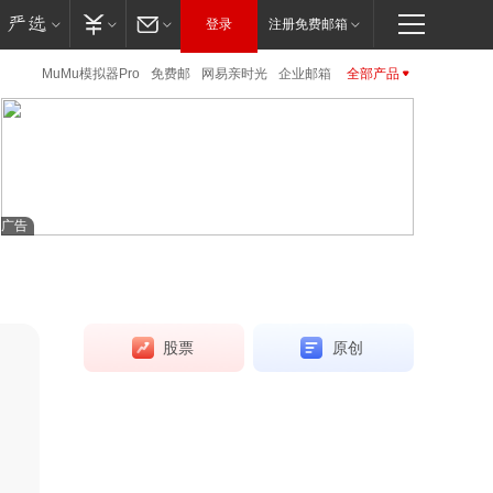
登录
注册免费邮箱
MuMu模拟器Pro
免费邮
网易亲时光
企业邮箱
全部产品
严选
网易味央
云音乐
公正邮
大神社区
公开课
LOFTER
VIP邮箱
网易云游戏
网易红彩
CC语音
新闻客户端
网易红彩
公开课
邮箱大师
UU加速器
新闻客户端
网易游戏
UU远程
免费邮
VIP邮箱
企业邮箱
邮箱大师
卡搭编程
伏羲
云课堂
严选
公正邮
云课堂
CC语音
LOFTER
UU加速器
UU远程
网易亲时光
伏羲
广告
云音乐
大神社区
网易云游戏
千千壁纸
梦幻西游
大话2
梦幻西游手游
阴阳师
倩女幽魂手游
大话西游3
新倩女幽魂
大唐无双
率士之滨
哈利波特.魔法觉醒
股票
原创
天下手游
明日之后
逆水寒
宇树科技，发
永劫无间
一梦江湖
第五人格
了
博闻财经
2小时前