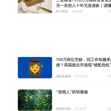
三名高管7170万元增持资金竟
另一实控人十年无息借款｜读懂I
时代周报
4小时前
跟
700万岗位空缺，找工作却越来
难？美国就业市场现“错配危机
国际金融报
12小时前
跟
“造雨人”药明康德
锦缎研究院
8小时前