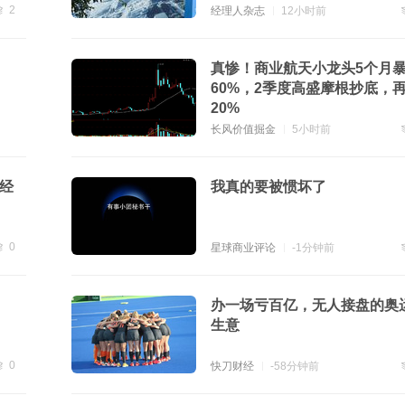
2
经理人杂志
12小时前
贴
2
真惨！商业航天小龙头5个月
60%，2季度高盛摩根抄底，
20%
长风价值掘金
5小时前
—经
我真的要被惯坏了
0
星球商业评论
-1分钟前
贴
0
白
办一场亏百亿，无人接盘的奥
生意
0
快刀财经
-58分钟前
贴
0