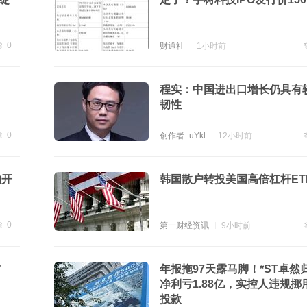
0
财通社
1小时前
贴
0
程实：中国进出口增长仍具有
韧性
0
创作者_uYkl
12小时前
贴
0
的开
韩国散户转投美国高倍杠杆ET
0
第一财经资讯
9小时前
贴
0
”
年报拖97天露马脚！*ST卓然
净利亏1.88亿，实控人违规挪
投款