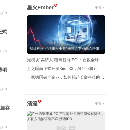
星火Ember
更多
9
跟贴
9
正式
起
群核科技：“杭州六小龙” 光环之下 物理AI故事有
76
贴
76
水分吗？
光模块“卖铲人”猎奇智能IPO ：台数全球第
一，却在中际旭创的账上越陷越深
月之暗面正式开源Kimi K3，AI产业将迎又
券明
一个“DeepSeek时刻”冲击波？
一家德国破产企业，如何托起长鑫科技的逆
袭之路
0
跟贴
0
清流
更多
大额存
0