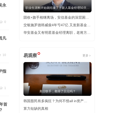
吴永
职业生涯刚开始就结束了？新人基金经理50天亏
掉35%引发全网同情
固收+旗手相继离场，安信基金的深层困局
0
浮出水面
交银施罗德韩威俊4年亏47亿 又发新基金引
跟贴
0
争议
华安基金又有明星基金经理离职，老将方一
因凡
天面临“留人”大考
易观察
10
更多
贴
10
沪指
1
美日联手，救得了日元吗？
跟贴
1
韩国股民有多疯狂？为何不惜all in资产？
半年首
背后折射了哪些社会困境？
算力短缺的真相
？