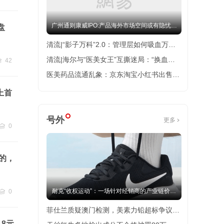
跟贴
0
广州通则康威IPO:产品海外市场空间或有隐忧，
盘
关联方信披语焉不详|清流IPO
清流|“影子万科”2.0：管理层如何吸血万物
云？
清流|海尔与“医美女王”互撕迷局：“换血抗
42
贴
42
衰”、“让80岁妇女来月经”到底是谁的生
医美药品流通乱象：京东淘宝小红书出售械
意？
三类含麻水光针 机构倒货还是假货猖獗？
上首
号外
更多
0
跟贴
0
大的，
耐克“收权运动”：一场针对经销商的产业链价值
0
跟贴
0
重估
菲仕兰质疑澳门检测，美素力铅超标争议升
.8元