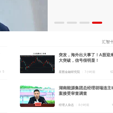
汇智
了
突发，海外出大事了！A股迎
大突破，信号很明显！
5
星图金融研究院
7小时前
贴
5
跟
湖南能源集团总经理胡瑞连主
案接受审查调查
经理人杂志
8小时前