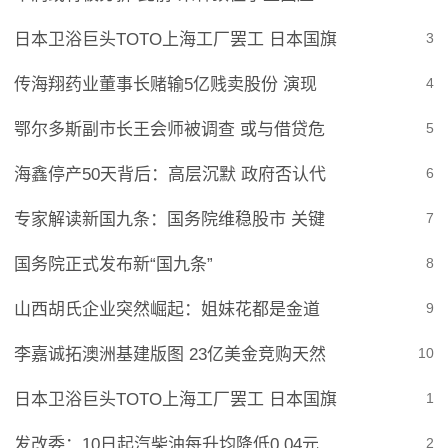
日本卫浴巨头TOTO上海工厂罢工 日本国旗
3
传海翔药业董事长赌输5亿贱卖股份 演现
4
鄂尔多斯副市长王会师被调查 或与借贷危
5
海鑫停产50天背后：高层沉默 政府否认代
6
专家解读新国九条：国务院维稳股市 关键
7
国务院正式发布新“国九条”
8
山西胡氏企业突然崛起：姐妹花都是金道
9
李嘉诚拓澳洲基建版图 23亿美金竞购天然
10
日本卫浴巨头TOTO上海工厂罢工 日本国旗
1
发改委：10日起汽柴油每升均降低0.04元
2