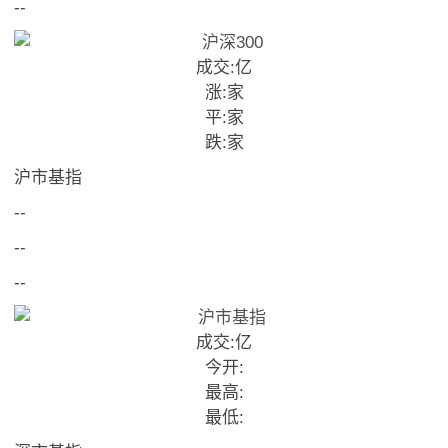
--
成交:
亿
涨:
家
平:
家
跌:
家
沪市基指
--
--
--
成交:
亿
今开:
最高:
最低: