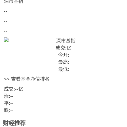
深市基指
--
--
--
成交:
亿
今开:
最高:
最低:
>> 查看基金净值排名
成交:
--
亿
涨:
--
平:
--
跌:
--
财经推荐