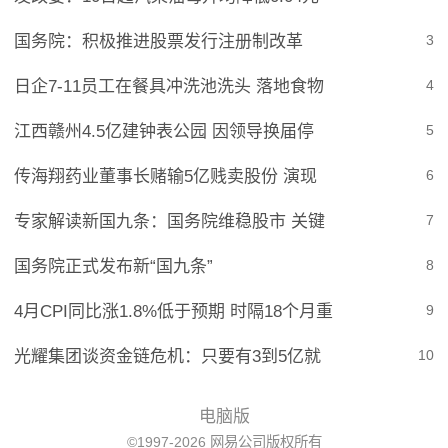
国务院：积极推进股票发行注册制改革
3
日企7-11员工在餐具冲洗池洗头 落地食物
4
江西赣州4.5亿建钟表公园 因领导换届停
5
传海翔药业董事长赌输5亿贱卖股份 演现
6
专家解读新国九条：国务院维稳股市 关键
7
国务院正式发布新“国九条”
8
4月CPI同比涨1.8%低于预期 时隔18个月重
9
光耀集团谈资金链危机：只要有3到5亿就
10
电脑版
©1997-2026 网易公司版权所有