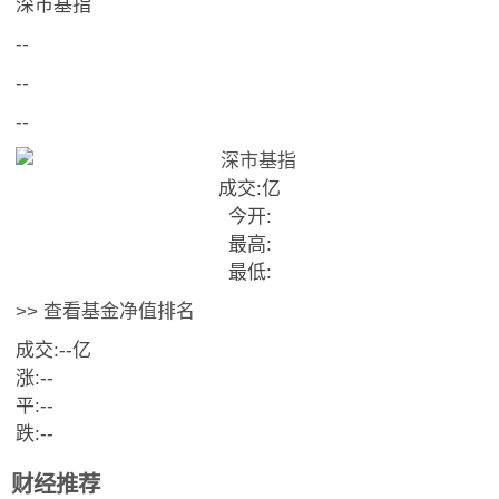
深市基指
--
--
--
成交:
亿
今开:
最高:
最低:
>> 查看基金净值排名
成交:
--
亿
涨:
--
平:
--
跌:
--
财经推荐