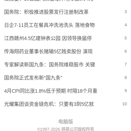
国务院：积极推进股票发行注册制改革
3
日企7-11员工在餐具冲洗池洗头 落地食物
4
江西赣州4.5亿建钟表公园 因领导换届停
5
传海翔药业董事长赌输5亿贱卖股份 演现
6
专家解读新国九条：国务院维稳股市 关键
7
国务院正式发布新“国九条”
8
4月CPI同比涨1.8%低于预期 时隔18个月重
9
光耀集团谈资金链危机：只要有3到5亿就
10
电脑版
©1997-2026 网易公司版权所有