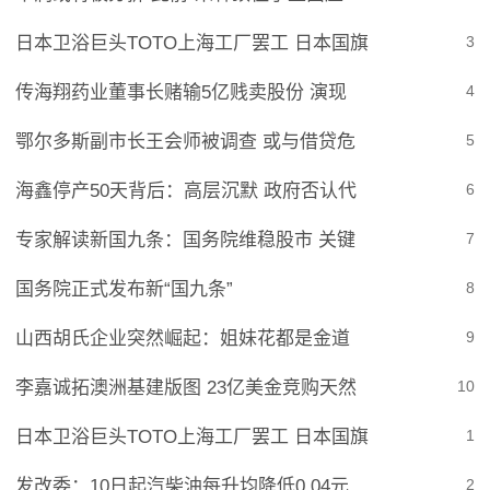
日本卫浴巨头TOTO上海工厂罢工 日本国旗
3
传海翔药业董事长赌输5亿贱卖股份 演现
4
鄂尔多斯副市长王会师被调查 或与借贷危
5
海鑫停产50天背后：高层沉默 政府否认代
6
专家解读新国九条：国务院维稳股市 关键
7
国务院正式发布新“国九条”
8
山西胡氏企业突然崛起：姐妹花都是金道
9
李嘉诚拓澳洲基建版图 23亿美金竞购天然
10
日本卫浴巨头TOTO上海工厂罢工 日本国旗
1
发改委：10日起汽柴油每升均降低0.04元
2