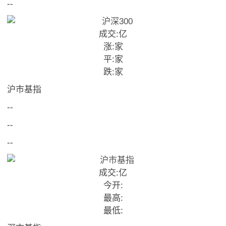
--
成交:
亿
涨:
家
平:
家
跌:
家
沪市基指
--
--
--
成交:
亿
今开:
最高:
最低: