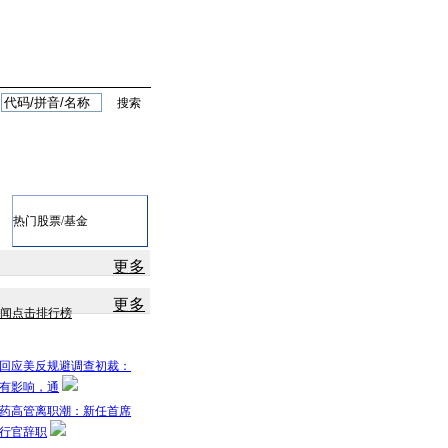
黄金
银行
保险
热门股票/基金
更多
更多
闻点击排行榜
回应美反规避调查初裁：
有影响，通
药高管离职潮：新任首席
行官辞职