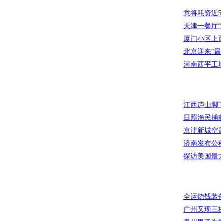
意将耗资近
天津一餐厅
厦门小区上
北京迎来“最
河南西平工
江西庐山脚下
日照渔民捕获
京津新城空
济南发布公
探访美国最
全运烧钱装
广州又现三栋