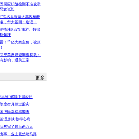
因回应核酸检测不准被举
恶意诋毁
明”实名举报华大基因核酸
准，华大基因：造谣！
沪指涨0.82% 旅游、数据
块领涨
雷！千亿大案主角，被顶
！
回应美反规避调查初裁：
有影响，通关正常
更多
佛思维"解读中国农妇
婆度蜜月躲过股灾
8中国股民幸福感调查
苦涩,割肉割得心痛
我买完了最后两万元
出事：业主竟然堵马路