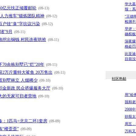
华大基
50亿元扶正倾覆邮轮
(09-13)
报：系
“人力推车”锻炼团队精神
(09-12)
“王德
检测不
百户挂“臭”字抗议污染
(09-12)
早评：
堵”9月
(09-11)
确权板
地挖出铜钱 村民连夜哄抢
(09-11)
深夜爆
格处罚
比亚迪
目前没
70余栋别墅已“烂”20年
(09-11)
2万斤重特大鲨鱼 20万售出
(09-11)
社区热贴
置别墅林立 人烟稀少
(09-10)
积金新政 民众挤爆服务大厅
(09-10)
用"哈
大的无家可归者营地
(09-10)
我和老
200
炒股太
备：1匹马=北京二环1套房
(09-09)
周五，
“楼歪歪”
(09-09)
万科又