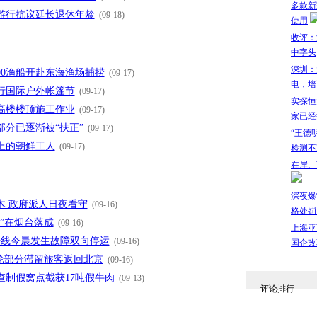
多款新
人游行抗议延长退休年龄
(09-18)
使用
收评：沪
中字头
深圳：
00渔船开赴东海渔场捕捞
(09-17)
电，培
行国际户外帐篷节
(09-17)
实探恒
高楼楼顶施工作业
(09-17)
家已经
部分已逐渐被“扶正”
(09-17)
“王德
上的朝鲜工人
(09-17)
检测不
在岸、
深夜爆
木 政府派人日夜看守
(09-16)
格处罚
”在烟台落成
(09-16)
上海亚
号线今晨发生故障双向停运
(09-16)
国企改
邮轮部分滞留旅客返回北京
(09-16)
查制假窝点截获17吨假牛肉
(09-13)
评论排行