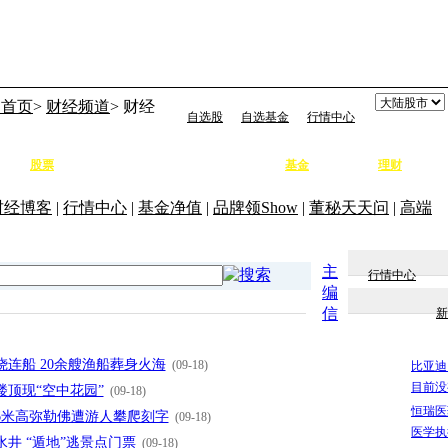
易首页
>
财经频道
> 财经
自选股
自选基金
行情中心
题
股票
基金
理财
专题
行情
大盘
个股
研报
港股
权证
期指
学校
要闻
净值
外汇
财经博客
|
行情中心
|
基金净值
|
品牌领Show
|
董秘天天问
|
高端
主
行情中心
编
信
新
连船 20余艘渔船葬身火海
(09-18)
比亚迪
目前没
楼顶现“空中花园”
(09-18)
恒瑞医
6米高弥勒佛遭游人攀爬刻字
(09-18)
医学执
井 “遁地”逃景点门票
(09-18)