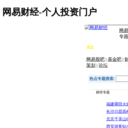
网易财经-个人投资门户
网
专
商业
要闻
高端
宏观
公司
网易股吧
|
基金吧
|
策划
|
论坛
热点专题搜索:
财经专题
福建莆田火烧
长沙35层高
北京千灵山
西安游客钻水