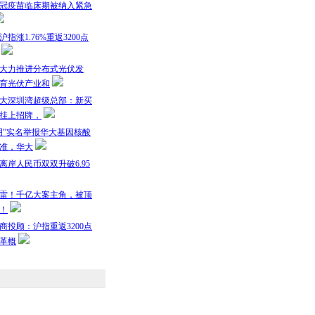
冠疫苗临床期被纳入紧急
指涨1.76%重返3200点
大力推进分布式光伏发
育光伏产业和
大深圳湾超级总部：新买
挂上招牌，
明”实名举报华大基因核酸
准，华大
离岸人民币双双升破6.95
雷！千亿大案主角，被顶
！
商投顾：沪指重返3200点
革概