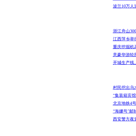
波兰10万
浙江舟山30
江西萍乡举
重庆挖掘机
意豪华游轮
开城生产线
村民挖出乌
“集装箱宾馆
北京地铁4
“海娜号”
西安警方夜