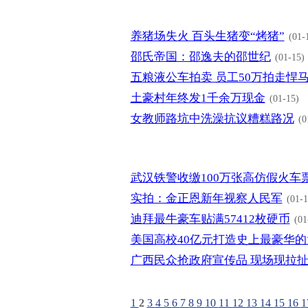
养猪场失火 百头生猪变“烤猪”
(01-
邵氏帝国：邵逸夫的邵世纪
(01-15)
五粮液公车拍卖 员工50万拍走悍
土豪村年终发1千余万现金
(01-15)
女教师路坑中洗澡抗议糟糕路况
(0
武汉铁警收缴100万张高仿假火车
实拍：金正恩新年视察人民军
(01-1
迪拜最牛豪车贴满57412枚硬币
(01
美国高校40亿元打造史上最豪华的
广西民众抢政府宣传品 现场现拉
1
2
3
4
5
6
7
8
9
10
11
12
13
14
15
16
1