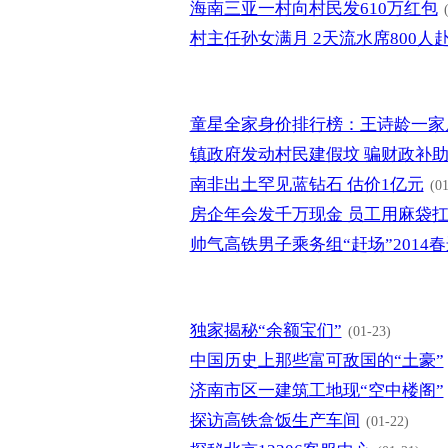
海南三亚一村向村民发610万红包
村主任孙女满月 2天流水席800人
童星全家身价排行榜：王诗龄一家
镇政府发动村民建假坟 骗财政补
南非出土罕见蓝钻石 估价1亿元
(01
房企年会发千万现金 员工用麻袋
帅气高铁男子乘务组“赶场”2014
独家揭秘“余额宝们”
(01-23)
中国历史上那些富可敌国的“土豪”
济南市区一建筑工地现“空中楼阁”
探访高铁盒饭生产车间
(01-22)