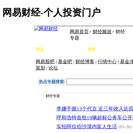
网易财经-个人投资门户
网易首页
>
财经频道
> 财经
专题
商业
股票
要闻
高端
宏观
公司
专题
行情
大盘
个股
研报
网易股吧
|
基金吧
|
财经博客
|
行情中心
|
基金
策划
|
论坛
热点专题搜索:
财经专题
李娜手握13个代言 近三年收入近
呼和浩特首批19辆超标公务车公开
实拍阿拉伯沙漠内富人生活
(01-26)