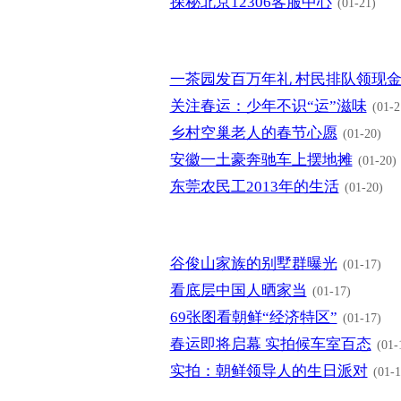
探秘北京12306客服中心
(01-21)
一茶园发百万年礼 村民排队领现
关注春运：少年不识“运”滋味
(01-2
乡村空巢老人的春节心愿
(01-20)
安徽一土豪奔驰车上摆地摊
(01-20)
东莞农民工2013年的生活
(01-20)
谷俊山家族的别墅群曝光
(01-17)
看底层中国人晒家当
(01-17)
69张图看朝鲜“经济特区”
(01-17)
春运即将启幕 实拍候车室百态
(01-
实拍：朝鲜领导人的生日派对
(01-1