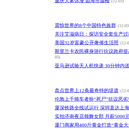
重庆大雾弥漫 如海市蜃楼
(12-03)
震惊世界的8个中国特色族群
(12-03
关注艾滋病日：探访安全套生产过
美国32岁富豪公开奢侈生活照
(12-
斯里兰卡农民裸身游行抗议政府提
03)
亚马逊试验无人机快递 30分钟内
盘点世界上12条最奇特的堤道
(12-
伦敦上千骑车者扮“死尸”抗议恶劣
厦深铁路全线试运行 深圳直达上海
实拍济南夜店领舞女郎 月薪5000
厦门商家用400斤黄金打造“黄金大