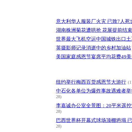
意大利华人服装厂火灾 已致7人死
湖南株洲菊花遭哄抢 花展提前结
世界最大飞机空运中国城铁出口土
英摄影师记录消逝中的乡村加油站
美国家庭感恩节宴席平均花费49美
纽约举行梅西百货感恩节大游行
(1
中石化各单位为爆炸事故遇难者举
28)
李嘉诚办公室全景图：20平米遥
28)
巴西世界杯开幕式球场顶棚坍塌 已
28)