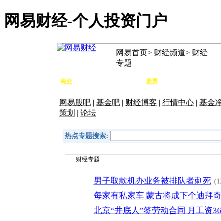
网易财经-个人投资门户
网易首页
>
财经频道
> 财经
专题
商业
股票
要闻
高端
宏观
公司
专题
行情
大盘
个股
研报
网易股吧
|
基金吧
|
财经博客
|
行情中心
|
基金
策划
|
论坛
热点专题搜索:
财经专题
男子取款机办业务被排队者刺死
(1
每家有私家车 蒙古将成下个迪拜
北京“井底人”签劳动合同 月工资36