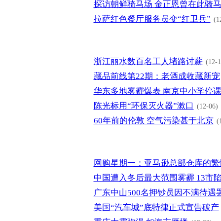
探访朝鲜骑马场 金正恩曾在此骑
拉萨红色餐厅服务员变“红卫兵”
(1
浙江丽水数百名工人堵路讨薪
(12-1
藏品前线第22期：老酒成收藏新宠
华东多地雾霾爆表 南京中小学停
陈光标用“环保灭火器”漱口
(12-06)
60年前的伦敦 空气污染甚于北京
(
网购星期一：亚马逊总部仓库的繁
中国遭入冬后最大范围雾霾 13市
广东中山500名押钞员因不满待遇
美国“汽车城”底特律正式宣告破产