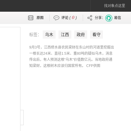
找对象点这里
0
(
)
原图
评论
分享：
易信
标签：
乌木
江西
政府
看守
9月3号，江西修水县农民梁财在东山村的河道里挖掘出
一根长达24米、直径1.5米、重80吨的疑似乌木，消息
传出后，有人预测这根“乌木”价值数亿元。当地政府通
知梁财，这根树木应该归国家所有。 CFP供图