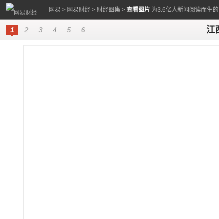
网易
>
网易财经
>
财经图集
>
查看图片
为3.6亿人新闻阅读而生
江
1
2
3
4
5
6