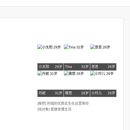
小太阳
29岁
Tina
32岁
思思
26岁
丹妮
31岁
雅悠
26岁
小玲儿
26岁
[推荐] 同城的优质女生在这里等你
[找对象] 爱健身懂生活