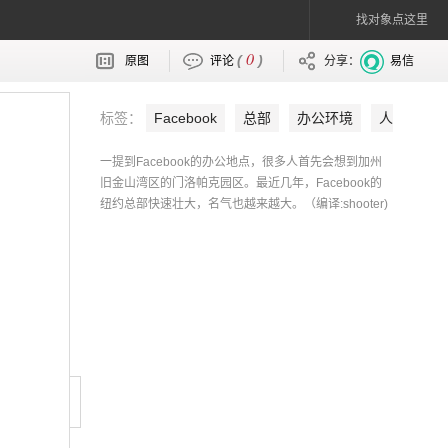
找对象点这里
0
(
)
原图
评论
分享：
易信
标签：
Facebook
总部
办公环境
人
性化
一提到Facebook的办公地点，很多人首先会想到加州
旧金山湾区的门洛帕克园区。最近几年，Facebook的
纽约总部快速壮大，名气也越来越大。（编译:shooter)