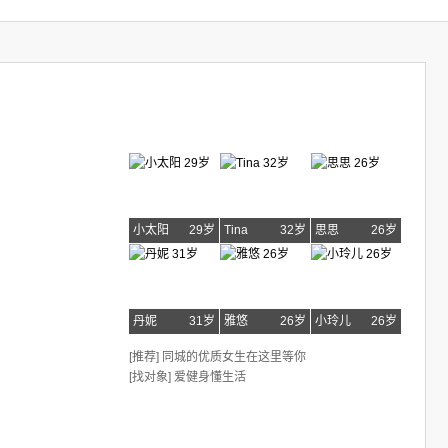
小太阳
29岁
Tina
32岁
思思
26岁
丹妮
31岁
雅悠
26岁
小玲儿
26岁
[推荐] 同城的优质女生在这里等你
[找对象] 爱健身懂生活