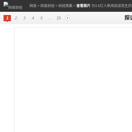
网易
>
网易财经
>
财经图集
>
查看图片
为3.6亿人新闻阅读而生
探
1
2
3
4
5
...
35