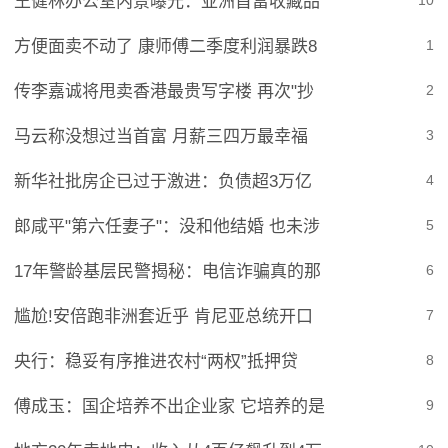
王健林办公室内景曝光：亚洲首富收藏品
10
方便面卖不动了 康师傅二季度利润暴跌8
1
传李嘉诚将甩卖香港最贵写字楼 再次"抄
2
马云称没想过当首富 月薪三四万最幸福
3
新华社批房企已过于激进：负债超3万亿
4
郎咸平"第六任妻子"：没和他结婚 也未涉
5
17年警龄基层民警揭秘：电信诈骗真的那
6
尴尬!安倍跑非洲套近乎 肯尼亚总统开口
7
央行：稳妥有序推进农村“两权”抵押贷
8
傅成玉：国企培养不出企业家 它培养的是
9