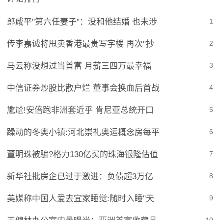
郎咸平"第六任妻子"：没和他结婚 也未涉
1
传李嘉诚将甩卖香港最贵写字楼 再次"抄
2
马云称没想过当首富 月薪三四万最幸福
3
中信证券炒股比散户烂 董事会换血后首战
4
尴尬!安倍跑非洲套近乎 肯尼亚总统开口
5
躁动的冬奥小镇:河北崇礼奥运概念房每平
6
董明珠被骗?格力130亿买的珠海银隆估值
7
新华社批房企已过于激进：负债超3万亿
8
美媒称中国人爱去宜家睡觉:随时入睡"天
9