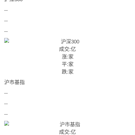
--
--
--
成交:
亿
涨:
家
平:
家
跌:
家
沪市基指
--
--
--
成交:
亿