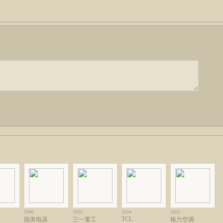
2006
2005
2004
2003
TCL
国美电器
三一重工
格力空调