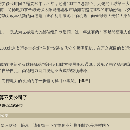
要多长时间？需要20年，50年，还是100年？总部位于无锡的全球第三
前，尚德电力在全球光伏太阳能电池板市场拥有超过10%的市场份额。尽
劳动力成本优势的尚德电力正在利用寒冬中的机遇，向全球最大光伏太阳
00兆瓦，一跃成为世界最大的晶硅组件制造商。这一年还有两件事是尚德电力
2008北京奥运会主会场“鸟巢”安装光伏安全照明系统，在万众瞩目的奥运
落成的“奥运圣火珠峰驿站”采用太阳能支持照明和通讯，装配了由尚德捐赠的
的自给自足。尚德电力助力奥运圣火成功登顶珠峰。
，尚德电力的发展的每一步也同样并非坦途。
[详细]
打算不要公司了
兼CEO施正荣
访摘要
网易财经：施总，请介绍一下尚德创业初期的情况是怎样的？