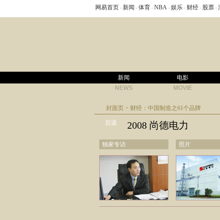
网易首页
-
新闻
-
体育
-
NBA
-
娱乐
-
财经
-
股票
-
新闻
电影
NEWS
MOVIE
封面页
>
财经：中国制造之61个品牌
后退
2008 尚德电力
独家专访
照片