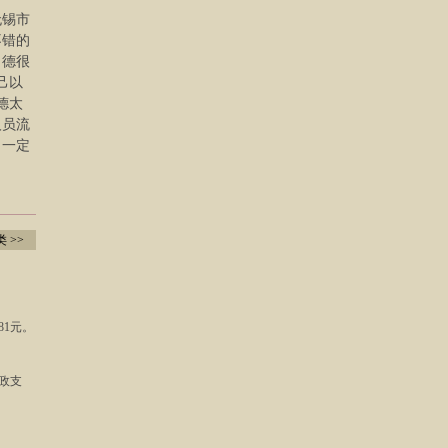
无锡市
不错的
尚德很
己以
德太
人员流
，一定
 >>
781元。
财政支