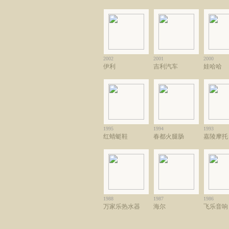
2002
2001
2000
伊利
吉利汽车
娃哈哈
1995
1994
1993
红蜻蜓鞋
春都火腿肠
嘉陵摩托
1988
1987
1986
万家乐热水器
海尔
飞乐音响