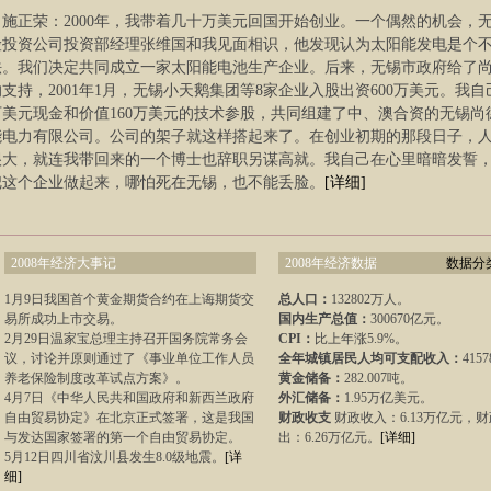
施正荣：2000年，我带着几十万美元回国开始创业。一个偶然的机会，
险投资公司投资部经理张维国和我见面相识，他发现认为太阳能发电是个
法。我们决定共同成立一家太阳能电池生产企业。后来，无锡市政府给了
支持，2001年1月，无锡小天鹅集团等8家企业入股出资600万美元。我自
0万美元现金和价值160万美元的技术参股，共同组建了中、澳合资的无锡尚
能电力有限公司。公司的架子就这样搭起来了。在创业初期的那段日子，
很大，就连我带回来的一个博士也辞职另谋高就。我自己在心里暗暗发誓
把这个企业做起来，哪怕死在无锡，也不能丢脸。
[详细]
2008年经济大事记
2008年经济数据
数据分类
1月9日我国首个黄金期货合约在上诲期货交
总人口：
132802万人。
易所成功上市交易。
国内生产总值：
300670亿元。
2月29日温家宝总理主持召开国务院常务会
CPI：
比上年涨5.9%。
议，讨论并原则通过了《事业单位工作人员
全年城镇居民人均可支配收入：
415
养老保险制度改革试点方案》。
黄金储备：
282.007吨。
4月7日《中华人民共和国政府和新西兰政府
外汇储备：
1.95万亿美元。
自由贸易协定》在北京正式签署，这是我国
财政收支
财政收入：6.13万亿元，
与发达国家签署的第一个自由贸易协定。
出：6.26万亿元。
[详细]
5月12日四川省汶川县发生8.0级地震。
[详
细]