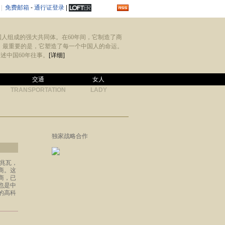
|
免费邮箱
-
通行证登录
|
国人组成的强大共同体。在60年间，它制造了商
。最重要的是，它塑造了每一个中国人的命运。
述中国60年往事。
[详细]
交通
女人
TRANSPORTATION
LADY
独家战略合作
0兆瓦，
商。这
商，已
也是中
的高科