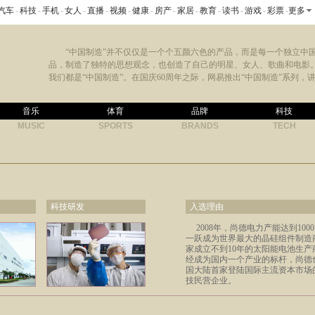
汽车
-
科技
-
手机
-
女人
-
直播
-
视频
-
健康
-
房产
-
家居
-
教育
-
读书
-
游戏
-
彩票
-
更多
“中国制造”并不仅仅是一个个五颜六色的产品，而是每一个独立中
品，制造了独特的思想观念，也创造了自己的明星、女人、歌曲和电影
我们都是“中国制造”。在国庆60周年之际，网易推出“中国制造”系列，讲
音乐
体育
品牌
科技
MUSIC
SPORTS
BRANDS
TECH
科技研发
入选理由
2008年，尚德电力产能达到100
一跃成为世界最大的晶硅组件制造
家成立不到10年的太阳能电池生产
经成为国内一个产业的标杆，尚德
国大陆首家登陆国际主流资本市场
技民营企业。