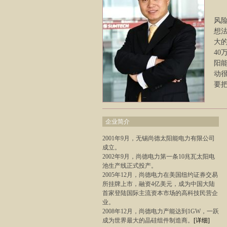
风
想
大的
4
阳
动
要
企业简介
2001年9月，无锡尚德太阳能电力有限公司
成立。
2002年9月，尚德电力第一条10兆瓦太阳电
池生产线正式投产。
2005年12月，尚德电力在美国纽约证券交易
所挂牌上市，融资4亿美元，成为中国大陆
首家登陆国际主流资本市场的高科技民营企
业。
2008年12月，尚德电力产能达到1GW，一跃
成为世界最大的晶硅组件制造商。
[详细]