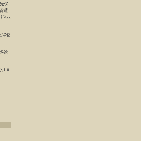
大光伏
管遭
能企业
值得铭
场馆
1.8