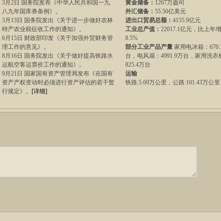
3月2日 国务院发布《中华人民共和国一九
黄金储备：
1267万盎司
八九年国库券条例》。
外汇储备：
55.50亿美元
3月13日 国务院发出《关于进一步做好农林
进出口贸易总额：
4155.9亿元
特产农业税征收工作的通知》。
工业总产值：
22017.1亿元，比上年
6月15日 财政部印发《关于加强外贸财务管
8.5%
理工作的意见》。
部分工业产品产量
家用电冰箱：670.
8月16日 国务院发出《关于做好提高铁路水
台，电风扇：4991.9万台，家用洗衣
运航空客运票价工作的通知》。
825.4万台
9月21日 国家国有资产管理局发布《在国有
运输
资产产权变动时必须进行资产评估的若干暂
铁路:5.69万公里，公路:101.43万公
行规定》。
[详细]