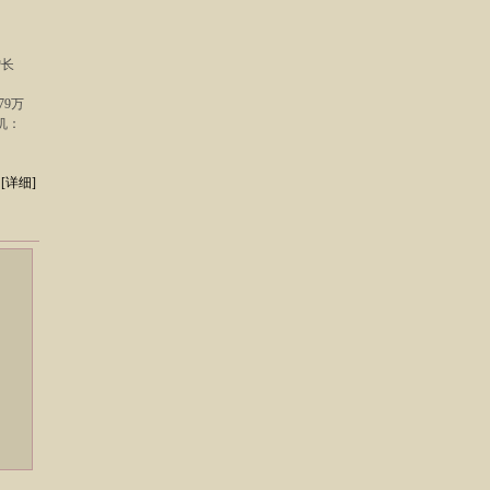
增长
79万
机：
里
[详细]