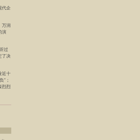
现代企
，万润
的演
听过
定了决
业近十
负”；
轰烈烈