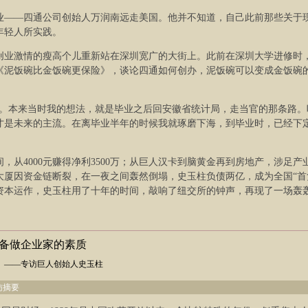
企业——四通公司创始人万润南远走美国。他并不知道，自己此前那些关于
年轻人所实践。
大创业激情的瘦高个儿重新站在深圳宽广的大街上。此前在深圳大学进修时
《泥饭碗比金饭碗更保险》，谈论四通如何创办，泥饭碗可以变成金饭碗
想。本来当时我的想法，就是毕业之后回安徽省统计局，走当官的那条路。
才是未来的主流。在离毕业半年的时候我就琢磨下海，到毕业时，已经下
，从4000元赚得净利3500万；从巨人汉卡到脑黄金再到房地产，涉足产
大厦因资金链断裂，在一夜之间轰然倒塌，史玉柱负债两亿，成为全国“首
及资本运作，史玉柱用了十年的时间，敲响了纽交所的钟声，再现了一场轰
具备做企业家的素质
始人史玉柱
访摘要