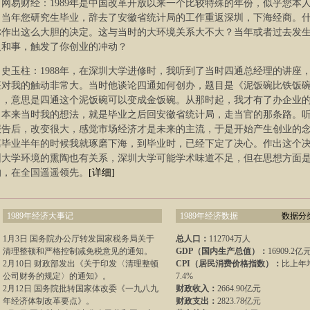
网易财经：1989年是中国改革开放以来一个比较特殊的年份，似乎您本
。当年您研究生毕业，辞去了安徽省统计局的工作重返深圳，下海经商。
你作出这么大胆的决定。这与当时的大环境关系大不大？当年或者过去发
人和事，触发了你创业的冲动？
史玉柱：1988年，在深圳大学进修时，我听到了当时四通总经理的讲座
座对我的触动非常大。当时他谈论四通如何创办，题目是《泥饭碗比铁饭
》，意思是四通这个泥饭碗可以变成金饭碗。从那时起，我才有了办企业
。本来当时我的想法，就是毕业之后回安徽省统计局，走当官的那条路。
报告后，改变很大，感觉市场经济才是未来的主流，于是开始产生创业的
离毕业半年的时候我就琢磨下海，到毕业时，已经下定了决心。作出这个
圳大学环境的熏陶也有关系，深圳大学可能学术味道不足，但在思想方面
的，在全国遥遥领先。
[详细]
1989年经济大事记
1989年经济数据
数据分类
1月3日 国务院办公厅转发国家税务局关于
总人口：
112704万人
清理整顿和严格控制减免税意见的通知。
GDP（国内生产总值）：
16909.2亿
2月10日 财政部发出《关于印发〈清理整顿
CPI（居民消费价格指数）：
比上年
公司财务的规定〉的通知》。
7.4%
2月12日 国务院批转国家体改委《一九八九
财政收入：
2664.90亿元
年经济体制改革要点》。
财政支出：
2823.78亿元