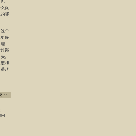
人也
什么促
生的哪
，这个
碗更保
的理
听过那
念头。
决定和
是很超
 >>
元
增长