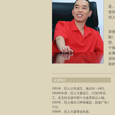
是
使
些
讲
险
想
个
在
深
前
企业简介
1991年，巨人公司成立。推出M－6403。
1994年年初，巨人大厦动工，计划3年完
工。史玉柱当选中国十大改革风云人物。
1995年，巨人推出12种保健品，投放广告1
个亿。
1996年，巨人大厦资金告急。