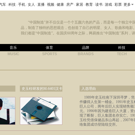
汽车
-
科技
-
手机
-
女人
-
直播
-
视频
-
健康
-
房产
-
家居
-
教育
-
读书
-
游戏
-
彩票
-
更多
“中国制造”并不仅仅是一个个五颜六色的产品，而是每一个独立中
品，制造了独特的思想观念，也创造了自己的明星、女人、歌曲和电影
我们都是“中国制造”。在国庆60周年之际，网易推出“中国制造”系列，讲
音乐
体育
品牌
科技
MUSIC
SPORTS
BRANDS
TECH
史玉柱研发的M-6401汉卡
入选理由
1989年史玉柱南下深圳寻梦，
件赚得人生第一桶金。1991年史玉
巨人公司，两年后巨人实现销售额3
元。1996年因为建造巨人大厦，资
现了断裂，巨人集团名存实亡。199
玉柱凭借保健品东山再起，2007年
络集团成功登陆纽交所。