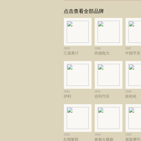
点击查看全部品牌
2009
2008
2007
汇源果汁
尚德电力
中国平安
2002
2001
2000
伊利
吉利汽车
娃哈哈
1995
1994
1993
红蜻蜓鞋
春都火腿肠
嘉陵摩托