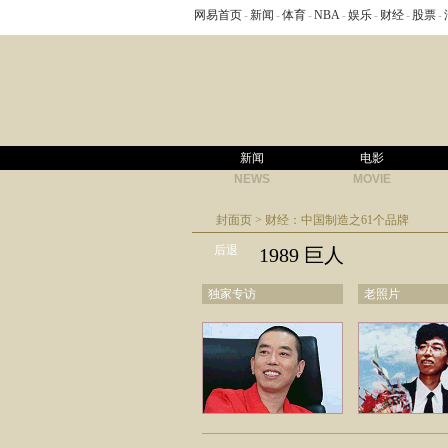
网易首页
-
新闻
-
体育
-
NBA
-
娱乐
-
财经
-
股票
-
新闻
电影
NEWS
MOVIE
封面页
>
财经：中国制造之61个品牌
后退
1989 巨人
独家专访
老照片