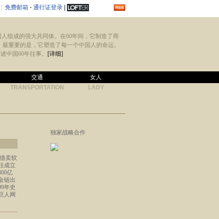
|
免费邮箱
-
通行证登录
|
国人组成的强大共同体。在60年间，它制造了商
。最重要的是，它塑造了每一个中国人的命运。
述中国60年往事。
[详细]
交通
女人
TRANSPORTATION
LADY
独家战略合作
凭借卖软
柱成立
00亿
金链出
9年史
巨人网