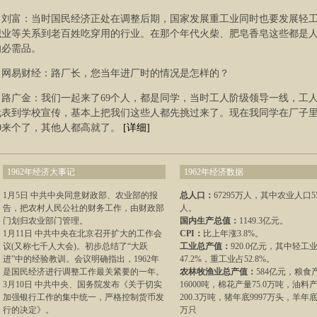
刘富：当时国民经济正处在调整后期，国家发展重工业同时也要发展轻
织业等关系到老百姓吃穿用的行业。在那个年代火柴、肥皂香皂这些都是
的必需品。
网易财经：路厂长，您当年进厂时的情况是怎样的？
路广金：我们一起来了69个人，都是同学，当时工人阶级领导一线，工
代表到学校宣传，基本上把我们这些人都先挑过来了。现在我同学在厂子
10来个了，其他人都高就了。
[详细]
1962年经济大事记
1962年经济数据
1月5日 中共中央同意财政部、农业部的报
总人口：
67295万人，其中农业人口55
告，把农村人民公社的财务工作，由财政部
人。
门划归农业部门管理。
国内生产总值：
1149.3亿元。
1月11日 中共中央在北京召开扩大的工作会
CPI：
比上年涨3.8%。
议(又称七千人大会)。初步总结了“大跃
工业总产值：
920.0亿元，其中轻工
进”中的经验教训。会议明确指出，1962年
47.2%，重工业占52.8%。
是国民经济进行调整工作最关紧要的一年。
农林牧渔业总产值：
584亿元，粮食
3月10日 中共中央、国务院发布《关于切实
16000吨，棉花产量75.0万吨，油料
加强银行工作的集中统一，严格控制货币发
200.3万吨，猪年底9997万头，羊年底1
行的决定》。
万只