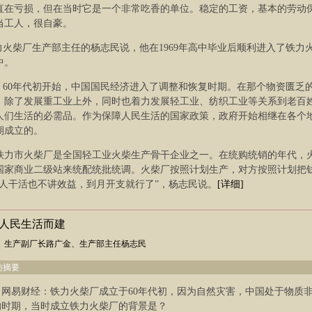
一直在亏损，但在当时它是一个非常吃香的单位。稳定的工资，基本的劳动
当工人，很自豪。
力火柴厂生产部主任的杨志民说，他在1969年高中毕业后顺利进入了铁力
中。
，60年代初开始，中国国民经济进入了调整和恢复时期。在那个物资匮乏
，除了发展重工业上外，同时也着力发展轻工业、纺织工业等关系到老百
人们生活的必需品。作为保障人民生活的国家政策，政府开始相继在各个
期成立的。
铁力市火柴厂是全国轻工业火柴生产骨干企业之一。在统购统销的年代，
国家商业二级站来统配统批统调。火柴厂按照计划生产，对方按照计划把
人干活也不讲效益，到月开支就行了”，杨志民说。
[详细]
障人民生活而建
生产副厂长路广金、生产部主任杨志民
访摘要
网易财经：铁力火柴厂成立于60年代初，因为自然灾害，中国处于物质
的时期，当时成立铁力火柴厂的背景是？