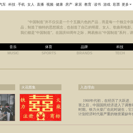
汽车
-
科技
-
手机
-
女人
-
直播
-
视频
-
健康
-
房产
-
家居
-
教育
-
读书
-
游戏
-
彩票
-
更多
“中国制造”并不仅仅是一个个五颜六色的产品，而是每一个独立中
品，制造了独特的思想观念，也创造了自己的明星、女人、歌曲和电影
我们都是“中国制造”。在国庆60周年之际，网易推出“中国制造”系列，讲
音乐
体育
品牌
科技
MUSIC
SPORTS
BRANDS
TECH
火花图集
入选理由
1960年代初，在经历了大跃进
害之后，中国国民经济进入了调整
时期。铁力火柴厂在此时诞生，它
计划经济时代最严重的物资紧缺年