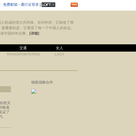
|
免费邮箱
-
通行证登录
|
国人组成的强大共同体。在60年间，它制造了商
。最重要的是，它塑造了每一个中国人的命运。
述中国60年往事。
[详细]
交通
女人
TRANSPORTATION
LADY
独家战略合作
、自然灾
和恢复
见证了
代。