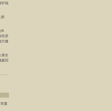
保护福
火柴
的年
姓吃穿
地方建
火柴生
钱拨回
非常匮