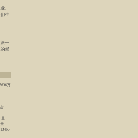
工业、
人们生
人派一
里的就
636万
业占
产量
产量
3465