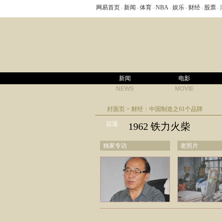
网易首页
-
新闻
-
体育
-
NBA
-
娱乐
-
财经
-
股票
-
新闻
电影
NEWS
MOVIE
封面页
>
财经：中国制造之61个品牌
后退
1962 铁力火柴
独家专访
老照片