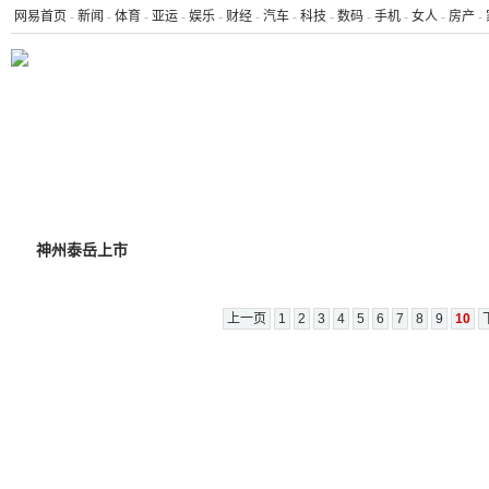
网易首页
-
新闻
-
体育
-
亚运
-
娱乐
-
财经
-
汽车
-
科技
-
数码
-
手机
-
女人
-
房产
-
滚动
排行
宏观
商业
证券
行情
基金
新股
创业板
神州泰岳上市
上一页
1
2
3
4
5
6
7
8
9
10