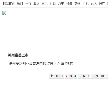
网易首页
-
新闻
-
体育
-
亚运
-
娱乐
-
财经
-
汽车
-
科技
-
数码
-
手机
-
女人
-
房产
-
滚动
排行
宏观
商业
证券
行情
基金
新股
创业板
神州泰岳上市
神州泰岳创业板首发申请17日上会 募资5亿
上一页
1
2
3
4
5
6
7
8
9
10