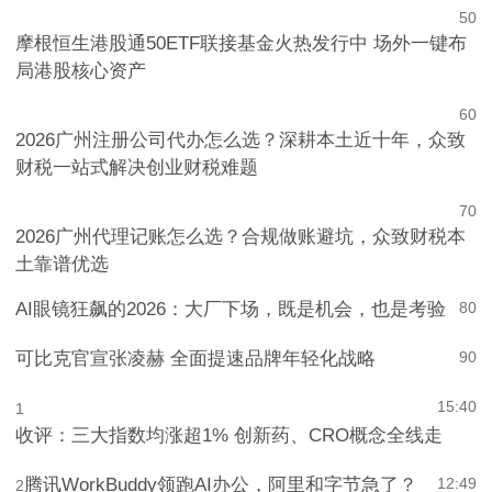
5
0
摩根恒生港股通50ETF联接基金火热发行中 场外一键布
局港股核心资产
6
0
2026广州注册公司代办怎么选？深耕本土近十年，众致
财税一站式解决创业财税难题
7
0
2026广州代理记账怎么选？合规做账避坑，众致财税本
土靠谱优选
AI眼镜狂飙的2026：大厂下场，既是机会，也是考验
8
0
可比克官宣张凌赫 全面提速品牌年轻化战略
9
0
15:40
1
收评：三大指数均涨超1% 创新药、CRO概念全线走