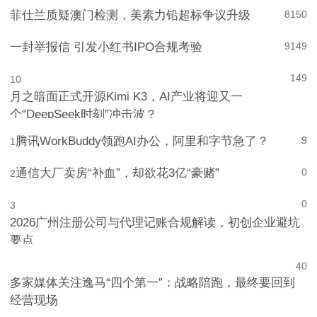
菲仕兰质疑澳门检测，美素力铅超标争议升级
8
150
一封举报信 引发小红书IPO合规考验
9
149
149
10
月之暗面正式开源Kimi K3，AI产业将迎又一
个“DeepSeek时刻”冲击波？
腾讯WorkBuddy领跑AI办公，阿里和字节急了？
9
1
通信大厂卖房“补血”，却欲花3亿“豪赌”
0
2
0
3
2026广州注册公司与代理记账合规解读，初创企业避坑
要点
4
0
多家媒体关注逸马“四个第一”：战略陪跑，最终要回到
经营现场