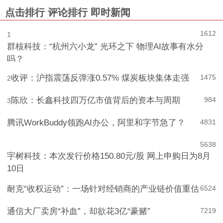
点击排行
评论排行
即时新闻
1612
1
群核科技：“杭州六小龙” 光环之下 物理AI故事有水分
吗？
收评：沪指震荡反弹涨0.57% 煤炭板块集体走强
1475
2
陈欣：长鑫科技四万亿市值背后的资本与周期
984
3
腾讯WorkBuddy领跑AI办公，阿里和字节急了？
4
831
5
638
宇树科技：本次发行价格150.80元/股 网上申购日为8月
10日
耐克“收权运动”：一场针对经销商的产业链价值重估
6
524
通信大厂卖房“补血”，却欲花3亿“豪赌”
7
219