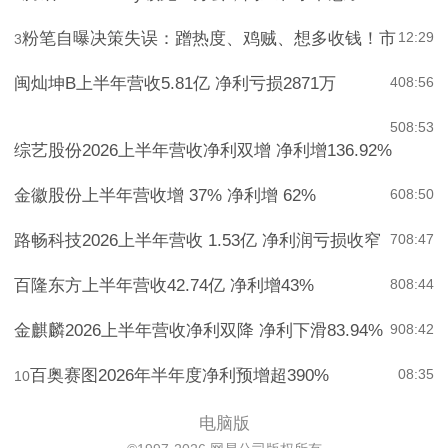
腾讯WorkBuddy领跑AI办公，阿里和字节急了？
12:49
2
粉笔自曝决策失误：蹭热度、鸡贼、想多收钱！市
12:29
3
闽灿坤B上半年营收5.81亿 净利亏损2871万
4
08:56
5
08:53
综艺股份2026上半年营收净利双增 净利增136.92%
金徽股份上半年营收增 37% 净利增 62%
6
08:50
路畅科技2026上半年营收 1.53亿 净利润亏损收窄
7
08:47
百隆东方上半年营收42.74亿 净利增43%
8
08:44
金麒麟2026上半年营收净利双降 净利下滑83.94%
9
08:42
百奥赛图2026年半年度净利预增超390%
08:35
10
电脑版