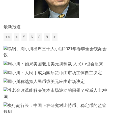
最新报道
<<
<
5
6
8
9
>