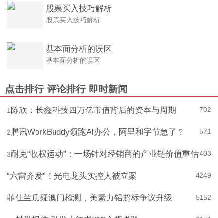
更多
财经视频
股票买入技巧解析
股票买入技巧解析
基本面分析的误区
基本面分析的误区
点击排行
评论排行
即时新闻
陈欣：长鑫科技四万亿市值背后的资本与周期
702
1
腾讯WorkBuddy领跑AI办公，阿里和字节急了？
571
2
耐克“收权运动”：一场针对经销商的产业链价值重估
403
3
“六雷齐发”！光电龙头实控人被立案
4
249
菲仕兰质疑澳门检测，美素力铅超标争议升级
5
152