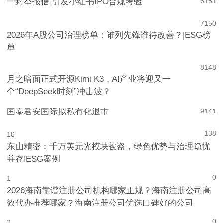
一封举报信 引发小红书IPO合规考验
6
151
7
150
2026年A股公司治理榜单：谁列先锋谁待改善？|ESG榜
单
8
148
月之暗面正式开源Kimi K3，AI产业将迎又一
个“DeepSeek时刻”冲击波？
国泰君安国际拟私有化退市
9
141
138
10
东山精密：千万美元光模块被盗，绿色优势与治理隐忧
并存|ESG案例
0
1
2026海南靠谱注册公司机构哪家正规？海南注册公司高
效代办推荐哪家？海南注册公司优选口碑好的公司