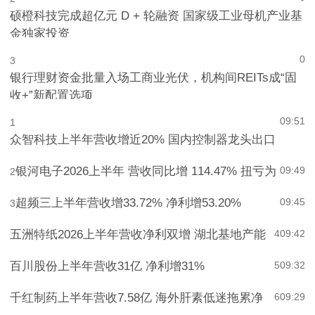
0
2
硕橙科技完成超亿元 D + 轮融资 国家级工业母机产业基
金独家投资
0
3
银行理财资金批量入场工商业光伏，机构间REITs成“固
收+”新配置选项
09:51
1
众智科技上半年营收增近20% 国内控制器龙头出口
银河电子2026上半年 营收同比增 114.47% 扭亏为
09:49
2
超频三上半年营收增33.72% 净利增53.20%
09:45
3
五洲特纸2026上半年营收净利双增 湖北基地产能
4
09:42
百川股份上半年营收31亿 净利增31%
5
09:32