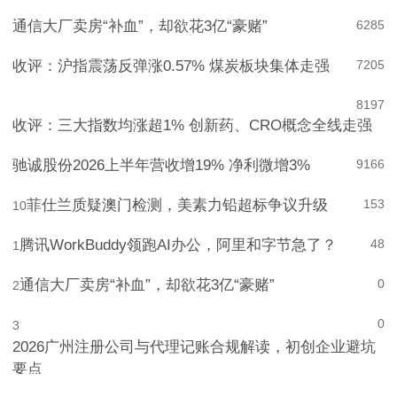
通信大厂卖房“补血”，却欲花3亿“豪赌”
6
285
收评：沪指震荡反弹涨0.57% 煤炭板块集体走强
7
205
8
197
收评：三大指数均涨超1% 创新药、CRO概念全线走强
驰诚股份2026上半年营收增19% 净利微增3%
9
166
菲仕兰质疑澳门检测，美素力铅超标争议升级
153
10
腾讯WorkBuddy领跑AI办公，阿里和字节急了？
48
1
通信大厂卖房“补血”，却欲花3亿“豪赌”
0
2
0
3
2026广州注册公司与代理记账合规解读，初创企业避坑
要点