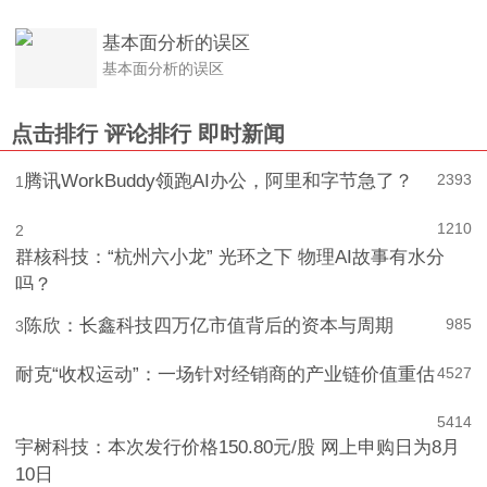
基本面分析的误区
基本面分析的误区
点击排行
评论排行
即时新闻
腾讯WorkBuddy领跑AI办公，阿里和字节急了？
2393
1
1210
2
群核科技：“杭州六小龙” 光环之下 物理AI故事有水分
吗？
陈欣：长鑫科技四万亿市值背后的资本与周期
985
3
耐克“收权运动”：一场针对经销商的产业链价值重估
4
527
5
414
宇树科技：本次发行价格150.80元/股 网上申购日为8月
10日