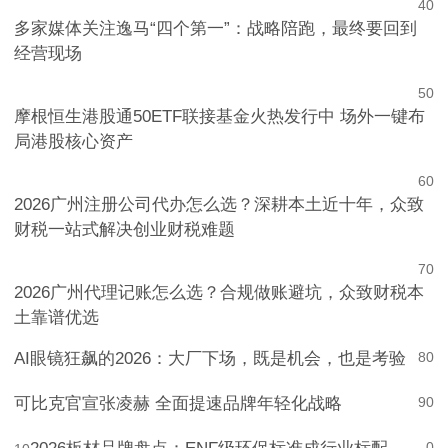
4
0
多家媒体关注逸马“四个第一”：战略陪跑，最终要回到
经营现场
5
0
摩根恒生港股通50ETF联接基金火热发行中 场外一键布
局港股核心资产
6
0
2026广州注册公司代办怎么选？深耕本土近十年，众致
财税一站式解决创业财税难题
7
0
2026广州代理记账怎么选？合规做账避坑，众致财税本
土靠谱优选
AI眼镜狂飙的2026：大厂下场，既是机会，也是考验
8
0
可比克官宣张凌赫 全面提速品牌年轻化战略
9
0