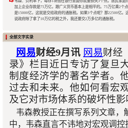
韦森：负利率下，每存1块钱在银行里面你就要损失3个点。居民家庭
加上企业存款是75万亿，跟广义货币基本上是相平的。75万亿乘2个
是15000亿，这就是交给政府的通胀税。如果3个点呢？那22500亿。
说政府除了拿了10万亿的税之外，我还要交2万多亿的通胀税。
全部文字实录
网易
财经9月讯
网易
财经
录
》栏目近日
专访了复旦
制度经济学的著名学者。
过去和未来。他如何看宏
及它对市场体系的破坏性影
韦森教授正在撰写系列文章，
中，韦森直言不讳地对宏观调控