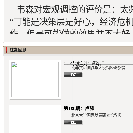
韦森对宏观调控的评价是：太
“可能是决策层是好心，经济危
作，但是可能做的效果并不太好
韦森说，2007年出现通胀，2
往期回顾
率，加了6次息。金融危机之后，
G20特别策划：谭笃哲
南非共和国驻华大使馆经济参赞
提了12次准备金了，又6次升息。
转弯，这一点我觉得是在任何国
率。”
韦森认为，如此调控对经济的
第180期：卢锋
北京大学国家发展研究院教授
企业的反应留给市场，留给企业