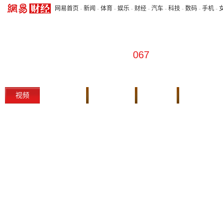
网易首页
-
新闻
-
体育
-
娱乐
-
财经
-
汽车
-
科技
-
数码
-
手机
-
067
视频
本期实录
往期回顾
会客厅
财经首页