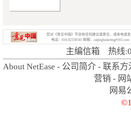
下，反而是如果不调节，我们的
导致了目前这种通货膨胀这种尴
韦森担心宏观调控成为政府体
您对《意见中国》节目有任何建议或意见，请来电或发
宏观调控的可能。 “老是把方
电话：010-82558541 邮箱：caijinghuiketing#163.c
在管理中国经济，这一点非得改
主编信箱
热线:01
蛮大的。”
About NetEase
-
公司简介
-
联系方
但是韦森对目前的宏观经济形
营销
-
网
业出现了资金紧张的状况，但是
网易
对通货膨胀，韦森算了一笔账
©1
之外，还给政府交了2万亿以上
以下为访谈实录：