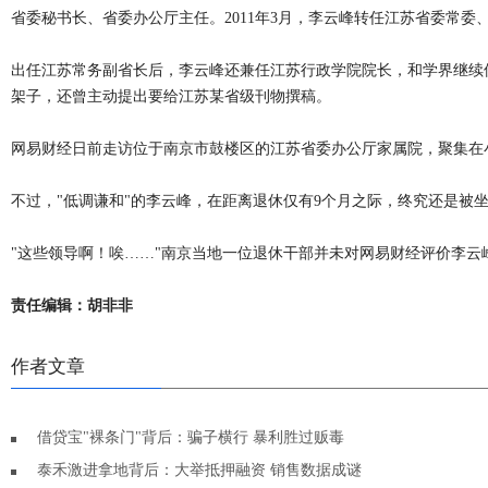
省委秘书长、省委办公厅主任。2011年3月，李云峰转任江苏省委常委
出任江苏常务副省长后，李云峰还兼任江苏行政学院院长，和学界继续
架子，还曾主动提出要给江苏某省级刊物撰稿。
网易财经日前走访位于南京市鼓楼区的江苏省委办公厅家属院，聚集在
不过，"低调谦和"的李云峰，在距离退休仅有9个月之际，终究还是被
"这些领导啊！唉……"南京当地一位退休干部并未对网易财经评价李云
责任编辑：胡非非
作者文章
借贷宝"裸条门"背后：骗子横行 暴利胜过贩毒
泰禾激进拿地背后：大举抵押融资 销售数据成谜