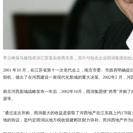
李云峰落马被指牵涉江苏复杂政商关系，其中与知名企业雨润集团创始
2001 年10 月，在江苏省第十一次党代会上，南京市委、市政府明确
契机，做出了在河西建设一座现代化新城的重大决策。2002年2 月，河
南京河西新城战略发布一年后，2002年10月，雨润集团便"跨界"并
源等。
"通过这次并购，雨润最大的收益是获取了河西地产在江东路上约178亩
地的协议，是约定雨润以地方税收留建邺区财力弥补。而河西地产作为