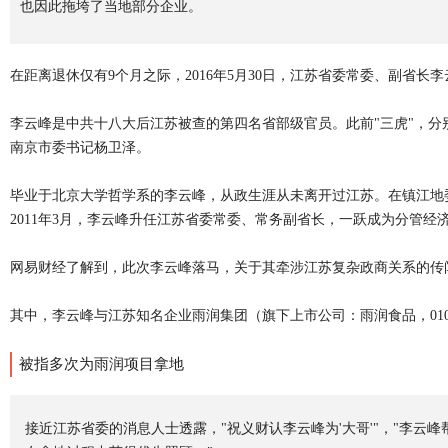
也因此拖垮了当地部分企业。
在距离退休仅有9个月之际，2016年5月30日，江苏省委常委、副省
李云峰是中共十八大后江苏被查的第四名省部级官员。此前"三虎"，
南京市委书记杨卫泽。
毕业于北京大学哲学系的李云峰，从政生涯从未离开过江苏。在镇江地
2011年3月，李云峰升任江苏省委常委、常务副省长，一跃成为分管经
网易财经了解到，此次李云峰落马，关于其牵涉江苏复杂政商关系的传
其中，李云峰与江苏知名企业雨润集团（旗下上市公司：雨润食品，01068
被指多次为雨润项目拿地
接近江苏省委的消息人士透露，"祝义财认李云峰为'大哥'"，"李