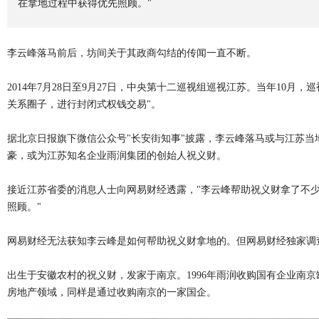
在拿地过程中获得优先照顾。"
李云峰落马前后，坊间关于其政商勾结的传闻一直不断。
2014年7月28日至9月27日，中央第十二巡视组巡视江苏。当年10
关系圈子，进行封闭式权钱交易"。
据北京日报旗下微信公众号"长安街知事"披露，李云峰落马或与江苏
豪，或为江苏知名企业雨润集团的创始人祝义财。
接近江苏省委的消息人士向网易财经透露，"李云峰帮助祝义财拿了不
照顾。"
网易财经无法获知李云峰是如何帮助祝义财拿地的。但网易财经独家调
出生于安徽农村的祝义财，发家于南京。1996年雨润收购国有企业南
房地产领域，同样是通过收购南京的一家国企。