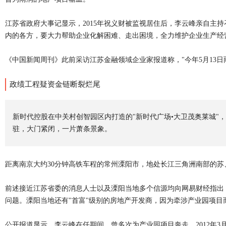
江苏省政府大事记显示，2015年祝义财被监视居住后，李云峰亲自主
内的各方，要大力帮助企业化解困难、走出困境，全力维护企业生产经
《中国新闻周刊》此前采访江苏金融领域企业家报道称，"今年5月13日
政绩工程疑资金链断裂烂尾
新时代控股在中关村创智园区内打造的"新时代广场•大卫茂奥莱城"
驻，大门紧闭，一片萧条景象。
距离南京大约30分钟高铁车程的常州溧阳市，地处长江三角洲南部的
前述接近江苏省委的消息人士以及溧阳当地多个信源均向网易财经指出，
问题。溧阳当地还有"首富"级别的房地产开发商，因为牵涉产业园项目而
公开报道显示，李云峰在任期间，曾多次为产业园项目奔走。2012年