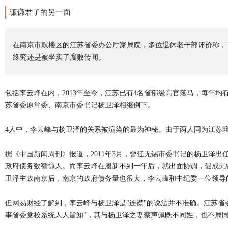
谦谦君子的另一面
在南京市鼓楼区的江苏省委办公厅家属院，多位退休老干部评价称，"
终究还是被坐实了腐败传闻。
包括李云峰在内，2013年至今，江苏已有4名省部级高官落马，每年
苏省委原常委、南京市委书记杨卫泽相继倒下。
4人中，李云峰与杨卫泽的关系被渲染的最为神秘。由于两人同为江苏籍
据《中国新闻周刊》报道，2011年3月，曾任无锡市委书记的杨卫泽
政府债务数额惊人。而李云峰在履新不到一年后，就出面协调，促成无锡
卫泽主政南京后，南京的政府债务量也很大，李云峰和中纪委一位领导的
但网易财经了解到，李云峰与杨卫泽是"连襟"的说法并不准确。江苏省
事省委党校系统人人皆知"，其与杨卫泽之妻蔡声佩既不同姓，也不属