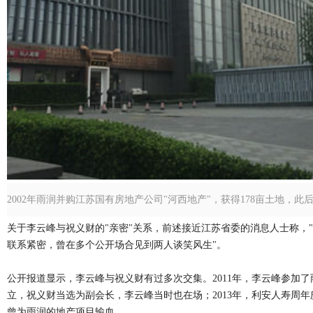
2002年雨润并购江苏国有房地产公司"河西地产"，获得178亩土地，
关于李云峰与祝义财的"亲密"关系，前述接近江苏省委的消息人士称，"
联系紧密，曾在多个公开场合见到两人谈笑风生"。
公开报道显示，李云峰与祝义财有过多次交集。2011年，李云峰参加了
立，祝义财当选为副会长，李云峰当时也在场；2013年，利安人寿周
曾为雨润的地产项目输血。