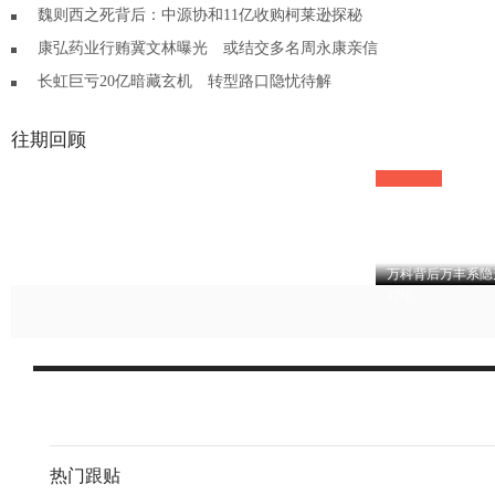
魏则西之死背后：中源协和11亿收购柯莱逊探秘
康弘药业行贿冀文林曝光 或结交多名周永康亲信
长虹巨亏20亿暗藏玄机 转型路口隐忧待解
往期回顾
万科背后万丰系隐
17年
热门跟贴