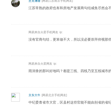
意竟澜珊
[网易江苏南京手机网友]
江苏常熟的政府也有和房地产发展商勾结咸鱼尽然会
网易来自火星手机网友
ip:
没有官商勾结，更笨做不大，所以没必要崇拜仰视那
网易来自火星网友
ip:
雨润拿的那叫好地吗？都是三线、四线乃至五线城市
京东大牛
[网易北京手机网友]
中纪委查省市大官，区县村这些官能不能由别省的省