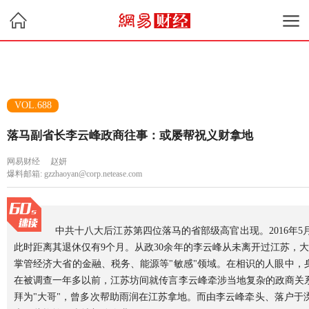
VOL.688
落马副省长李云峰政商往事：或屡帮祝义财拿地
网易财经
赵妍
爆料邮箱: gzzhaoyan@corp.netease.com
中共十八大后江苏第四位落马的省部级高官出现。2016年
此时距离其退休仅有9个月。从政30余年的李云峰从未离开过江苏，
掌管经济大省的金融、税务、能源等"敏感"领域。在相识的人眼中，
在被调查一年多以前，江苏坊间就传言李云峰牵涉当地复杂的政商关
拜为"大哥"，曾多次帮助雨润在江苏拿地。而由李云峰牵头、落户