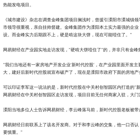
热能发电项目。
《城市建设》杂志在调查金峰集团项目搁浅时，曾援引溧阳市溧城镇领
市领导很重视，亲自挂帅督建。金峰集团作为溧阳本土实力最强的企业
设。而金峰实力后期跟不上，硬是啃这块大饼，现在可能噎住了。"
网易财经在产业园实地走访发现，"硬啃大饼噎住了"的，并非只有金峰
"我们当地还有一家房地产开发企业'新时代控股'，在产业园里面开发
大，建好后新时代控股就宣布破产了，现在是溧阳市政府下面的房地产公
可以印证李军这一说法的是，新时代控股在中关村创智园区内打造的"新
网易财经在中关村创智园区走访发现，项目目前无任何商家入驻，大门
溧阳当地多位人士告诉网易财经，李云峰落马前，新时代控股老板被带
网易财经日前联系上了该名开发商。对于和李云峰的交集，他一口否认
要慎重。"