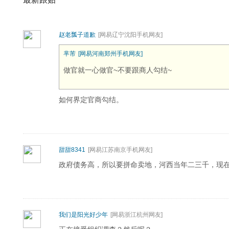
赵老瓢子道歉
[网易辽宁沈阳手机网友]
芈芾
[网易河南郑州手机网友]
做官就一心做官~不要跟商人勾结~
如何界定官商勾结。
甜甜8341
[网易江苏南京手机网友]
政府债务高，所以要拼命卖地，河西当年二三千，现
我们是阳光好少年
[网易浙江杭州网友]