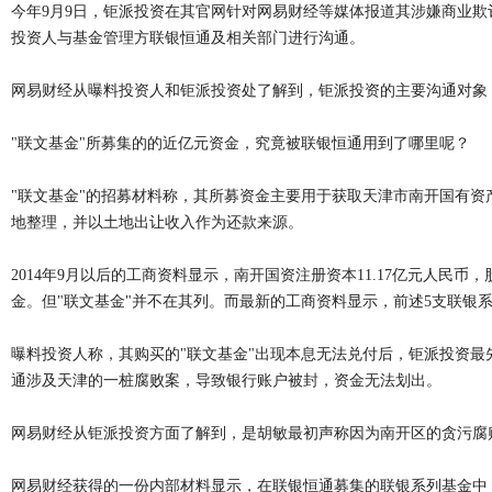
今年9月9日，钜派投资在其官网针对网易财经等媒体报道其涉嫌商业欺
投资人与基金管理方联银恒通及相关部门进行沟通。
网易财经从曝料投资人和钜派投资处了解到，钜派投资的主要沟通对象
"联文基金"所募集的的近亿元资金，究竟被联银恒通用到了哪里呢？
"联文基金"的招募材料称，其所募资金主要用于获取天津市南开国有资
地整理，并以土地出让收入作为还款来源。
2014年9月以后的工商资料显示，南开国资注册资本11.17亿元人民
金。但"联文基金"并不在其列。而最新的工商资料显示，前述5支联银
曝料投资人称，其购买的"联文基金"出现本息无法兑付后，钜派投资
通涉及天津的一桩腐败案，导致银行账户被封，资金无法划出。
网易财经从钜派投资方面了解到，是胡敏最初声称因为南开区的贪污腐败
网易财经获得的一份内部材料显示，在联银恒通募集的联银系列基金中，