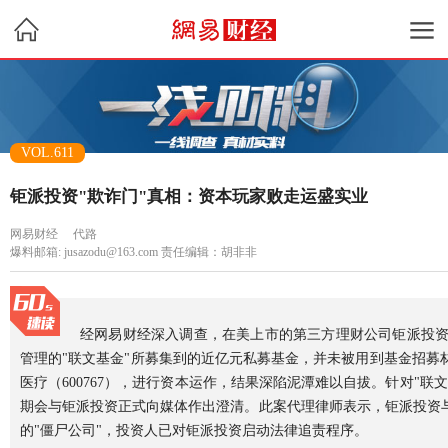
VOL.611
钜派投资"欺诈门"真相：资本玩家败走运盛实业
网易财经
代路
爆料邮箱: jusazodu@163.com 责任编辑：胡非非
经网易财经深入调查，在美上市的第三方理财公司钜派投
管理的"联文基金"所募集到的近亿元私募基金，并未被用到基金招
医疗（600767），进行资本运作，结果深陷泥潭难以自拔。针对"
期会与钜派投资正式向媒体作出澄清。此案代理律师表示，钜派投资
的"僵尸公司"，投资人已对钜派投资启动法律追责程序。