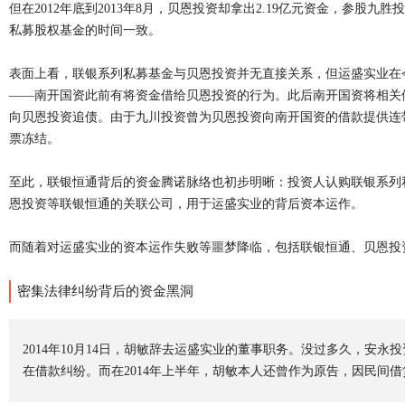
但在2012年底到2013年8月，贝恩投资却拿出2.19亿元资金，参
私募股权基金的时间一致。
表面上看，联银系列私募基金与贝恩投资并无直接关系，但运盛实业在
——南开国资此前有将资金借给贝恩投资的行为。此后南开国资将相关
向贝恩投资追债。由于九川投资曾为贝恩投资向南开国资的借款提供连带
票冻结。
至此，联银恒通背后的资金腾诺脉络也初步明晰：投资人认购联银系列
恩投资等联银恒通的关联公司，用于运盛实业的背后资本运作。
而随着对运盛实业的资本运作失败等噩梦降临，包括联银恒通、贝恩投
密集法律纠纷背后的资金黑洞
2014年10月14日，胡敏辞去运盛实业的董事职务。没过多久，安
在借款纠纷。而在2014年上半年，胡敏本人还曾作为原告，因民间