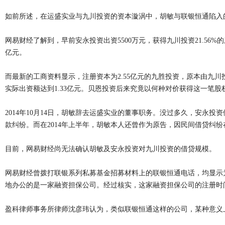
如前所述，在运盛实业与九川投资的资本漩涡中，胡敏与联银恒通陷入
网易财经了解到，早前安永投资出资5500万元，获得九川投资21.56%的
亿元。
而最新的工商资料显示，注册资本为2.55亿元的九胜投资，原本由九川投
实际出资额达到1.33亿元。贝恩投资后来究竟以何种对价获得这一笔股
2014年10月14日，胡敏辞去运盛实业的董事职务。没过多久，安永
款纠纷。而在2014年上半年，胡敏本人还曾作为原告，因民间借贷纠
目前，网易财经尚无法确认胡敏及安永投资对九川投资的借贷规模。
网易财经曾拨打联银系列私募基金招募材料上的联银恒通电话，均显示
地办公的是一家融资担保公司。经过核实，这家融资担保公司的注册时间
盈科律师事务所律师沈彦玮认为，类似联银恒通这样的公司，某种意义上