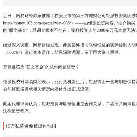
近日，网易财经独家披露了在美上市的第三方理财公司钜派投资集团涉
http://money.163.com/special/view608/）——由
的"联文基金"，经调查根本不存在；曝料投资人的2000多万元本息无法
经过深入调查，网易财经发现，此案最终指向联银恒通的实际控制人胡
（600767）进行资本运作，结果深陷泥潭，留下巨大资金黑洞。
究竟谁该为"联文基金"的兑付问题担责？
钜派投资对网易财经表示，兑付危机发生后，钜派方面一直与胡敏保持
会与钜派投资就相关情况向媒体作出正式澄清。
此案代理律师认为，钜派投资与联银恒通是合作关系，二者应共同承担
法律追责程序。
亿万私募资金被挪作他用