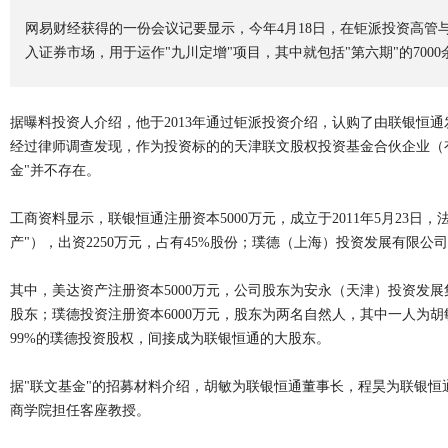
网易财经获得的一份会议记要显示，今年4月18日，在钜派投资高管
入证券市场，用于运作"九川定增"项目，其中就包括"第六期"的7000
据曝料投资人介绍，他于2013年通过钜派投资介绍，认购了由联银恒通
经过律师调查发现，作为投资标的的天津联文股权投资基金合伙企业（
金"并不存在。
工商资料显示，联银恒通注册资本5000万元，成立于2011年5月23
产"），出资2250万元，占有45%股份；璞德（上海）投资发展有限公司
其中，美达资产注册资本5000万元，公司股东为安永（天津）投资发
股东；璞德投资注册资本6000万元，股东为两名自然人，其中一人为
99%的璞德投资股权，间接成为联银恒通的大股东。
据"联文基金"的招募材料介绍，胡敏为联银恒通董事长，程昊为联银恒
商学院担任客座教授。