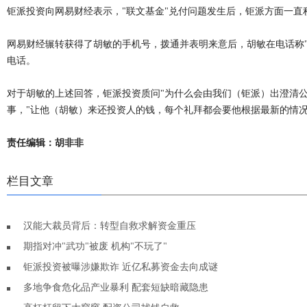
钜派投资向网易财经表示，"联文基金"兑付问题发生后，钜派方面一直
网易财经辗转获得了胡敏的手机号，拨通并表明来意后，胡敏在电话称
电话。
对于胡敏的上述回答，钜派投资质问"为什么会由我们（钜派）出澄清公
事，"让他（胡敏）来还投资人的钱，每个礼拜都会要他根据最新的情况
责任编辑：胡非非
栏目文章
汉能大裁员背后：转型自救求解资金重压
期指对冲"武功"被废 机构"不玩了"
钜派投资被曝涉嫌欺诈 近亿私募资金去向成谜
多地争食危化品产业暴利 配套短缺暗藏隐患