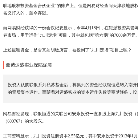
联地股权投资基金合伙企业"的账户上。但是网易财经查阅天津联地股
名义打入的，至今存疑。
而网易财经获得的一份会议记要显示，今年4月18日，在钜派投资高管
券市场，用于运作"九川定增"项目，其中就包括"第六期"的7000余
上述巨额资金，是否真如胡敏所言，被投到了"九川定增"项目上呢？
豪赌运盛实业深陷泥潭
投资人认购联银系列私募基金后，募集到的资金经联银恒通转入南开
的背后资本运作。而随着对运盛实业的资本运作失败等噩梦降临，投
网易财经发现，联银恒通的关联公司安永投资一直参股上海九川投资（
（600767）的大股东。
工商资料显示，九川投资注册资本2.55亿元，其中安永投资于2013年1月