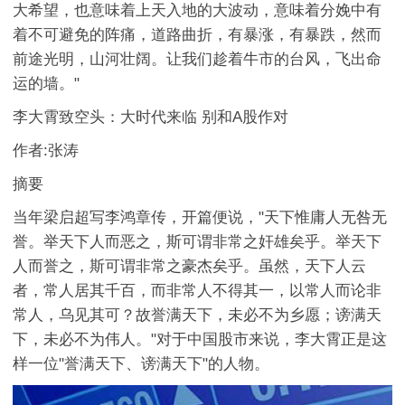
大希望，也意味着上天入地的大波动，意味着分娩中有
着不可避免的阵痛，道路曲折，有暴涨，有暴跌，然而
前途光明，山河壮阔。让我们趁着牛市的台风，飞出命
运的墙。
"
李大霄致空头：大时代来临 别和A股作对
作者:张涛
摘要
当年梁启超写李鸿章传，开篇便说，"天下惟庸人无咎无
誉。举天下人而恶之，斯可谓非常之奸雄矣乎。举天下
人而誉之，斯可谓非常之豪杰矣乎。虽然，天下人云
者，常人居其千百，而非常人不得其一，以常人而论非
常人，乌见其可？故誉满天下，未必不为乡愿；谤满天
下，未必不为伟人。"对于中国股市来说，李大霄正是这
样一位"誉满天下、谤满天下"的人物。