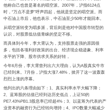
他称自己也曾是著名的唱空派。2007年，沪指6124点
时，“万点不是梦”呼声四起，他就是坚定的唱空派。而
中石油上市后，他也表示，中石油至少50年才能回本。
从唱空派转变为唱多派，背后则是他对中国股市转型的
认识，对股票低估值青睐的坚定不移。
而具体到今年，李大霄认为，支持股票走强的原因很
多，包括各项利好政策的出台、经济现企稳迹象、利率
水平的下降、股市供求关系的好转，
今年6月份，李大霄曾列出六大理由，认为A股真实牛市
已经到来。7月份，沪指大涨7.48%，掀开了这一波轰轰
烈烈上涨的序幕。
他列出的六条理由如下：1、真实利率水平大幅下降；
2、蓝筹股的估值已经到达历史低点，
上证50
的
PE7.43%PB1.3股息率已经超4%；3、以蓝筹为代表的产
业资本的融资行为已经转向增持；4、
IPO
数量大幅减少