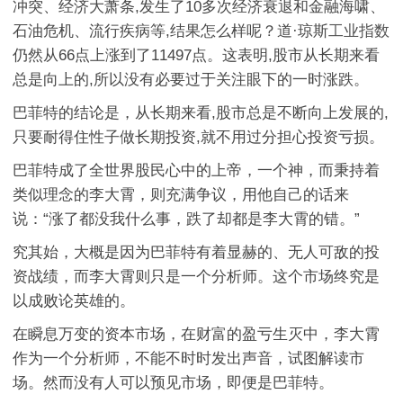
冲突、经济大萧条,发生了10多次经济衰退和金融海啸、
石油危机、流行疾病等,结果怎么样呢？道·琼斯
工业指数
仍然从66点上涨到了11497点。这表明,股市从长期来看
总是向上的,所以没有必要过于关注眼下的一时涨跌。
巴菲特的结论是，从长期来看,股市总是不断向上发展的,
只要耐得住性子做长期投资,就不用过分担心投资亏损。
巴菲特成了全世界股民心中的上帝，一个神，而秉持着
类似理念的李大霄，则充满争议，用他自己的话来
说：“涨了都没我什么事，跌了却都是李大霄的错。”
究其始，大概是因为巴菲特有着显赫的、无人可敌的投
资战绩，而李大霄则只是一个分析师。这个市场终究是
以成败论英雄的。
在瞬息万变的资本市场，在财富的盈亏生灭中，李大霄
作为一个分析师，不能不时时发出声音，试图解读市
场。然而没有人可以预见市场，即便是巴菲特。