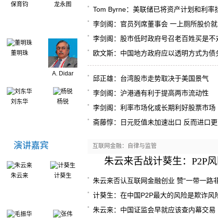
保育钧
龙永图
Tom Byrne：美联储已将资产计划和利率
李剑阁：官员列席董事会 一上厕所股价就
李剑阁：股市低时政府号召老百姓买是不
欧文斯：中国地方政府应以透明方式为债
董明珠
A. Didar
邱正雄：台湾股市走势取决于美国景气
Singh
李剑阁：沪港通有利于提高两市流动性
刘东华
杨锐
李剑阁：利率市场化或长期利好股票市场
斋藤惇：日元贬值未加速出口 反而进口更
演讲嘉宾
互联网金融：自律与监管
朱云来舌战计葵生：P2P
朱云来
计葵生
朱云来否认互联网金融创业 赞“一带一路非
计葵生：在中国P2P最大的风险是欺诈风
朱云来：中国证监会早就应该查内幕交易