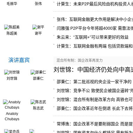
计葵生：未来P2P最后风险由机构投资人
毛振华
张伟
张伟：互联网金融更大作用是解决中小企
闫雅强:P2P平台今年将超4000家 需靠
陈超美
谢平
朱云来：“互联网+”可以带来更好的效益
计葵生：互联网金融有两端 包括贷款端
演讲嘉宾
混合所有制：国企改革再发力
刘世锦：中国经济仍处向中高
刘世锦
邵秉仁
邵秉仁：第二批巡视的央企没一家干净的
刘世锦：竞争不公 致使民企被国企逼转“外
刘世锦：混合所有制是改革方向 高铁也
邵秉仁：国企改革近年在倒退 长此下去
陈志武
Anatoly
Chubays
常博逸：国企改革不是要削弱国企 而是
刘世锦：国有资本勿什么都插足 需有所