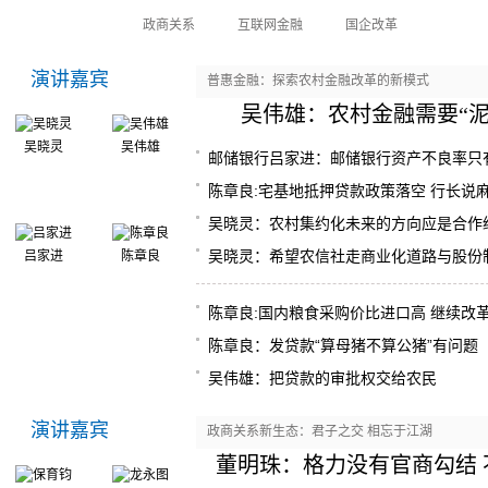
农村金融改革
政商关系
互联网金融
国企改革
演讲嘉宾
普惠金融：探索农村金融改革的新模式
吴伟雄：农村金融需要“泥
吴晓灵
吴伟雄
邮储银行吕家进：邮储银行资产不良率只有0
陈章良:宅基地抵押贷款政策落空 行长说
吴晓灵：农村集约化未来的方向应是合作
吴晓灵：希望农信社走商业化道路与股份
吕家进
陈章良
陈章良:国内粮食采购价比进口高 继续改
陈章良：发贷款“算母猪不算公猪”有问题
吴伟雄：把贷款的审批权交给农民
演讲嘉宾
政商关系新生态：君子之交 相忘于江湖
董明珠：格力没有官商勾结 