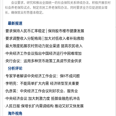
会议要求，研究和推出全国统一的社会保险关系转续办法，积极开展农村
社会养老保险试点，制定农民工养老保险办法，同时要求全方位促进就业增
长，确保就业形势基本稳定。
最新报道
·
要求保持人民币汇率稳定
│
保持股市楼市健康发展
·
要求调整收入分配格局
│
加大对低收入者补贴救助
·
最大限度拓展农村劳动力就业渠道 提高农民收入
·
中央经济工作会议指出中国经济运行中困难增加
·
央行会议：运用多种货币政策工具调节资金供求
分析评论
·
专家学者解读中央经济工作会议：保8不成问题
·
李明亮：不能简单扩大内需 经济转型至关重要
·
仇彦英：中央经济工作会议利好农业、服务业
·
中央经济会议:加大刺激力度 抵御金融危机冲击
·
人民日报:保增长扩内需调结构 推动又好又快发展
海外视角