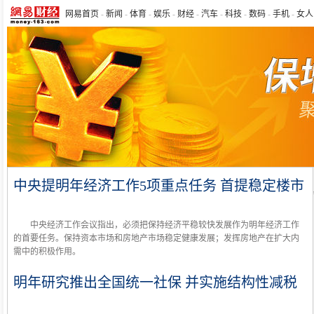
网易首页
-
新闻
-
体育
-
娱乐
-
财经
-
汽车
-
科技
-
数码
-
手机
-
女人
中央提明年经济工作5项重点任务
首提稳定楼市
中央经济工作会议指出，必须把保持经济平稳较快发展作为明年经济工作
的首要任务。保持资本市场和房地产市场稳定健康发展；发挥房地产在扩大内
需中的积极作用。
明年研究推出全国统一社保
并实施结构性减税