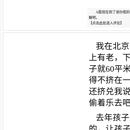
A股现在到了该抄底
解吧。
【
点击此处进入评论
】
我在北京
上有老，
子就60平
得不挤在
还挤兑我
偷着乐去
去年孩子
的，让孩