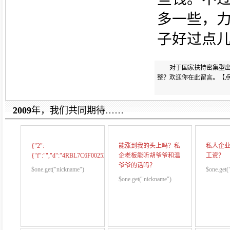
多一些，
子好过点
对于国家扶持密集型
整？欢迎你在此留言。【
2009
年，我们共同期待……
{"2":
能涨到我的头上吗？私
私人企
{"f":"","d":"4RBL7C6F00252G50","u":"0","b":"我
企老板能听胡爷爷和温
工资？
爷爷的话吗？
$one.get("nickname")
$one.get(
$one.get("nickname")