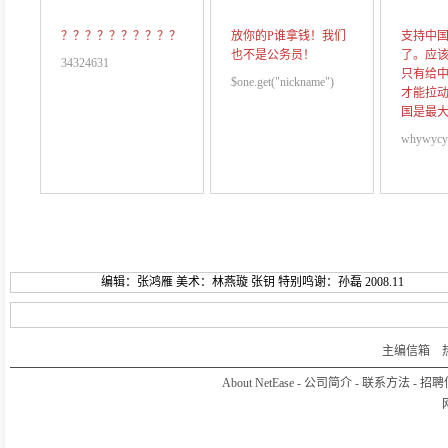
？？？？？？？？？？
放你的P谁拿钱！我们
支持中
也不是公务员！
了。应
34324631
只有给
$one.get("nickname")
才能拉
国是最
whywycy
编辑：张鸿雁 美术：林燕璇 张钥 特别鸣谢：孙磊 2008.11
主编信箱
热线
About NetEase
-
公司简介
-
联系方法
-
招聘