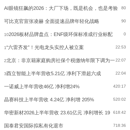
土靠谱优选
AI眼镜狂飙的2026：大厂下场，既是机会，也是考验
8
0
可比克官宣张凌赫 全面提速品牌年轻化战略
9
0
2026板材品牌盘点：ENF级环保标准成行业标配
0
10
“六雷齐发”！光电龙头实控人被立案
22:53
1
北京：非京籍家庭购房社保个税缴纳年限下调为一
22:07
2
酉立智能上半年营收5.21亿 净利下滑超六成
22:04
3
一诺威上半年营收46亿 净利增24%
4
20:17
晶赛科技上半年营收 4.24亿 净利增 205%
5
20:02
华密新材2026上半年营收 23.61亿元 净利增长 19
6
18:42