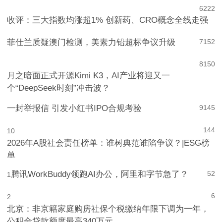
6
222
收评：三大指数均涨超1% 创新药、CRO概念全线走强
菲仕兰质疑澳门检测，美素力铅超标争议升级
7
152
8
150
月之暗面正式开源Kimi K3，AI产业将迎又一
个“DeepSeek时刻”冲击波？
一封举报信 引发小红书IPO合规考验
9
145
144
10
2026年A股社会责任榜单：谁树典范谁陷争议？|ESG榜
单
腾讯WorkBuddy领跑AI办公，阿里和字节急了？
52
1
6
2
北京：非京籍家庭购房社保个税缴纳年限下调为一年，