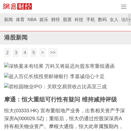
新闻
体育
NBA
娱乐
财经
股票
科技
手机
数码
女人
论坛
港股新闻
2
3
4
5
>
>>
摩通：恒大重组可行性有疑问 维持减持评级
恒大(03333.HK) 宣布重组地产业务，出售相关资产予深
深房A(000029.SZ)；重组后，恒大仍通过控股深深房A
持有相关物业资产。摩根大通指，恒大此举属预期内，