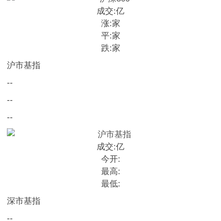
成交:
亿
涨:
家
平:
家
跌:
家
沪市基指
--
--
--
成交:
亿
今开:
最高:
最低:
深市基指
--