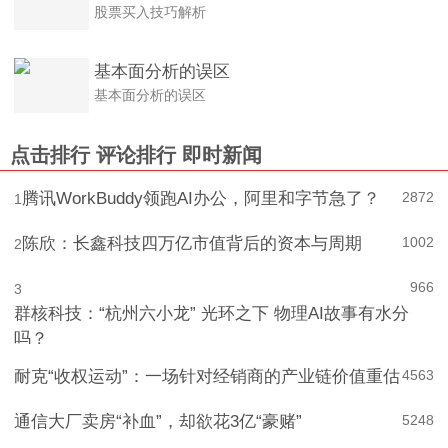
股票买入技巧解析
股票买入技巧解析
基本面分析的误区
基本面分析的误区
点击排行
评论排行
即时新闻
腾讯WorkBuddy领跑AI办公，阿里和字节急了？
2872
1
陈欣：长鑫科技四万亿市值背后的资本与周期
1002
2
966
3
群核科技：“杭州六小龙” 光环之下 物理AI故事有水分
吗？
耐克“收权运动”：一场针对经销商的产业链价值重估
4
563
通信大厂卖房“补血”，却欲花3亿“豪赌”
5
248