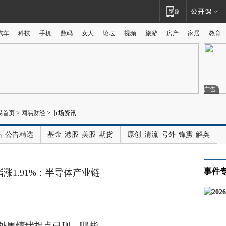
汽车
科技
手机
数码
女人
论坛
视频
旅游
房产
家居
教育
广告
易首页
>
网易财经
>
市场资讯
站
公告精选
基金
港股
美股
期货
原创
清流
号外
锋雳
解奥
事件
指涨1.91%：半导体产业链