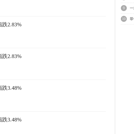
上
9
一
10
菲
跌2.83%
议
跌2.83%
跌3.48%
跌3.48%