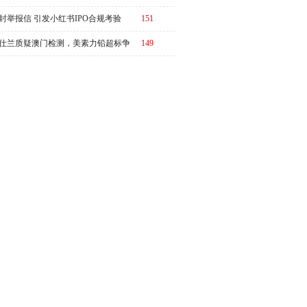
演"万倍乌龙"
封举报信 引发小红书IPO合规考验
151
仕兰质疑澳门检测，美素力铅超标争
149
升级