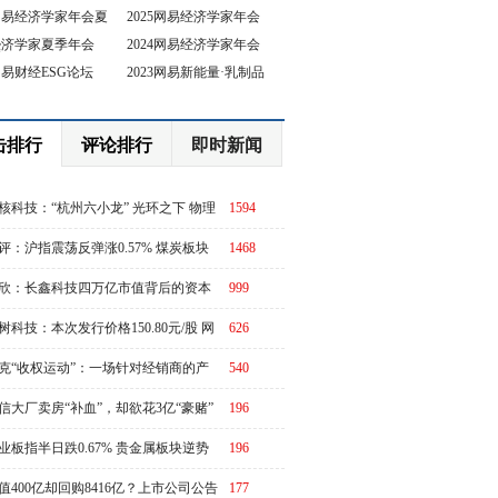
5网易经济学家年会夏
2025网易经济学家年会
4经济学家夏季年会
2024网易经济学家年会
坛
3网易财经ESG论坛
2023网易新能量·乳制品
行业峰会
击排行
评论排行
即时新闻
核科技：“杭州六小龙” 光环之下 物理
1594
I故事有水分吗？
评：沪指震荡反弹涨0.57% 煤炭板块
1468
体走强
欣：长鑫科技四万亿市值背后的资本
999
周期
树科技：本次发行价格150.80元/股 网
626
申购日为8月10日
克“收权运动”：一场针对经销商的产
540
链价值重估
信大厂卖房“补血”，却欲花3亿“豪赌”
196
业板指半日跌0.67% 贵金属板块逆势
196
强
值400亿却回购8416亿？上市公司公告
177