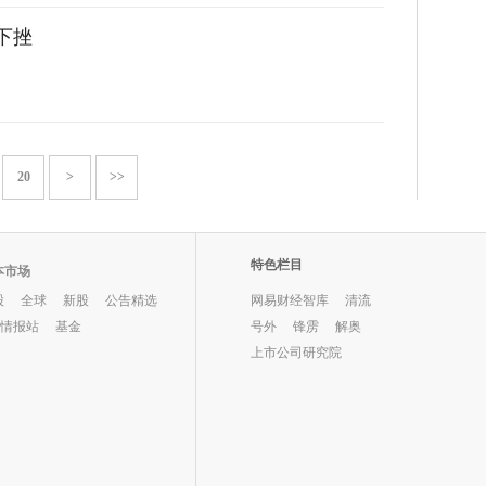
下挫
20
>
>>
特色栏目
本市场
股
全球
新股
公告精选
网易财经智库
清流
O情报站
基金
号外
锋雳
解奥
上市公司研究院