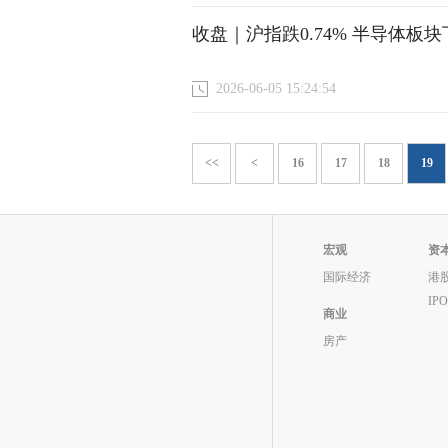
收盘｜沪指跌0.74% 半导体板块
2026-06-05 15:24:54
<<
<
16
17
18
19
宏观
资
国际经济
港
IP
商业
房产