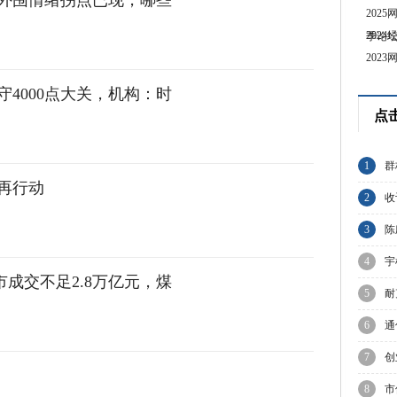
外围情绪拐点已现，哪些
202
202
季论
202
守4000点大关，机构：时
点
1
群
再行动
A
2
收
集
3
陈
与
4
宇
两市成交不足2.8万亿元，煤
上
5
耐
业
6
通
7
创
走
8
市