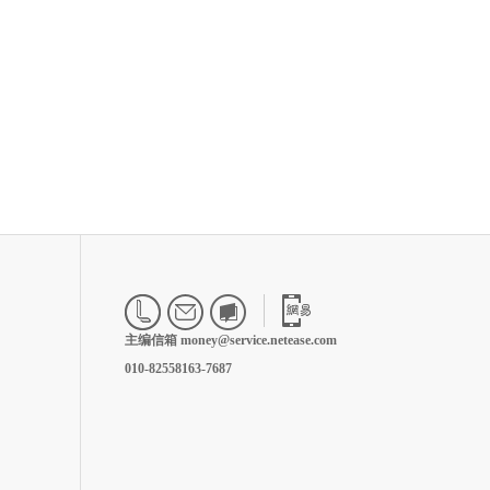
主编信箱 money@service.netease.com
010-82558163-7687