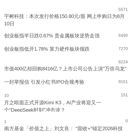
5
571
宇树科技：本次发行价格150.80元/股 网上申购日为8月
10日
创业板指半日跌0.67% 贵金属板块逆势走强
6
490
创业板指低开1.78% 算力硬件板块领跌
7
270
8
224
市值400亿却回购8416亿？上市公司公告上演"万倍乌龙"
一封举报信 引发小红书IPO合规考验
9
151
151
10
月之暗面正式开源Kimi K3，AI产业将迎又一
个“DeepSeek时刻”冲击波？
0
1
南方基金「价值之上」刘文良： “固收+”锚定2026科技