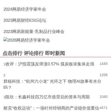
2024网易经济学家年会
2023网易财经ESG论坛
2023网易新能量·乳制品行业峰会
点击排行
评论排行
即时新闻
收评：沪指震荡反弹涨0.57% 煤炭板块集体走强
1449
1
1258
2
群核科技：“杭州六小龙” 光环之下 物理AI故事有水分
吗？
陈欣：长鑫科技四万亿市值背后的资本与周期
1040
3
耐克“收权运动”：一场针对经销商的产业链价值重估
4
571