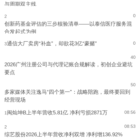
与周期双主线
0
2
创新药基金评估的三步核验清单——以泰信医疗服务混
合发起式为例
通信大厂卖房“补血”，却欲花3亿“豪赌”
0
3
4
0
2026广州注册公司与代理记账合规解读，初创企业避坑
要点
5
0
多家媒体关注逸马“四个第一”：战略陪跑，最终要回到
经营现场
闽灿坤B上半年营收5.81亿 净利亏损2871万
08:56
1
08:53
2
综艺股份2026上半年营收净利双增 净利增136.92%