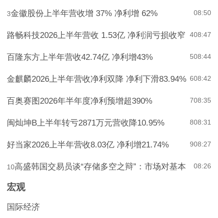
金徽股份上半年营收增 37% 净利增 62%
08:50
3
路畅科技2026上半年营收 1.53亿 净利润亏损收窄
4
08:47
百隆东方上半年营收42.74亿 净利增43%
5
08:44
金麒麟2026上半年营收净利双降 净利下滑83.94%
6
08:42
百奥赛图2026年半年度净利预增超390%
7
08:35
闽灿坤B上半年转亏2871万元营收降10.95%
8
08:31
好当家2026上半年营收8.03亿 净利增21.74%
9
08:27
高盛韩国交易员谈“存储多空之辩”：市场对基本
08:26
10
宏观
国际经济