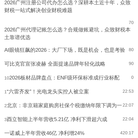
2026广州注册公司代办怎么选？深耕本土近十年，众致
财税一站式解决创业财税难题
7
0
2026广州代理记账怎么选？合规做账避坑，众致财税本
土靠谱优选
AI眼镜狂飙的2026：大厂下场，既是机会，也是考验
8
0
可比克官宣张凌赫 全面提速品牌年轻化战略
9
0
2026板材品牌盘点：ENF级环保标准成行业标配
0
10
“六雷齐发”！光电龙头实控人被立案
22:53
1
北京：非京籍家庭购房社保个税缴纳年限下调为一
22:07
2
酉立智能上半年营收5.21亿 净利下滑超六成
22:04
3
一诺威上半年营收46亿 净利增24%
4
20:17