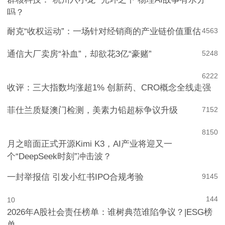
群核科技：“杭州六小龙” 光环之下 物理AI故事有水分
吗？
耐克“收权运动”：一场针对经销商的产业链价值重估
4
563
通信大厂卖房“补血”，却欲花3亿“豪赌”
5
248
6
222
收评：三大指数均涨超1% 创新药、CRO概念全线走强
菲仕兰质疑澳门检测，美素力铅超标争议升级
7
152
8
150
月之暗面正式开源Kimi K3，AI产业将迎又一
个“DeepSeek时刻”冲击波？
一封举报信 引发小红书IPO合规考验
9
145
144
10
2026年A股社会责任榜单：谁树典范谁陷争议？|ESG榜