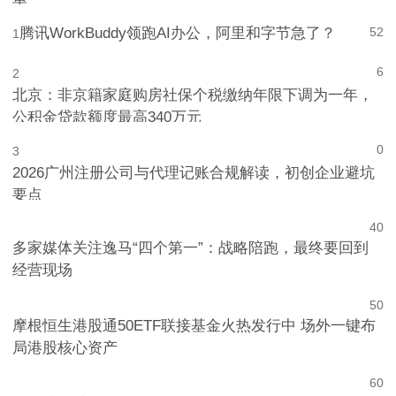
单
腾讯WorkBuddy领跑AI办公，阿里和字节急了？
52
1
6
2
北京：非京籍家庭购房社保个税缴纳年限下调为一年，
公积金贷款额度最高340万元
0
3
2026广州注册公司与代理记账合规解读，初创企业避坑
要点
4
0
多家媒体关注逸马“四个第一”：战略陪跑，最终要回到
经营现场
5
0
摩根恒生港股通50ETF联接基金火热发行中 场外一键布
局港股核心资产
6
0