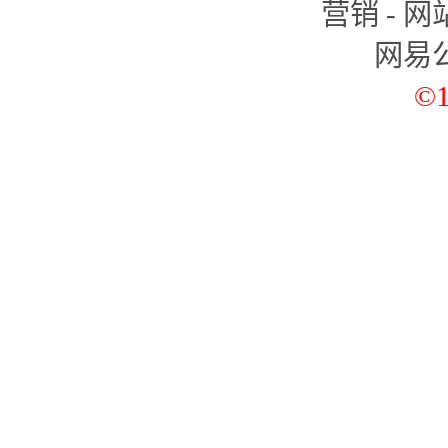
营销
-
网
推动国企改革，而这种改革将会
网易
银行暴利备受社会舆论诟病，
©1
导致的，存款利率由政府规定，
以由市场决定。这种巨大的存贷
以下为访谈实录：
楼市调控是地方与中央的博弈
网易财经：
今天在网上讨论得
报》发表了一个叫做“什么才是
么叫一个合理的价位，可能提到了
杭州是5000，还有昆明是350