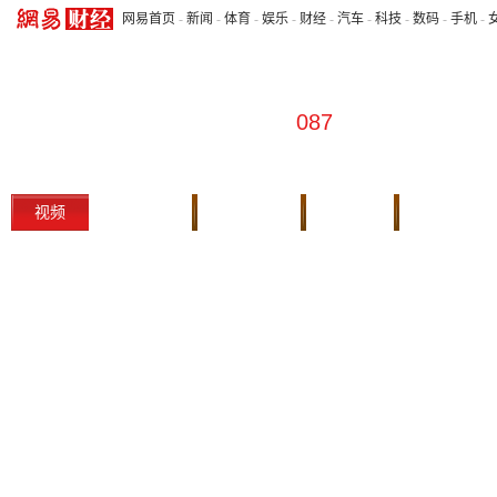
网易首页
-
新闻
-
体育
-
娱乐
-
财经
-
汽车
-
科技
-
数码
-
手机
-
087
视频
本期实录
往期回顾
会客厅
财经首页