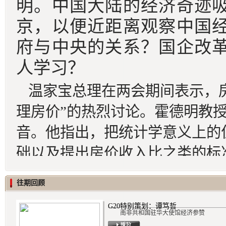
明。中国大陆的经济奇迹
京，以便近距离观察中国
府与中央的关系？国企改
人学习？
温家宝总理在两会期间表示，
理房价”的热烈讨论。霍德明教
音。他指出，把统计学意义上的
础以及提出房价收入比之类的标
入千差万别，统计学上的平均概
往期回顾
题。至于计算出来的“合理房价”
G20特别策划：谭笃哲
刚刚你提到的说北京房价计算出来
南非共和国驻华大使馆经济参赞