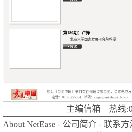
是很多老百姓愿意听到的话，但
针对楼市，霍德明认为，房价
中央政府不希望房价涨得太高，
第180期：卢锋
北京大学国家发展研究院教授
地财政走不下去。这是一个两难
就是坏事。这是改革开放以来中
方的博弈”。
国企承载了过多政策负担，比
们降低了国企的效益，损害了市
您对《意见中国》节目有任何建议或意见，请来电或发
电话：010-82558541 邮箱：caijinghuiketing#163.c
担。此外，他认为不能过多强调
主编信箱
热线:01
行业的自由竞争。
About NetEase
-
公司简介
-
联系方
霍德明还呼吁中国要向“铁娘子