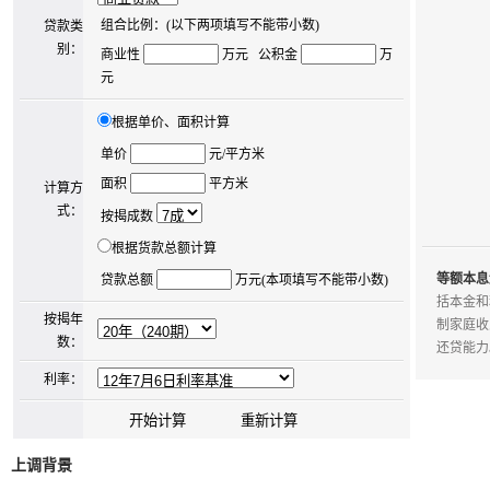
组合比例：(以下两项填写不能带小数)
贷款类
别：
商业性
万元 公积金
万
元
根据单价、面积计算
单价
元/平方米
面积
平方米
计算方
式：
按揭成数
根据货款总额计算
等额本息
贷款总额
万元(本项填写不能带小数)
括本金和
按揭年
制家庭收
数：
还贷能力
利率：
上调背景