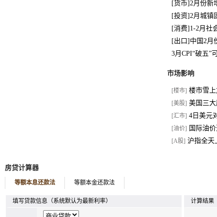
[货币]2月份新
[投资]2月城镇
[消费]1-2月
[出口]中国2
3月CPI“破五
市场影响
楼市雪上
[楼市]
美国三大股
[美股]
4日美元
[汇市]
国际油价
[油价]
沪指全天上涨
[A股]
房贷计算器
等额本息还款法
等额本金还款法
填写贷款信息（系统默认为最新利率）
计算结果