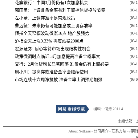
花旗银行：中国3月份仍有1次加息机会
(03-1
郭田勇：上调准备金率有利于调控信贷投放节奏
(03-1
左小蕾：上调存准率是常规政策
(03-1
曹远征：未来仍有可能加息或上调存准率
(03-1
恒指全天窄幅波动微涨16点 地产股强势
(03-1
沪指全天上涨0.33% 再度站稳2900点
(03-1
宏源证券: 耐心等待市场出现结构性机会
(03-1
政策微调时点临近 3月加息提高准备金概率大
(03-1
交行：2月信贷增长显著回落 准备金仍有上调必要
(03-1
周小川：提高存款准备金率会继续使用
(03-1
市场连续十六周净投放 准备金率上调预期加强
(03-0
编辑：何涛 2011.4
主编信箱
热线
About NetEase
-
公司简介
-
联系方法
-
招聘