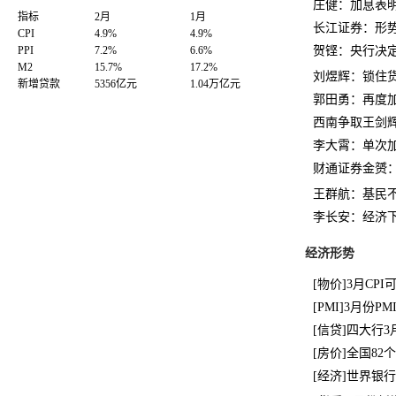
庄健：加息表
指标
2月
1月
长江证券：形
CPI
4.9%
4.9%
PPI
7.2%
6.6%
贺铿：央行决
M2
15.7%
17.2%
刘煜辉：锁住
新增贷款
5356亿元
1.04万亿元
郭田勇：再度
西南争取王剑
李大霄：单次
财通证券金赟
王群航：基民
李长安：经济
经济形势
[物价]3月CP
[PMI]3月份P
[信贷]四大行3
[房价]全国8
[经济]世界银行