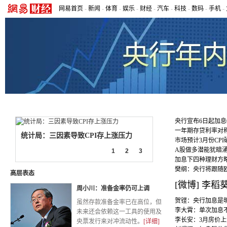
网易首页
-
新闻
-
体育
-
娱乐
-
财经
-
汽车
-
科技
-
数码
-
手机
-
专题首页
|
微博解读
|
房贷计算器
|
上调背景
|
历次调整
|
滚
央行宣布6日起加息0
一年期存贷利率对
统计局：三因素导致CPI存上涨压力
市场预计3月份CPI
A股做多潜能犹暗
1
2
3
加息下四种理财方
樊纲：央行将跟随
高层表态
[微博]
李稻
周小川：准备金率仍可上调
贺铿：央行加息是
虽然存款准备金率已在高位，但
李大霄：单次加息
未来还会依赖这一工具的使用及
李长安：3月房价
央票发行来对冲流动性。
[详细]