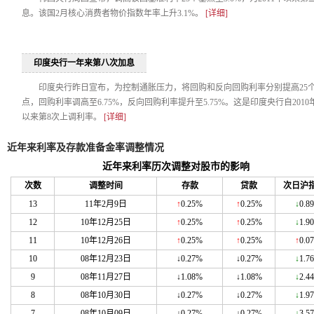
息。该国2月核心消费者物价指数年率上升3.1%。
[详细]
印度央行一年来第八次加息
印度央行昨日宣布，为控制通胀压力，将回购和反向回购利率分别提高25
点，回购利率调高至6.75%，反向回购利率提升至5.75%。这是印度央行自2010
以来第8次上调利率。
[详细]
近年来利率及存款准备金率调整情况
近年来利率历次调整对股市的影响
次数
调整时间
存款
贷款
次日沪
13
11年2月9日
↑
0.25%
↑
0.25%
↓
0.8
12
10年12月25日
↑
0.25%
↑
0.25%
↓
1.9
11
10年12月26日
↑
0.25%
↑
0.25%
↑
0.0
10
08年12月23日
↓0.27%
↓0.27%
↓
1.7
9
08年11月27日
↓1.08%
↓1.08%
↓
2.4
8
08年10月30日
↓0.27%
↓0.27%
↓
1.9
7
08年10月09日
↓0.27%
↓0.27%
↓
3.5