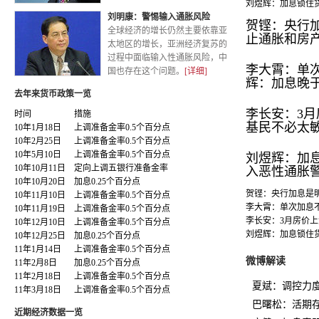
刘煜辉：加息锁住
刘明康：警惕输入通胀风险
贺铿：央行
全球经济的增长仍然主要依靠亚
止通胀和房
太地区的增长，亚洲经济复苏的
过程中面临输入性通胀风险，中
李大霄：单
国也存在这个问题。
[详细]
辉：加息晚
去年来货币政策一览
李长安：3
时间
措施
基民不必太
10年1月18日
上调准备金率0.5个百分点
10年2月25日
上调准备金率0.5个百分点
10年5月10日
上调准备金率0.5个百分点
刘煜辉：加
10年10月11日
定向上调五银行准备金率
入恶性通胀
10年10月20日
加息0.25个百分点
贺铿：央行加息是
10年11月10日
上调准备金率0.5个百分点
李大霄：单次加息
10年11月19日
上调准备金率0.5个百分点
李长安：3月房价
10年12月10日
上调准备金率0.5个百分点
刘煜辉：加息锁住
10年12月25日
加息0.25个百分点
11年1月14日
上调准备金率0.5个百分点
微博解读
11年2月8日
加息0.25个百分点
11年2月18日
上调准备金率0.5个百分点
夏斌：调控力度
11年3月18日
上调准备金率0.5个百分点
巴曙松：活期
近期经济数据一览