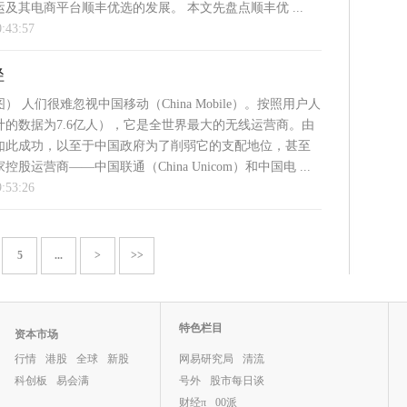
及其电商平台顺丰优选的发展。 本文先盘点顺丰优 ...
0:43:57
径
 人们很难忽视中国移动（China Mobile）。按照用户人
计的数据为7.6亿人），它是全世界最大的无线运营商。由
如此成功，以至于中国政府为了削弱它的支配地位，甚至
股运营商——中国联通（China Unicom）和中国电 ...
9:53:26
5
...
>
>>
特色栏目
资本市场
行情
港股
全球
新股
网易研究局
清流
科创板
易会满
号外
股市每日谈
财经π
00派