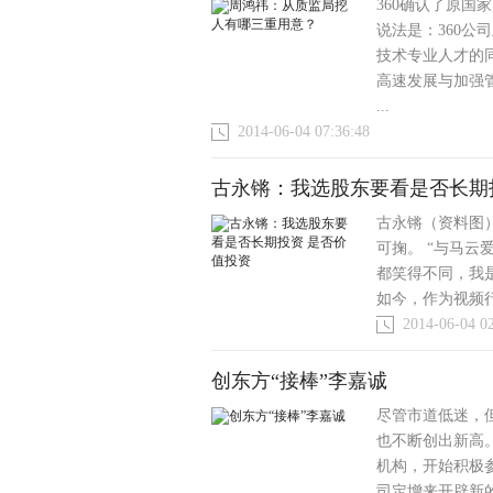
360确认了原
说法是：360
技术专业人才的
高速发展与加强
...
2014-06-04 07:36:48
古永锵：我选股东要看是否长期
古永锵（资料图
可掬。 “与马
都笑得不同，我
如今，作为视频行
2014-06-04 0
创东方“接棒”李嘉诚
尽管市道低迷，
也不断创出新高。
机构，开始积极
司定增来开辟新的