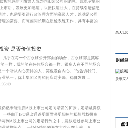
国家质检总局新闻发言人陈熙同加盟公司的消息。冠冕堂皇的
公司上市后，发展更加迅速，队伍快速壮大，在持续引进信息
同时，也需要引进行政管理方面的高级人才，以满足公司
管理的需要。而陈熙同长期在质检系统工作，具有丰富的
老人1.
投资 是否价值投资
） 几乎在每一个古永锵公开露面的场合，古永锵都是笑容
财经
云爱笑一样，我的笑在任何场合都一样。很多人在不同的场合
是一个听从内心安排的人，笑也发自内心。”他告诉我们。
业第一，优土集团又将如何应对变局、稳健发展 ...
股票买
2:05:49
但仍然未能阻挡A股上市公司定向增发的扩张，定增融资额
 一些由于IPO退出通道受阻而深受影响的私募股权投资
参与到A股上市公司的定增行列之中，意欲通过参与上市公
点
业绩增长点。 一场场精彩的资本大戏正在上演。 P ...