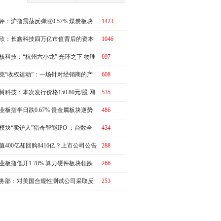
评：沪指震荡反弹涨0.57% 煤炭板块
1423
体走强
欣：长鑫科技四万亿市值背后的资本
1046
周期
核科技：“杭州六小龙” 光环之下 物理
697
I故事有水分吗？
克“收权运动”：一场针对经销商的产
608
链价值重估
树科技：本次发行价格150.80元/股 网
535
申购日为8月10日
业板指半日跌0.67% 贵金属板块逆势
486
强
模块“卖铲人”猎奇智能IPO ：台数全
434
第一，却在中际旭创的账上越陷越深
值400亿却回购8416亿？上市公司公告
288
演"万倍乌龙"
业板指低开1.78% 算力硬件板块领跌
266
务部：对美国合规性测试公司采取反
253
措施