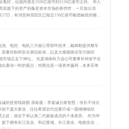
好，估值跨度在1920亿港币到3120亿港币之间。 华人
而其旗下的资产则像是资本市场的香饽饽，一旦放出消
7日，有消息称屈臣氏已敲定150亿港币银团融资的额 ...
电池、电控、电机三大核心零部件技术，戴姆勒提供整车
、质量控制和安全测试标准，以及大规模路试等方面经
中国市场正走下神坛。 先是湖南科力远公司董事长钟发平在
抛出轰动一时的观点：特斯拉是一场资本骗局，未来买单
嘉诚的投资线路图 原标题：李嘉诚分家智慧：传长不传次
家创下庞大家业，往往希望后代也要拧成一股绳继续经
慧之处，就在于承认第二代家族成员的个体差异。 作为华
旗下拥有长江实业、和记黄埔、长江基业、电能实业 ...