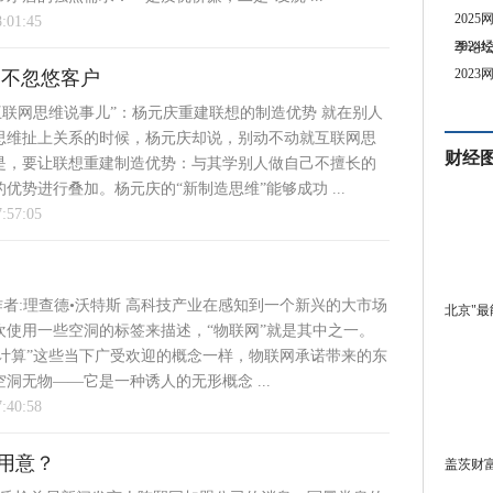
202
8:01:45
202
季论
202
 不忽悠客户
互联网思维说事儿”：杨元庆重建联想的制造优势 就在别人
思维扯上关系的时候，杨元庆却说，别动不动就互联网思
财经
是，要让联想重建制造优势：与其学别人做自己不擅长的
优势进行叠加。杨元庆的“新制造思维”能够成功 ...
7:57:05
 作者:理查德•沃特斯 高科技产业在感知到一个新兴的大市场
北京"最
欢使用一些空洞的标签来描述，“物联网”就是其中之一。
云计算”这些当下广受欢迎的概念一样，物联网承诺带来的东
洞无物——它是一种诱人的无形概念 ...
7:40:58
用意？
盖茨财富