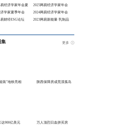
5网易经济学家年会夏
2025网易经济学家年会
4经济学家夏季年会
2024网易经济学家年会
坛
3网易财经ESG论坛
2023网易新能量·乳制品
行业峰会
图集
更多
能装"地铁亮相
陕西保障房成荒漠孤岛
达900亿美元
万人顶烈日血拼买房