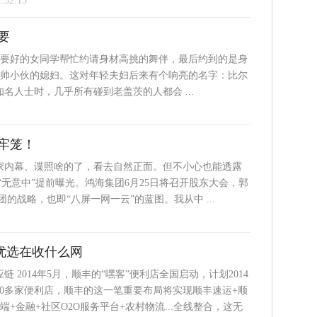
1:32:15
要
位要好的女同学帮忙约请身材高挑的舞伴，最后约到的是身
了帅小伙的媳妇。这对年轻夫妇后来有个响亮的名字：比尔
名人士时，几乎所有碰到老盖茨的人都会 ...
牢笼！
自家内幕、谍照啥的了，看去自然正面。但不小心也能透露
无意中”提前曝光。鸿海集团6月25日将召开股东大会，郭
战略，也即“八屏一网一云”的蓝图。我从中 ...
丰优选在收什么网
 2014年5月，顺丰的“嘿客”便利店全国启动，计划2014
00多家便利店，顺丰的这一笔重要布局将实现顺丰速运+顺
端+金融+社区O2O服务平台+农村物流...全线整合，这无