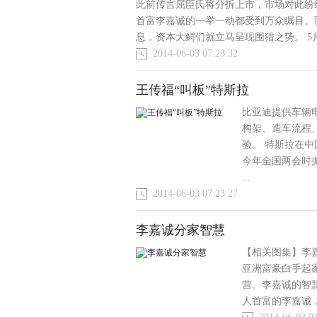
此前传言屈臣氏将分拆上市，市场对此纷纷看
首富李嘉诚的一举一动都受到万众瞩目。
息，资本大鳄们就立马呈现围猎之势。 5月2
2014-06-03 07:23:32
王传福“叫板”特斯拉
比亚迪提供车辆
构架、造车流程
验。 特斯拉在
今年全国两会时
...
2014-06-03 07:23:27
李嘉诚分家智慧
【相关图集】李
亚洲富豪白手起
营。李嘉诚的智
人首富的李嘉诚，