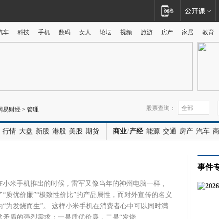
汽车
科技
手机
数码
女人
论坛
视频
旅游
房产
家居
教育
广告
股票查询：
网易财经
>
管理
行情
大盘
新股
港股
美股
期货
商业
/
产经
能源
交通
房产
汽车
事件
在小米手机推出的时候，雷军又像当年的神州电脑一样，
“质优价廉”“极致性价比”的产品属性，而对外宣传的名义
“为发烧而生”。 这样小米手机在消费者心中可以同时满
矛盾的强烈需求：一是质优价廉，二是“发烧 ...