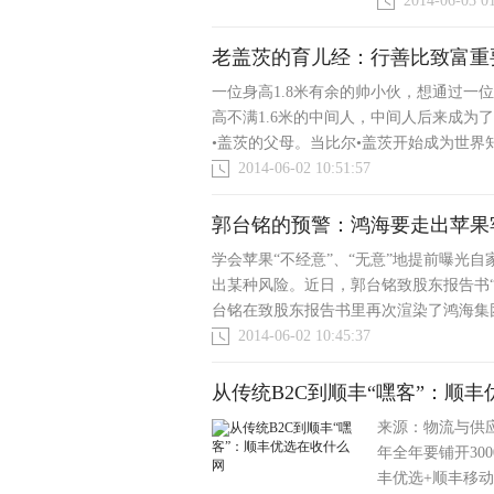
2014-06-03 0
老盖茨的育儿经：行善比致富重
一位身高1.8米有余的帅小伙，想通过一
高不满1.6米的中间人，中间人后来成为
•盖茨的父母。当比尔•盖茨开始成为世界知
2014-06-02 10:51:57
郭台铭的预警：鸿海要走出苹果
学会苹果“不经意”、“无意”地提前曝光
出某种风险。近日，郭台铭致股东报告书“
台铭在致股东报告书里再次渲染了鸿海集团的
2014-06-02 10:45:37
从传统B2C到顺丰“嘿客”：顺
来源：物流与供应链
年全年要铺开30
丰优选+顺丰移动