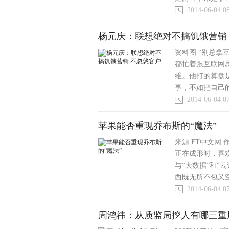
2014-06-04 0
杨元庆：联想绝对不搞饥饿营销
资料图 “别总拿
都忙着跟互联网
维。他打的算盘
事，不如把自己的
2014-06-04 0
苹果能否重现乔布斯的“魔法”
来源:FT中文网
正在成形时，喜
与“大数据”和“
西既无所不包又空
2014-06-04 0
周鸿祎：从质监局挖人有哪三重