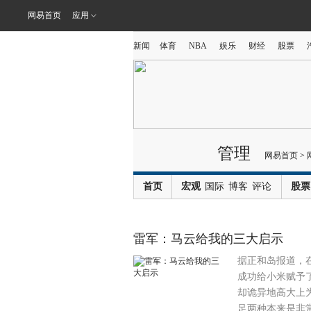
网易首页
应用
新闻
体育
NBA
娱乐
财经
股票
管理
网易首页
>
首页
宏观
国际
博客
评论
股票
雷军：马云给我的三大启示
据正和岛报道，
成功给小米赋予了
却诡异地高大上为
足两种本来是非常