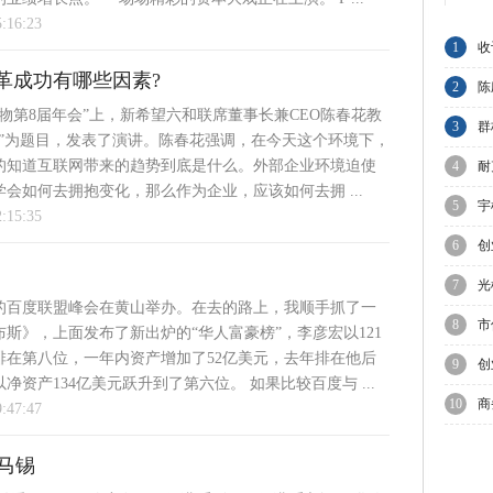
5:16:23
1
收
革成功有哪些因素?
集
2
陈
物第8届年会”上，新希望六和联席董事长兼CEO陈春花教
与
3
群
舞”为题目，发表了演讲。陈春花强调，在今天这个环境下，
的知道互联网带来的趋势到底是什么。外部企业环境迫使
A
4
耐
会如何去拥抱变化，那么作为企业，应该如何去拥 ...
业
5
宇
2:15:35
上
6
创
走
7
光
的百度联盟峰会在黄山举办。在去的路上，我顺手抓了一
球
8
市
斯》，上面发布了新出炉的“华人富豪榜”，李彦宏以121
排在第八位，一年内资产增加了52亿美元，去年排在他后
上
9
创
净资产134亿美元跃升到了第六位。 如果比较百度与 ...
10
商
9:47:47
制
马锡