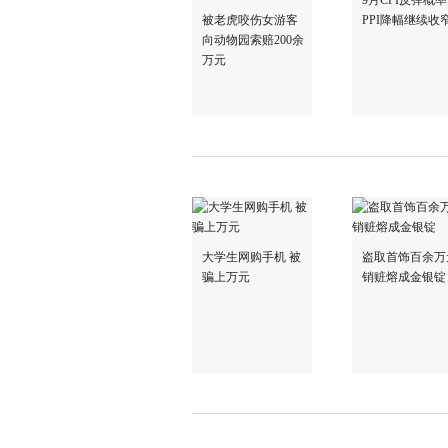
9月CPI反弹概
被老虎咬伤女游客
PPI降幅继续收
向动物园索赔200余
万元
大学生网购手机 被
盗取首饰百余万
骗上万元
销赃熔成金银锭