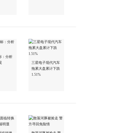
标：分析
观
三星电子现代汽车
拖累大盘累计下跌
1.51%