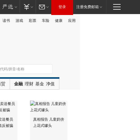
登录
注册免费邮箱
读书
游戏
彩票
车险
健康
应用
广告
商贸
金融
理财
基金
净值
卖送餐员
真相报告 儿童奶傍
值反被骗
上花式噱头