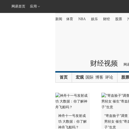
网易首页
应用
新闻
体育
NBA
娱乐
财经
股票
财经视频
网
首页
宏观
国际
博客
评论
股
神舟十一号发射成
“寄血验子”调查
功 大数据：你了解
男轻女 催生“寄
神舟飞船吗？
子”生意