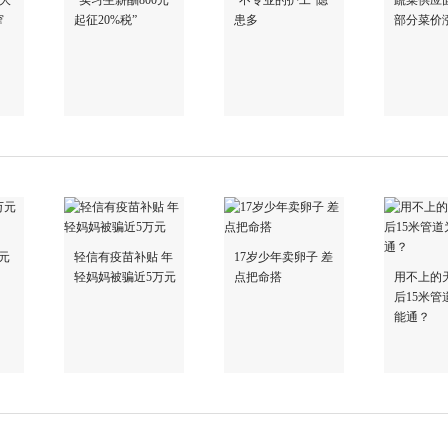
率大
“实习生薪酬800元
“不专业的护工”隐
蔬菜供应
窄
起征20%税”
患多
部分菜价
元
轻信有疫苗补贴 年
17岁少年卖卵子 差
轻妈妈被骗近5万元
点把命搭
用不上的
后15米管
能通？