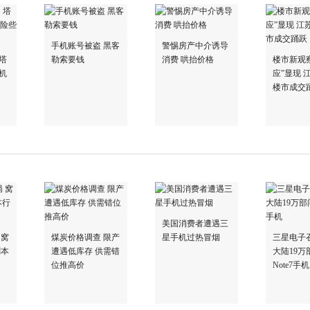
手机账号被盗 黑客
警惕房产中介诱导
塔
勒索要钱
消费 哄抬价格
楼市新观察
机
应”显现 
楼市成交
美国消费者遭遇三
 窝
煤炭价格调查 限产
星手机过热冒烟
三星电子
剧本
遭遇低库存 供需错
大陆19万
位推高价
Note7手机