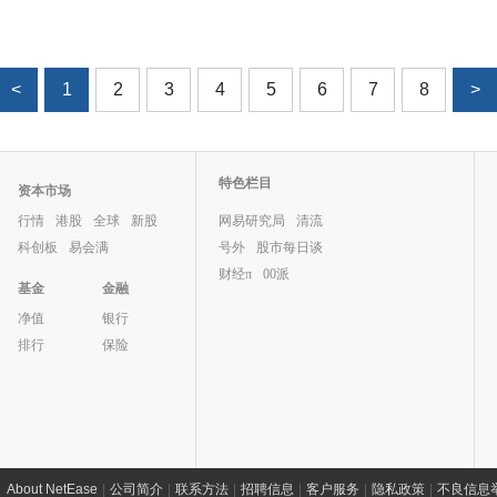
<
1
2
3
4
5
6
7
8
>
特色栏目
资本市场
行情
港股
全球
新股
网易研究局
清流
科创板
易会满
号外
股市每日谈
财经π
00派
基金
金融
净值
银行
排行
保险
About NetEase
|
公司简介
|
联系方法
|
招聘信息
|
客户服务
|
隐私政策
|
不良信息举报 