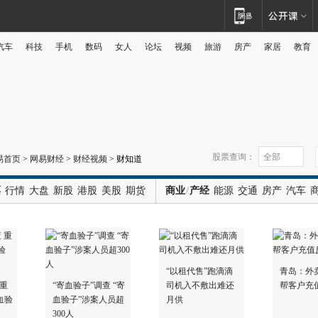
汽车
科技
手机
数码
女人
论坛
视频
旅游
房产
家居
教育
广告
股票查询：
易首页
>
网易财经
>
财经视频
>
财知道
票
行情
大盘
新股
港股
美股
期货
商业
/
产经
能源
交通
房产
汽车
“以租代售”跑滴滴
青岛：外
 重
“寄血验子”调查 “寄
司机入不敷出难还
帮客户充
血验
血验子”涉案人员超
月供
300人