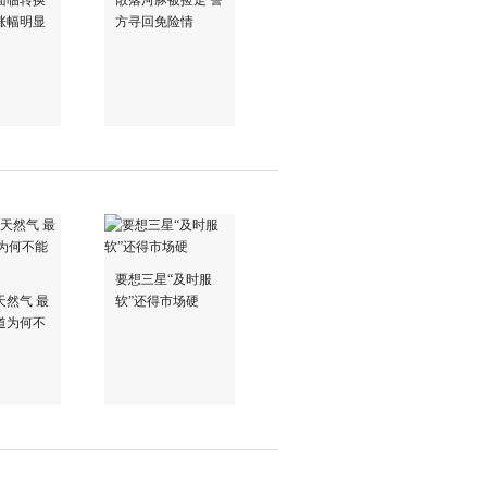
面临转换
散落河豚被捡走 警
涨幅明显
方寻回免险情
要想三星“及时服
天然气 最
软”还得市场硬
道为何不