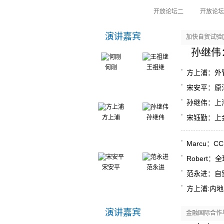
开放论坛一
开放论坛二
开放论坛
演讲嘉宾
加快自贸试验
孙继伟
何刚
王祖继
方上浦：外
宋安平：原
孙继伟：上
宋钰勤：上
方上浦
孙继伟
Marcu：
Robert
宋安平
范永进
范永进：自
方上浦:内
演讲嘉宾
金融国际合作