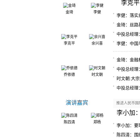
李克平
金琦
李健
李健：落实丝
金琦：丝路
中投总经理
李健：中国
李克平
余兴喜
金琦：金融
中投总经理
乔依德
时文朝
时文朝:大
中投总经理
演讲嘉宾
推进人民币国
李小加
陈四清
郑杨
李小加：要
陈四清：围