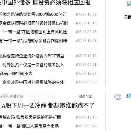
:中国外储多 但投资必须获相应回报
绸之路铁路规划需3000到5000亿元
(06-27 10:39)
金
基金做决策时必须同时设计好退出机制
(06-27 10:13)
："一带一路"在区域和国别上有高风险
(06-27 09:45)
与"一带一路"沿线国家金融合作存困难
(06-27 10:43)
机构要支持企业海外投资向BOT转型
(06-27 10:10)
：对外投资不仅是一次签约或者投入
(06-27 09:51)
宗商品下跌空间不大
(06-27 12:07)
：企业才是中国对外投资战略的主体
(06-27 09:55)
际化和金融开放
阅读全部
：A股下周一要冷静 都想跑谁都跑不了
理解市场 监管初衷是保护不是折腾
(06-27 12:16)
绕“一带一路”促进人民币离岸市场
(06-27 09:42)