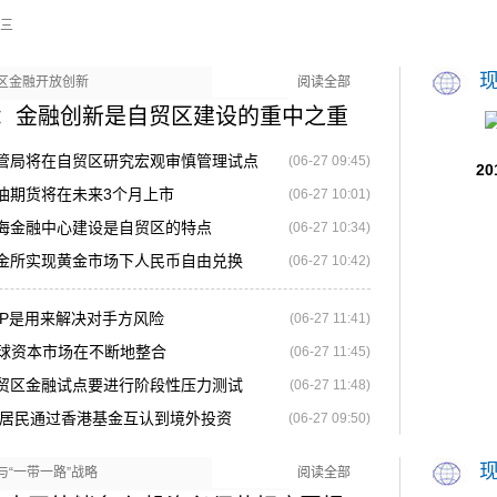
三
区金融开放创新
阅读全部
：金融创新是自贸区建设的重中之重
管局将在自贸区研究宏观审慎管理试点
(06-27 09:45)
2
油期货将在未来3个月上市
(06-27 10:01)
海金融中心建设是自贸区的特点
(06-27 10:34)
金所实现黄金市场下人民币自由兑换
(06-27 10:42)
CCP是用来解决对手方风险
(06-27 11:41)
：全球资本市场在不断地整合
(06-27 11:45)
贸区金融试点要进行阶段性压力测试
(06-27 11:48)
地居民通过香港基金互认到境外投资
(06-27 09:50)
与“一带一路”战略
阅读全部