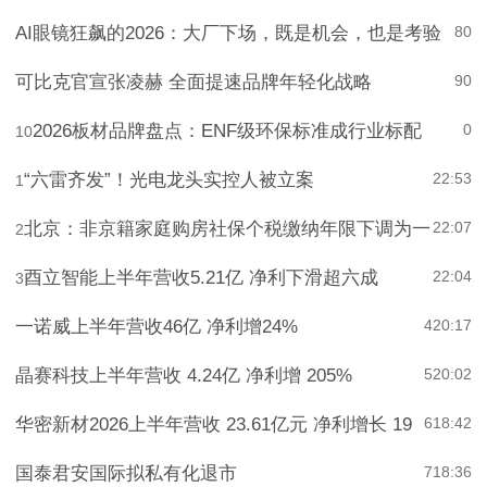
AI眼镜狂飙的2026：大厂下场，既是机会，也是考验
8
0
可比克官宣张凌赫 全面提速品牌年轻化战略
9
0
2026板材品牌盘点：ENF级环保标准成行业标配
0
10
“六雷齐发”！光电龙头实控人被立案
22:53
1
北京：非京籍家庭购房社保个税缴纳年限下调为一
22:07
2
酉立智能上半年营收5.21亿 净利下滑超六成
22:04
3
一诺威上半年营收46亿 净利增24%
4
20:17
晶赛科技上半年营收 4.24亿 净利增 205%
5
20:02
华密新材2026上半年营收 23.61亿元 净利增长 19
6
18:42
国泰君安国际拟私有化退市
7
18:36