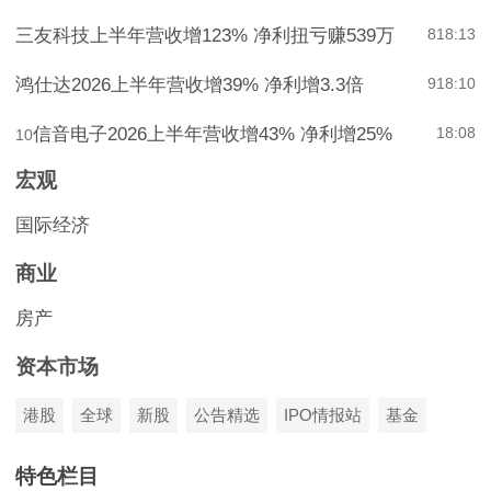
三友科技上半年营收增123% 净利扭亏赚539万
8
18:13
鸿仕达2026上半年营收增39% 净利增3.3倍
9
18:10
信音电子2026上半年营收增43% 净利增25%
18:08
10
宏观
国际经济
商业
房产
资本市场
港股
全球
新股
公告精选
IPO情报站
基金
特色栏目