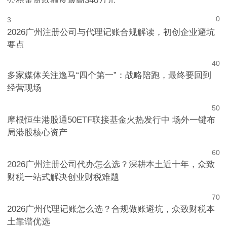
公积金贷款额度最高340万元
0
3
2026广州注册公司与代理记账合规解读，初创企业避坑
要点
4
0
多家媒体关注逸马“四个第一”：战略陪跑，最终要回到
经营现场
5
0
摩根恒生港股通50ETF联接基金火热发行中 场外一键布
局港股核心资产
6
0
2026广州注册公司代办怎么选？深耕本土近十年，众致
财税一站式解决创业财税难题
7
0
2026广州代理记账怎么选？合规做账避坑，众致财税本
土靠谱优选