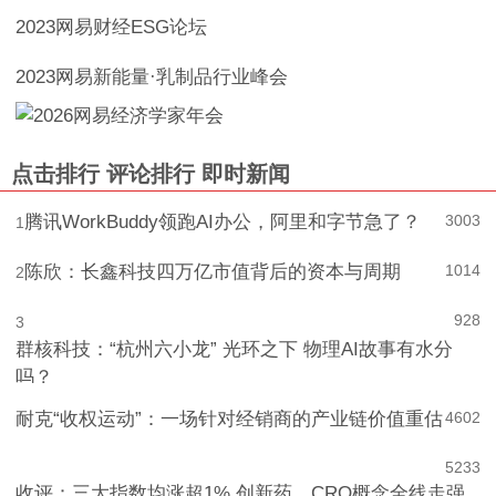
2023网易财经ESG论坛
2023网易新能量·乳制品行业峰会
点击排行
评论排行
即时新闻
腾讯WorkBuddy领跑AI办公，阿里和字节急了？
3003
1
陈欣：长鑫科技四万亿市值背后的资本与周期
1014
2
928
3
群核科技：“杭州六小龙” 光环之下 物理AI故事有水分
吗？
耐克“收权运动”：一场针对经销商的产业链价值重估
4
602
5
233
收评：三大指数均涨超1% 创新药、CRO概念全线走强