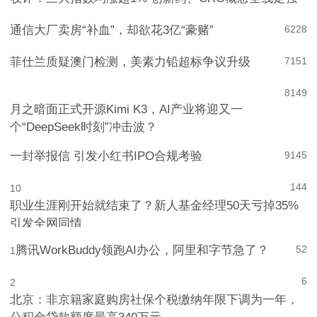
通信大厂卖房“补血”，却欲花3亿“豪赌”
6
228
菲仕兰质疑澳门检测，美素力铅超标争议升级
7
151
8
149
月之暗面正式开源Kimi K3，AI产业将迎又一
个“DeepSeek时刻”冲击波？
一封举报信 引发小红书IPO合规考验
9
145
144
10
职业生涯刚开始就结束了？新人基金经理50天亏掉35%
引发全网同情
腾讯WorkBuddy领跑AI办公，阿里和字节急了？
52
1
6
2
北京：非京籍家庭购房社保个税缴纳年限下调为一年，