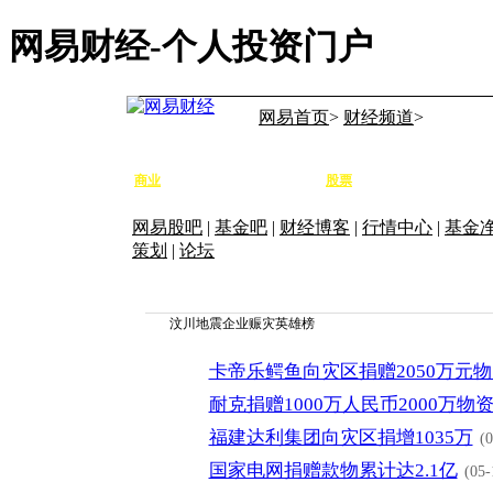
网易财经-个人投资门户
网易首页
>
财经频道
>
商业
股票
要闻
高端
宏观
公司
专题
行情
大盘
个股
研报
网易股吧
|
基金吧
|
财经博客
|
行情中心
|
基金
策划
|
论坛
汶川地震企业赈灾英雄榜
卡帝乐鳄鱼向灾区捐赠2050万元
耐克捐赠1000万人民币2000万物
福建达利集团向灾区捐增1035万
(0
国家电网捐赠款物累计达2.1亿
(05-