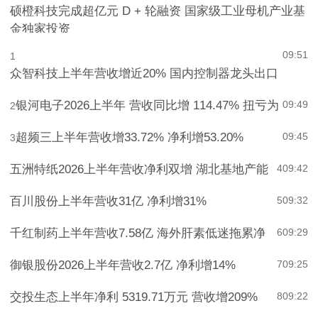
硕橙科技完成超亿元 D + 轮融资 国家级工业母机产业基
金独家投资
09:51
1
众智科技上半年营收增近20% 国内控制器龙头出口
银河电子2026上半年 营收同比增 114.47% 扭亏为
09:49
2
超频三上半年营收增33.72% 净利增53.20%
09:45
3
五洲特纸2026上半年营收净利双增 湖北基地产能
4
09:42
百川股份上半年营收31亿 净利增31%
5
09:32
千红制药上半年营收7.58亿 海外肝素低迷拖累净
6
09:29
御银股份2026上半年营收2.7亿 净利增14%
7
09:25
交投生态上半年净利 5319.71万元 营收增209%
8
09:22