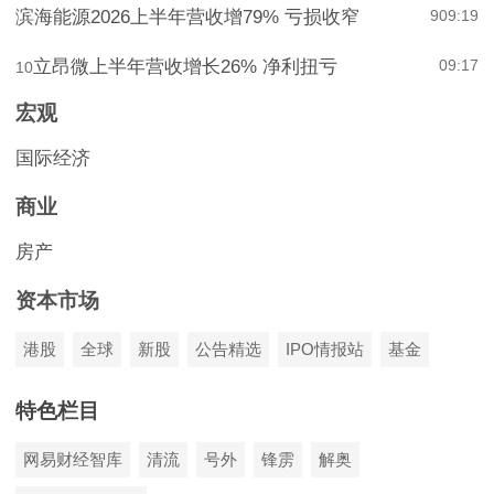
滨海能源2026上半年营收增79% 亏损收窄
9
09:19
立昂微上半年营收增长26% 净利扭亏
09:17
10
宏观
国际经济
商业
房产
资本市场
港股
全球
新股
公告精选
IPO情报站
基金
特色栏目
网易财经智库
清流
号外
锋雳
解奥