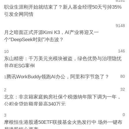
8
151
职业生涯刚开始就结束了？新人基金经理50天亏掉35%
引发全网同情
9
148
月之暗面正式开源Kimi K3，AI产业将迎又一
个“DeepSeek时刻”冲击波？
146
10
东山精密：千万美元光模块被盗，绿色优势与治理隐忧
并存|ESG案例
腾讯WorkBuddy领跑AI办公，阿里和字节急了？
80
1
32
2
北京：非京籍家庭购房社保个税缴纳年限下调为一年，
公积金贷款额度最高340万元
0
3
摩根恒生港股通50ETF联接基金火热发行中 场外一键布