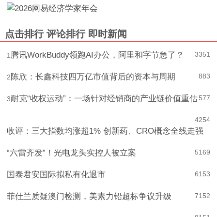
点击排行
评论排行
即时新闻
腾讯WorkBuddy领跑AI办公，阿里和字节急了？
3351
1
陈欣：长鑫科技四万亿市值背后的资本与周期
883
2
耐克“收权运动”：一场针对经销商的产业链价值重估
577
3
4
254
收评：三大指数均涨超1% 创新药、CRO概念全线走强
“六雷齐发”！光电龙头实控人被立案
5
169
国泰君安国际拟私有化退市
6
153
菲仕兰质疑澳门检测，美素力铅超标争议升级
7
152