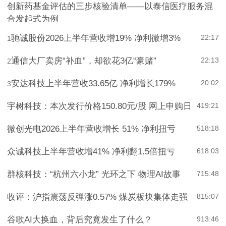
创新药基金评估的三步核验清单——以泰信医疗服务混
合发起式为例
驰诚股份2026上半年营收增19% 净利微增3%
22:17
1
通信大厂卖房“补血”，却欲花3亿“豪赌”
22:13
2
安达科技上半年营收33.65亿 净利增长179%
20:02
3
宇树科技：本次发行价格150.80元/股 网上申购日
4
19:21
微创光电2026上半年营收增长 51% 净利扭亏
5
18:18
众诚科技上半年营收增41% 净利翻1.5倍扭亏
6
18:03
群核科技：“杭州六小龙” 光环之下 物理AI故事
7
15:48
收评：沪指震荡反弹涨0.57% 煤炭板块集体走强
8
15:07
谷歌AI大换血，背后究竟发生了什么？
9
13:46