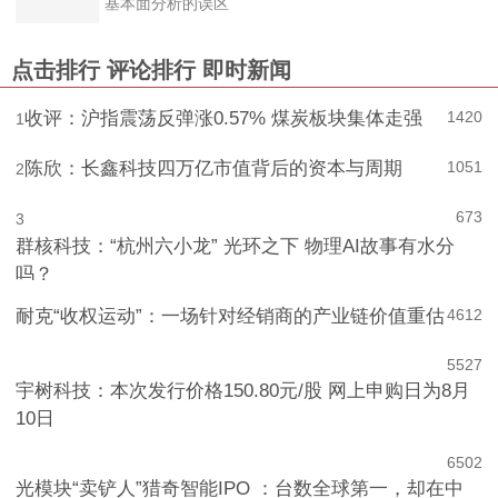
基本面分析的误区
点击排行
评论排行
即时新闻
收评：沪指震荡反弹涨0.57% 煤炭板块集体走强
1420
1
陈欣：长鑫科技四万亿市值背后的资本与周期
1051
2
673
3
群核科技：“杭州六小龙” 光环之下 物理AI故事有水分
吗？
耐克“收权运动”：一场针对经销商的产业链价值重估
4
612
5
527
宇树科技：本次发行价格150.80元/股 网上申购日为8月
10日
6
502
光模块“卖铲人”猎奇智能IPO ：台数全球第一，却在中