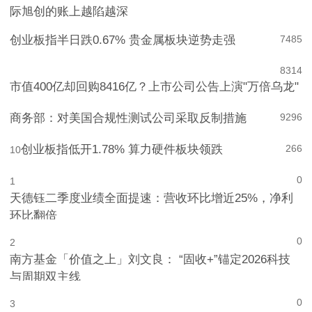
际旭创的账上越陷越深
创业板指半日跌0.67% 贵金属板块逆势走强
7
485
8
314
市值400亿却回购8416亿？上市公司公告上演"万倍乌龙"
商务部：对美国合规性测试公司采取反制措施
9
296
创业板指低开1.78% 算力硬件板块领跌
266
10
0
1
天德钰二季度业绩全面提速：营收环比增近25%，净利
环比翻倍
0
2
南方基金「价值之上」刘文良： “固收+”锚定2026科技
与周期双主线
0
3