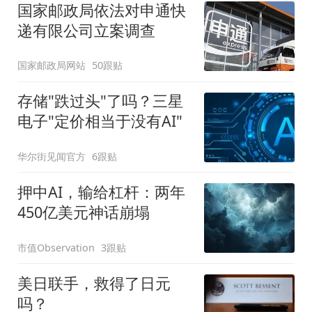
国家邮政局依法对申通快
递有限公司立案调查
国家邮政局网站
50跟贴
存储"跌过头"了吗？三星
电子"定价相当于没有AI"
华尔街见闻官方
6跟贴
押中AI，输给杠杆：两年
450亿美元神话崩塌
市值Observation
3跟贴
美日联手，救得了日元
吗？