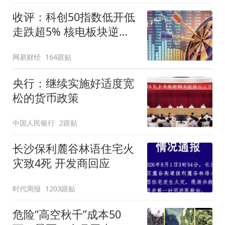
收评：科创50指数低开低
走跌超5% 核电板块逆势
走强
网易财经
164跟贴
央行：继续实施好适度宽
松的货币政策
中国人民银行
2跟贴
长沙保利麓谷林语住宅火
灾致4死 开发商回应
时代周报
1203跟贴
危险“高空秋千”成本50