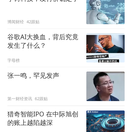
博闻财经
42跟贴
谷歌AI大换血，背后究竟
发生了什么？
字母榜
张一鸣，罕见发声
第一财经资讯
62跟贴
猎奇智能IPO 在中际旭创
的账上越陷越深