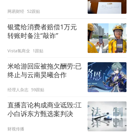
网易财经
52跟贴
银鹭给消费者赔偿1万元
转账时备注“敲诈”
Vista氢商业
1跟贴
米哈游回应被拖欠酬劳:已
终止与云南昊曦合作
经理人杂志
59跟贴
直播言论构成商业诋毁:江
小白诉东方甄选案判决
财视传播