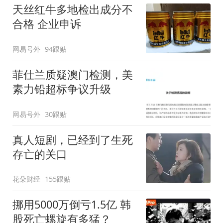
天丝红牛多地检出成分不
合格 企业申诉
网易号外
94跟贴
菲仕兰质疑澳门检测，美
素力铅超标争议升级
网易号外
30跟贴
真人短剧，已经到了生死
存亡的关口
花朵财经
155跟贴
挪用5000万倒亏1.5亿 韩
股死亡螺旋有多猛？