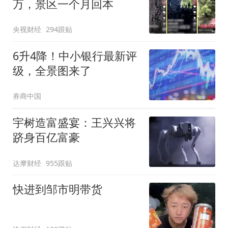
万，景区一个月回本
央视财经
294跟贴
6升4降！中小银行最新评
级，全景图来了
券商中国
宇树造富盛宴：王兴兴将
跻身百亿富豪
达摩财经
955跟贴
快进到邹市明带货