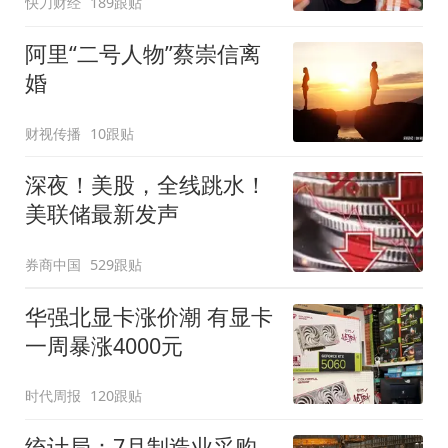
快刀财经
189跟贴
阿里“二号人物”蔡崇信离
婚
财视传播
10跟贴
深夜！美股，全线跳水！
美联储最新发声
券商中国
529跟贴
华强北显卡涨价潮 有显卡
一周暴涨4000元
时代周报
120跟贴
统计局：7月制造业采购