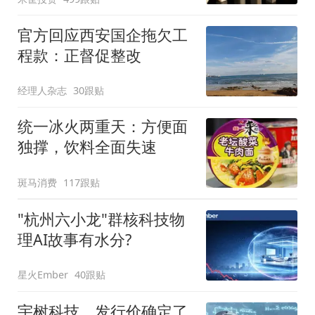
官方回应西安国企拖欠工
程款：正督促整改
经理人杂志
30跟贴
统一冰火两重天：方便面
独撑，饮料全面失速
斑马消费
117跟贴
"杭州六小龙"群核科技物
理AI故事有水分?
星火Ember
40跟贴
宇树科技，发行价确定了