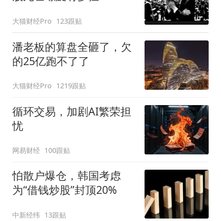
大猫财经Pro
123跟贴
潘老板的算盘全砸了，欠
的25亿跑不了了
大猫财经Pro
1219跟贴
循环交易，加剧AI繁荣担
忧
网易财经
100跟贴
怕散户爆仓，韩国考虑
为“借钱炒股”封顶20%
中新经纬
13跟贴