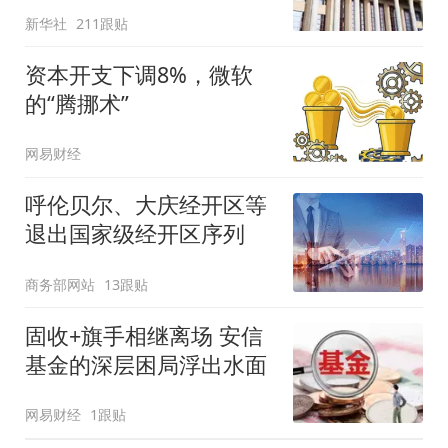
新华社
211跟贴
资本开支下调8%，微软
的“腾挪术”
网易财经
呼伦贝尔、大庆经开区等
退出国家级经开区序列
商务部网站
13跟贴
固收+旗手相继离场 安信
基金的深层困局浮出水面
网易财经
1跟贴