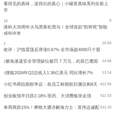
看得见的真味，送得出的真心｜小罐茶真味系列全新上
市
0
10
港科大35周年火鸟黑客松黑马！全球首款“防猝死”智能
戒指夺奖
15:04
1
收评：沪指震荡反弹涨0.67% 全市场超4000只个股
极兔速递安全管理缺位被罚 7 万元，此前已遭国
14:06
2
搜狐2026年Q2总收入1.36亿美元 同比增长7%
13:14
3
小红书再陷期权争议：前员工称期权归属仅剩8天
4
12:55
创业板指半日跌2.18% 医药、大消费板块走强
5
11:33
单周再跌15%！摩根大通详解海力士：英伟达减配
6
11:10