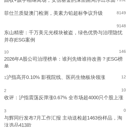
固收+旗手相继离场，安信基金的深层困局浮出水面
菲仕兰质疑澳门检测，美素力铅超标争议升级
8
149
9
148
东山精密：千万美元光模块被盗，绿色优势与治理隐忧
并存|ESG案例
146
10
2026年A股公司治理榜单：谁列先锋谁待改善？|ESG榜
单
沪指高开0.10% 影视院线、医药生物板块领涨
12
1
10
2
收评：沪指震荡反弹涨0.67% 全市场超4000只个股上涨
0
3
与辉同行发布7月工作汇报 主动送检超1463份样品，淘
汰选品413款