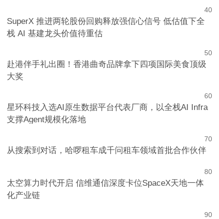
4
0
SuperX 推进两轮股份回购释放强信心信号 低估值下全
栈 AI 基建龙头价值待重估
5
0
赴港伴手礼出圈！香港曲奇品牌拿下四项国际美食顶级
大奖
6
0
星环科技入选AI原生数据平台代表厂商，以全栈AI Infra
支撑Agent规模化落地
7
0
从搜索到对话，哈啰租车成千问租车领域首批合作伙伴
8
0
太空算力时代开启 信维通信深度卡位SpaceX天地一体
化产业链
9
0