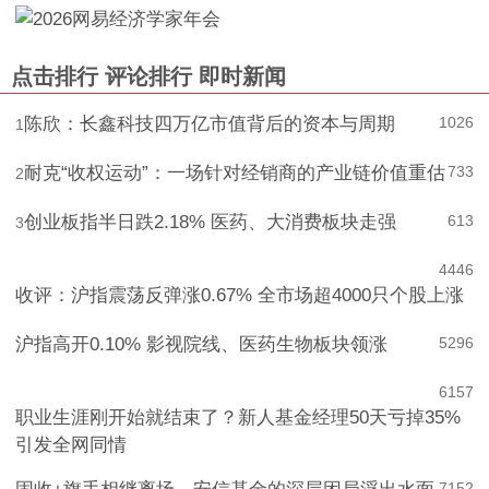
点击排行
评论排行
即时新闻
陈欣：长鑫科技四万亿市值背后的资本与周期
1026
1
耐克“收权运动”：一场针对经销商的产业链价值重估
733
2
创业板指半日跌2.18% 医药、大消费板块走强
613
3
4
446
收评：沪指震荡反弹涨0.67% 全市场超4000只个股上涨
沪指高开0.10% 影视院线、医药生物板块领涨
5
296
6
157
职业生涯刚开始就结束了？新人基金经理50天亏掉35%
引发全网同情
7
152