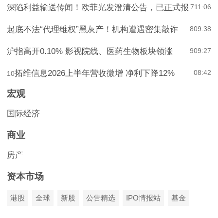
深陷利益输送传闻！欧菲光发澄清公告，已正式报
7
11:06
起底不法“代理维权”黑灰产！机构遭遇密集敲诈
8
09:38
沪指高开0.10% 影视院线、医药生物板块领涨
9
09:27
拓维信息2026上半年营收微增 净利下降12%
08:42
10
宏观
国际经济
商业
房产
资本市场
港股
全球
新股
公告精选
IPO情报站
基金