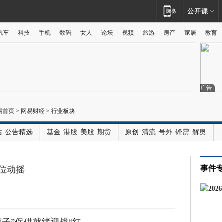
汽车
科技
手机
数码
女人
论坛
视频
旅游
房产
家居
教育
广告
易首页
>
网易财经
>
行业板块
站
公告精选
基金
港股
美股
期货
原创
清流
号外
锋雳
解奥
事件
位动摇