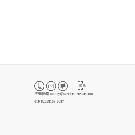
主编信箱 money@service.netease.com
010-82558163-7687