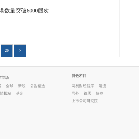
数量突破6000艘次
20
>
特色栏目
本市场
股
全球
新股
公告精选
网易财经智库
清流
O情报站
基金
号外
锋雳
解奥
上市公司研究院