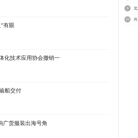
9
北
限
10
月
板”有眼
万
迎
体化技术应用协会撤销一
运输船交付
吹响广货服装出海号角