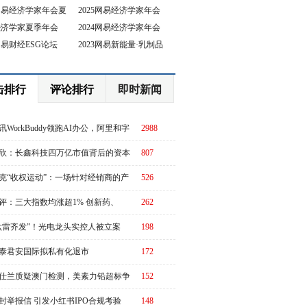
5网易经济学家年会夏
2025网易经济学家年会
4经济学家夏季年会
2024网易经济学家年会
坛
3网易财经ESG论坛
2023网易新能量·乳制品
行业峰会
击排行
评论排行
即时新闻
讯WorkBuddy领跑AI办公，阿里和字
2988
急了？
欣：长鑫科技四万亿市值背后的资本
807
周期
克“收权运动”：一场针对经销商的产
526
链价值重估
评：三大指数均涨超1% 创新药、
262
RO概念全线走强
六雷齐发”！光电龙头实控人被立案
198
泰君安国际拟私有化退市
172
仕兰质疑澳门检测，美素力铅超标争
152
升级
封举报信 引发小红书IPO合规考验
148