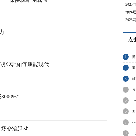
子”保供就绪迎战“红
202
202
季论
202
力
点
1
腾
六张网”如何赋能现代
节
2
陈
与
3
耐
业
4
收
000%”
C
5
“
6
国
7
菲
专场交流活动
议
8
一