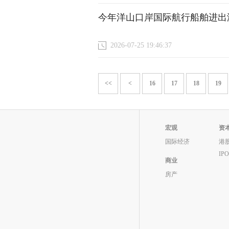
今年洋山口岸国际航行船舶进出港
2026-07-25 19:46:37
<<
<
16
17
18
19
宏观
资
国际经济
港
IP
商业
房产