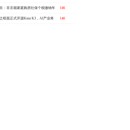
京：非京籍家庭购房社保个税缴纳年
146
下调为一年，公积金贷款额度最高340
之暗面正式开源Kimi K3，AI产业将
146
元
又一个“DeepSeek时刻”冲击波？