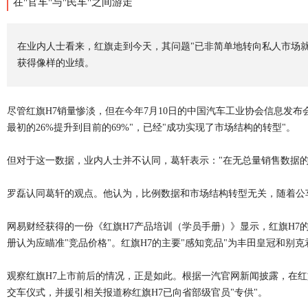
在"官车"与"民车"之间游走
在业内人士看来，红旗走到今天，其问题"已非简单地转向私人市场就可
获得像样的业绩。
尽管红旗H7销量惨淡，但在今年7月10日的中国汽车工业协会信息发
最初的26%提升到目前的69%"，已经"成功实现了市场结构的转型"。
但对于这一数据，业内人士并不认同，葛轩表示："在无总量销售数据
罗磊认同葛轩的观点。他认为，比例数据和市场结构转型无关，随着公
网易财经获得的一份《红旗H7产品培训（学员手册）》显示，红旗H7的
册认为应瞄准"竞品价格"。红旗H7的主要"感知竞品"为丰田皇冠和别克
观察红旗H7上市前后的情况，正是如此。根据一汽官网新闻披露，在红
交车仪式，并援引相关报道称红旗H7已向省部级官员"专供"。