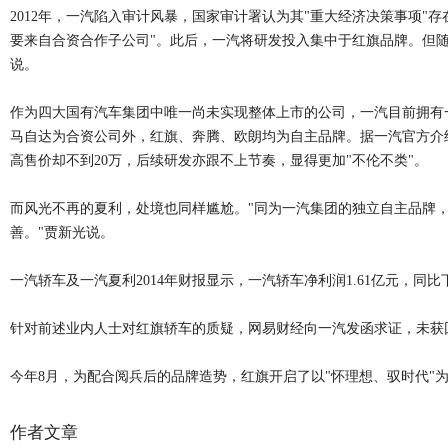
2012年，一汽陷入审计风暴，国家审计署认为其"重大经济决策事项
要来自合资合作子公司"。此后，一汽将研发投入集中于红旗品牌。但随
说。
作为四大国有汽车集团中唯一尚未实现整体上市的公司，一汽目前拥有
马自达为合资公司外，红旗、奔腾、欧朗均为自主品牌。据一汽官方介绍
高售价却不到20万，后续研发亦跟不上节奏，显得更加"不伦不类"。
而风光不再的夏利，处境也同样尴尬。"同为一汽集团的独立自主品牌
善。"贾新光说。
一汽轿车及一汽夏利2014年财报显示，一汽轿车净利润1.61亿元，同比下跌
针对前述业内人士对红旗轿车的质疑，网易财经向一汽发函求证，未获
今年8月，为配合阅兵后的品牌造势，红旗开启了以"怀理想、驭时代"为
作者文章