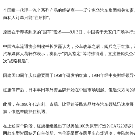
全国唯一代理一汽全系列产品的经销商——辽宁惠华汽车集团相关负责人向
而私人订单只能"往后排"。
原因在于即将到来的"国车"需求——9月3日，中国将于天安门广场举行
中国汽车流通协会副秘书长罗磊认为，公车改革之后，阅兵之于红旗，
汽车媒体人葛轩亦表示，类似于"阅兵指定"等特殊待遇，直接挂钩央
次"战略机遇"。
因建国10周年庆典需要而于1958年研发的红旗，1984年经中央财经
红旗停产后，日本丰田等外资品牌开始在中国市场崛起。但迷失方向的
此后，在1990年代吉利、奇瑞、比亚迪等民族品牌在汽车领域迅速发展
旗，依然未能抓住机遇。
在上述两个阶段，红旗相继推出了以奥迪100为原型打造的CA7220系列（
两款车型皆因缺乏自主创新、售价高昂而在民用车市场遇冷，并陆续停