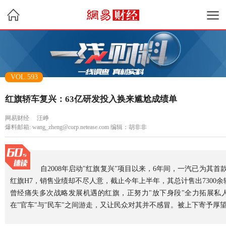
VOL.593
红旗轿车复兴：63亿研发投入换来尴尬成绩单
网易财经
汪峥
爆料邮箱: wang_zheng@corp.netease.com 编辑：胡非非
自2008年启动"红旗复兴"项目以来，6年间，一汽已为其首
红旗H7，销售业绩却不尽人意，截止今年上半年，其总计售出7300
曾经痛失多次战略发展机遇的红旗，正努力"放下身段"全力拓展私
在"官车"与"民车"之间游走，又让民众对其并不感冒。被上下寄予厚