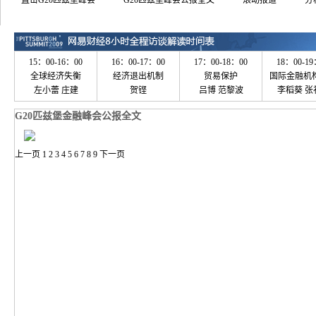
直击G20匹兹堡峰会
G20匹兹堡峰会公报全文
滚动报道
分
money.163.com
15：00-16：00
16：00-17：00
17：00-18：00
18：00-19
全球经济失衡
经济退出机制
贸易保护
国际金融机
左小蕾 庄建
贺铿
吕博 范黎波
李稻葵 张
G20匹兹堡金融峰会公报全文
上一页
1
2
3
4
5
6
7
8
9
下一页