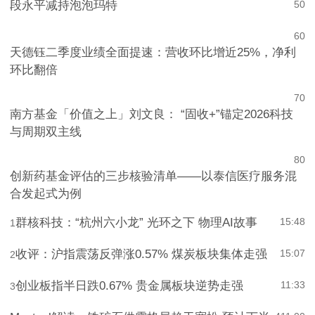
段永平减持泡泡玛特
5
0
6
0
天德钰二季度业绩全面提速：营收环比增近25%，净利
环比翻倍
7
0
南方基金「价值之上」刘文良： “固收+”锚定2026科技
与周期双主线
8
0
创新药基金评估的三步核验清单——以泰信医疗服务混
合发起式为例
群核科技：“杭州六小龙” 光环之下 物理AI故事
15:48
1
收评：沪指震荡反弹涨0.57% 煤炭板块集体走强
15:07
2
创业板指半日跌0.67% 贵金属板块逆势走强
11:33
3