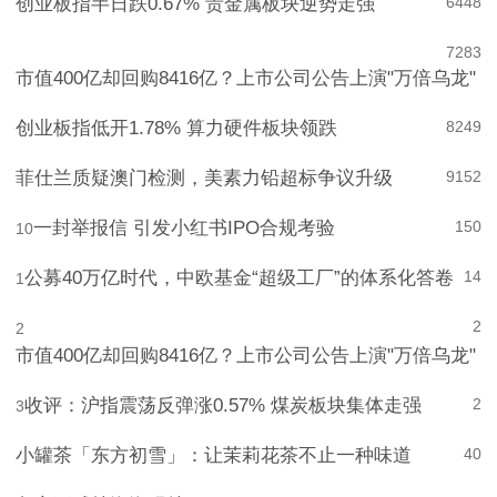
创业板指半日跌0.67% 贵金属板块逆势走强
6
448
7
283
市值400亿却回购8416亿？上市公司公告上演"万倍乌龙"
创业板指低开1.78% 算力硬件板块领跌
8
249
菲仕兰质疑澳门检测，美素力铅超标争议升级
9
152
一封举报信 引发小红书IPO合规考验
150
10
公募40万亿时代，中欧基金“超级工厂”的体系化答卷
14
1
2
2
市值400亿却回购8416亿？上市公司公告上演"万倍乌龙"
收评：沪指震荡反弹涨0.57% 煤炭板块集体走强
2
3
小罐茶「东方初雪」：让茉莉花茶不止一种味道
4
0