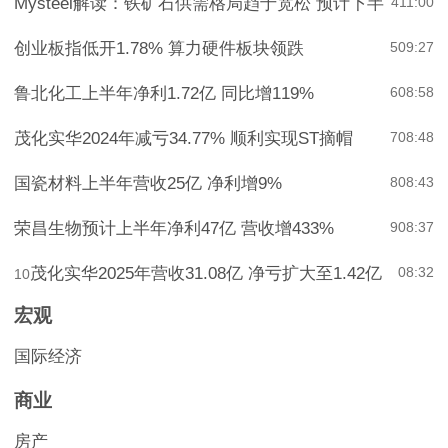
Mysteel解读：铁矿石供需格局趋于宽松 预计下半
4
11:00
创业板指低开1.78% 算力硬件板块领跌
5
09:27
鲁北化工上半年净利1.72亿 同比增119%
6
08:58
茂化实华2024年减亏34.77% 顺利实现ST摘帽
7
08:48
国瓷材料上半年营收25亿 净利增9%
8
08:43
荣昌生物预计上半年净利47亿 营收增433%
9
08:37
茂化实华2025年营收31.08亿 净亏扩大至1.42亿
08:32
10
宏观
国际经济
商业
房产