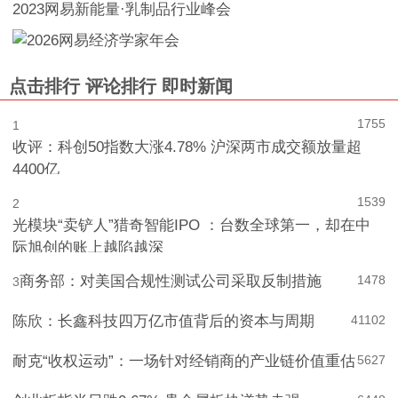
2023网易新能量·乳制品行业峰会
点击排行
评论排行
即时新闻
1755
1
收评：科创50指数大涨4.78% 沪深两市成交额放量超
4400亿
1539
2
光模块“卖铲人”猎奇智能IPO ：台数全球第一，却在中
际旭创的账上越陷越深
商务部：对美国合规性测试公司采取反制措施
1478
3
陈欣：长鑫科技四万亿市值背后的资本与周期
4
1102
耐克“收权运动”：一场针对经销商的产业链价值重估
5
627