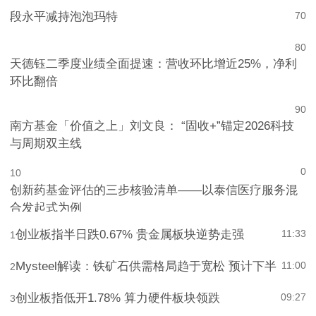
段永平减持泡泡玛特
7
0
8
0
天德钰二季度业绩全面提速：营收环比增近25%，净利
环比翻倍
9
0
南方基金「价值之上」刘文良： “固收+”锚定2026科技
与周期双主线
0
10
创新药基金评估的三步核验清单——以泰信医疗服务混
合发起式为例
创业板指半日跌0.67% 贵金属板块逆势走强
11:33
1
Mysteel解读：铁矿石供需格局趋于宽松 预计下半
11:00
2
创业板指低开1.78% 算力硬件板块领跌
09:27
3