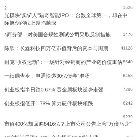
1526
2
光模块“卖铲人”猎奇智能IPO ：台数全球第一，却在中
际旭创的账上越陷越深
商务部：对美国合规性测试公司采取反制措施
1476
3
陈欣：长鑫科技四万亿市值背后的资本与周期
4
1128
耐克“收权运动”：一场针对经销商的产业链价值重估
5
640
一纸调查令，申通快递30亿债券"泡汤"
6
458
创业板指半日跌0.67% 贵金属板块逆势走强
7
296
创业板指低开1.78% 算力硬件板块领跌
8
242
9
239
市值400亿却回购8416亿？上市公司公告上演"万倍乌龙"