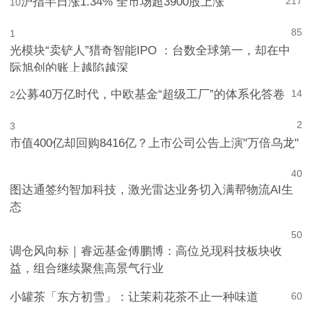
沪指半日涨1.34% 全市场超3900股上涨
217
10
85
1
光模块“卖铲人”猎奇智能IPO ：台数全球第一，却在中
际旭创的账上越陷越深
公募40万亿时代，中欧基金“超级工厂”的体系化答卷
14
2
2
3
市值400亿却回购8416亿？上市公司公告上演"万倍乌龙"
4
0
图达通签约智加科技，激光雷达业务切入满帮物流AI生
态
5
0
调仓风向标｜睿远基金傅鹏博：高位兑现科技板块收
益，组合继续聚焦高景气行业
小罐茶「东方初雪」：让茉莉花茶不止一种味道
6
0