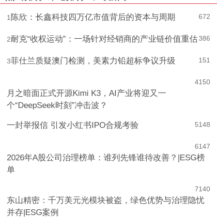
陈欣：长鑫科技四万亿市值背后的资本与周期
672
1
耐克“收权运动”：一场针对经销商的产业链价值重估
386
2
菲仕兰质疑澳门检测，美素力铅超标争议升级
151
3
4
150
月之暗面正式开源Kimi K3，AI产业将迎又一
个“DeepSeek时刻”冲击波？
一封举报信 引发小红书IPO合规考验
5
148
6
147
2026年A股公司治理榜单：谁列先锋谁待改善？|ESG榜
单
7
140
东山精密：千万美元光模块被盗，绿色优势与治理隐忧
并存|ESG案例