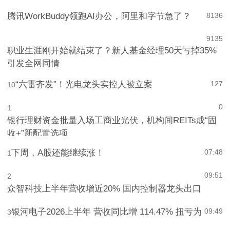
腾讯WorkBuddy领跑AI办公，阿里和字节急了？
8
136
9
135
职业生涯刚开始就结束了？新人基金经理50天亏掉35%
引发全网同情
“六雷齐发”！光电龙头实控人被立案
127
10
0
1
银行理财资金批量入场工商业光伏，机构间REITs成“固
收+”新配置选项
下周，A股还能继续涨！
07:48
1
09:51
2
众智科技上半年营收增近20% 国内控制器龙头出口
银河电子2026上半年 营收同比增 114.47% 扭亏为
09:49
3