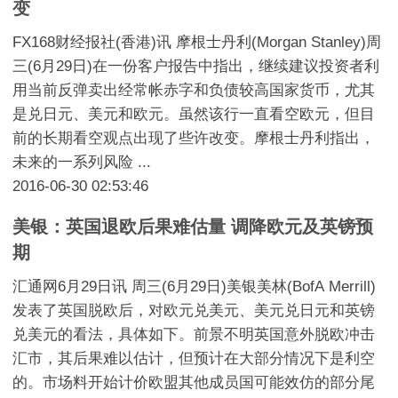
变
FX168财经报社(香港)讯 摩根士丹利(Morgan Stanley)周
三(6月29日)在一份客户报告中指出，继续建议投资者利
用当前反弹卖出经常帐赤字和负债较高国家货币，尤其
是兑日元、美元和欧元。虽然该行一直看空欧元，但目
前的长期看空观点出现了些许改变。摩根士丹利指出，
未来的一系列风险 ...
2016-06-30 02:53:46
美银：英国退欧后果难估量 调降欧元及英镑预
期
汇通网6月29日讯 周三(6月29日)美银美林(BofA Merrill)
发表了英国脱欧后，对欧元兑美元、美元兑日元和英镑
兑美元的看法，具体如下。前景不明英国意外脱欧冲击
汇市，其后果难以估计，但预计在大部分情况下是利空
的。市场料开始计价欧盟其他成员国可能效仿的部分尾