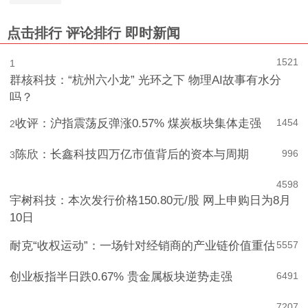
基本面分析的误区
点击排行
评论排行
即时新闻
1521
1
群核科技：“杭州六小龙” 光环之下 物理AI故事有水分
吗？
收评：沪指震荡反弹涨0.57% 煤炭板块集体走强
1454
2
陈欣：长鑫科技四万亿市值背后的资本与周期
996
3
4
598
宇树科技：本次发行价格150.80元/股 网上申购日为8月
10日
耐克“收权运动”：一场针对经销商的产业链价值重估
5
557
创业板指半日跌0.67% 贵金属板块逆势走强
6
491