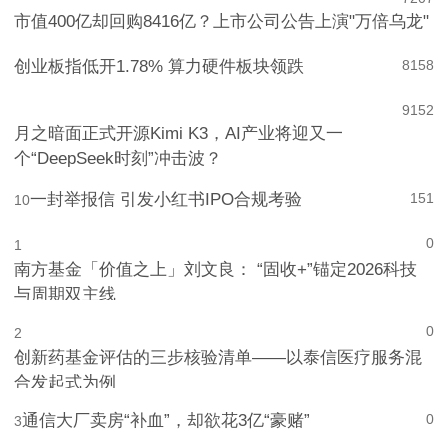
7
207
市值400亿却回购8416亿？上市公司公告上演"万倍乌龙"
创业板指低开1.78% 算力硬件板块领跌
8
158
9
152
月之暗面正式开源Kimi K3，AI产业将迎又一
个“DeepSeek时刻”冲击波？
一封举报信 引发小红书IPO合规考验
151
10
0
1
南方基金「价值之上」刘文良： “固收+”锚定2026科技
与周期双主线
0
2
创新药基金评估的三步核验清单——以泰信医疗服务混
合发起式为例
通信大厂卖房“补血”，却欲花3亿“豪赌”
0
3