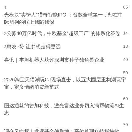
85
1
光模块“卖铲人”猎奇智能IPO ：台数全球第一，却在中
际旭创的账上越陷越深
公募40万亿时代，中欧基金“超级工厂”的体系化答卷
14
2
惠农e贷 让梦想走得更远
13
3
喜讯｜丰坦机器人获评深圳市种子独角兽企业
4
0
5
0
2026淘宝天猫潮玩CJ现场直击，以五大圈层重构潮玩宇
宙，定义情绪消费新范式
6
0
图达通签约智加科技，激光雷达业务切入满帮物流AI生
态
7
0
调仓风向标｜睿远基金傅鹏博：高位兑现科技板块收