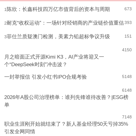
陈欣：长鑫科技四万亿市值背后的资本与周期
673
1
耐克“收权运动”：一场针对经销商的产业链价值重估
393
2
菲仕兰质疑澳门检测，美素力铅超标争议升级
151
3
4
150
月之暗面正式开源Kimi K3，AI产业将迎又一
个“DeepSeek时刻”冲击波？
一封举报信 引发小红书IPO合规考验
5
148
6
148
2026年A股公司治理榜单：谁列先锋谁待改善？|ESG榜
单
7
148
职业生涯刚开始就结束了？新人基金经理50天亏掉35%
引发全网同情