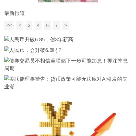
最新报道
<<
<
3
4
6
7
>