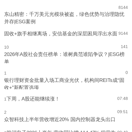
8
144
东山精密：千万美元光模块被盗，绿色优势与治理隐忧
并存|ESG案例
固收+旗手相继离场，安信基金的深层困局浮出水面
9
144
141
10
2026年A股社会责任榜单：谁树典范谁陷争议？|ESG榜
单
0
1
银行理财资金批量入场工商业光伏，机构间REITs成“固
收+”新配置选项
下周，A股还能继续涨！
07:48
1
09:51
2
众智科技上半年营收增近20% 国内控制器龙头出口