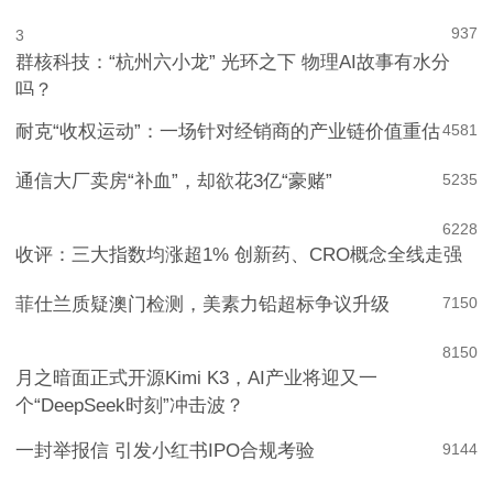
937
3
群核科技：“杭州六小龙” 光环之下 物理AI故事有水分
吗？
耐克“收权运动”：一场针对经销商的产业链价值重估
4
581
通信大厂卖房“补血”，却欲花3亿“豪赌”
5
235
6
228
收评：三大指数均涨超1% 创新药、CRO概念全线走强
菲仕兰质疑澳门检测，美素力铅超标争议升级
7
150
8
150
月之暗面正式开源Kimi K3，AI产业将迎又一
个“DeepSeek时刻”冲击波？
一封举报信 引发小红书IPO合规考验
9
144