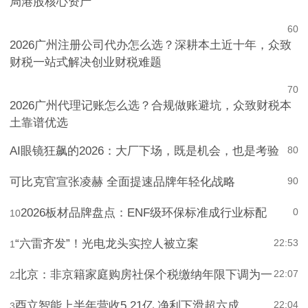
局港股核心资产
6
0
2026广州注册公司代办怎么选？深耕本土近十年，众致
财税一站式解决创业财税难题
7
0
2026广州代理记账怎么选？合规做账避坑，众致财税本
土靠谱优选
AI眼镜狂飙的2026：大厂下场，既是机会，也是考验
8
0
可比克官宣张凌赫 全面提速品牌年轻化战略
9
0
2026板材品牌盘点：ENF级环保标准成行业标配
0
10
“六雷齐发”！光电龙头实控人被立案
22:53
1
北京：非京籍家庭购房社保个税缴纳年限下调为一
22:07
2
酉立智能上半年营收5.21亿 净利下滑超六成
22:04
3