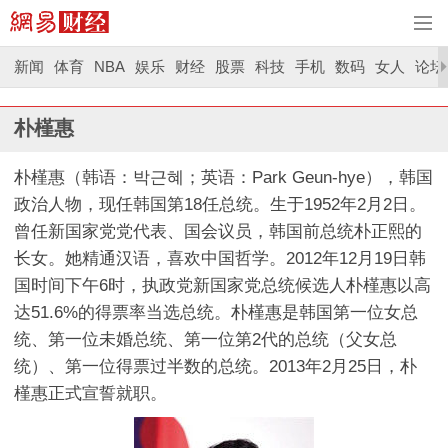
新闻
体育
NBA
娱乐
财经
股票
科技
手机
数码
女人
论坛
朴槿惠
朴槿惠（韩语：박근혜；英语：Park Geun-hye），韩国
政治人物，现任韩国第18任总统。生于1952年2月2日。
曾任新国家党党代表、国会议员，韩国前总统朴正熙的
长女。她精通汉语，喜欢中国哲学。2012年12月19日韩
国时间下午6时，执政党新国家党总统候选人朴槿惠以高
达51.6%的得票率当选总统。朴槿惠是韩国第一位女总
统、第一位未婚总统、第一位第2代的总统（父女总
统）、第一位得票过半数的总统。2013年2月25日，朴
槿惠正式宣誓就职。