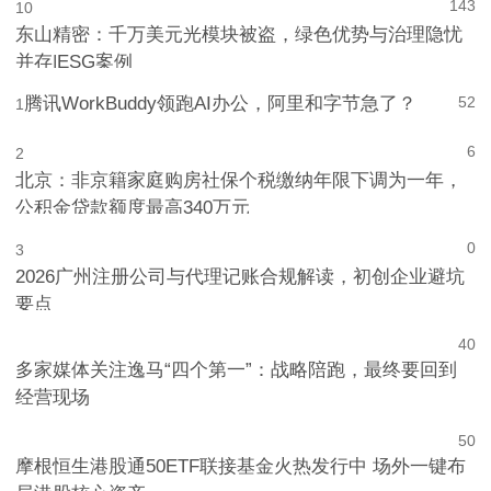
143
10
东山精密：千万美元光模块被盗，绿色优势与治理隐忧
并存|ESG案例
腾讯WorkBuddy领跑AI办公，阿里和字节急了？
52
1
6
2
北京：非京籍家庭购房社保个税缴纳年限下调为一年，
公积金贷款额度最高340万元
0
3
2026广州注册公司与代理记账合规解读，初创企业避坑
要点
4
0
多家媒体关注逸马“四个第一”：战略陪跑，最终要回到
经营现场
5
0
摩根恒生港股通50ETF联接基金火热发行中 场外一键布