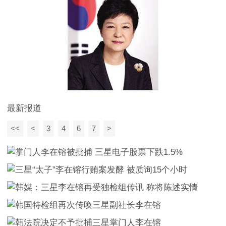
最新报道
<<
<
3
4
6
7
>