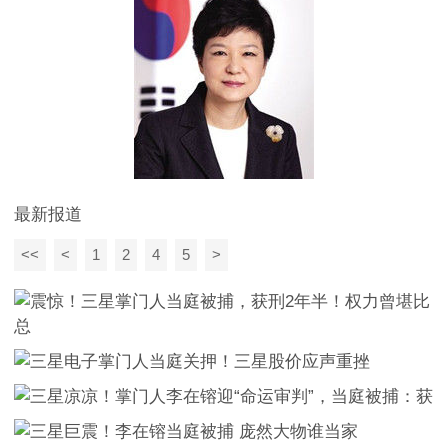
最新报道
<<
<
1
2
4
5
>