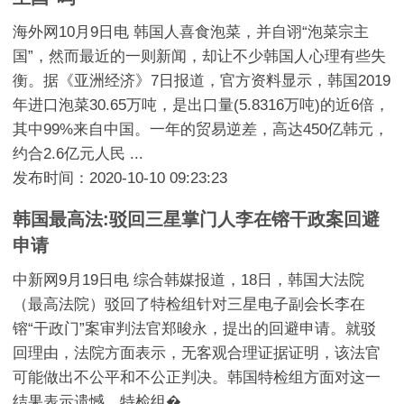
海外网10月9日电 韩国人喜食泡菜，并自诩“泡菜宗主
国”，然而最近的一则新闻，却让不少韩国人心理有些失
衡。据《亚洲经济》7日报道，官方资料显示，韩国2019
年进口泡菜30.65万吨，是出口量(5.8316万吨)的近6倍，
其中99%来自中国。一年的贸易逆差，高达450亿韩元，
约合2.6亿元人民 ...
发布时间：2020-10-10 09:23:23
韩国最高法:驳回三星掌门人李在镕干政案回避
申请
中新网9月19日电 综合韩媒报道，18日，韩国大法院
（最高法院）驳回了特检组针对三星电子副会长李在
镕“干政门”案审判法官郑晙永，提出的回避申请。就驳
回理由，法院方面表示，无客观合理证据证明，该法官
可能做出不公平和不公正判决。韩国特检组方面对这一
结果表示遗憾。特检组� ...