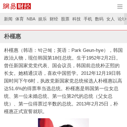
新闻
体育
NBA
娱乐
财经
股票
科技
手机
数码
女人
论坛
朴槿惠
朴槿惠（韩语：박근혜；英语：Park Geun-hye），韩国
政治人物，现任韩国第18任总统。生于1952年2月2日。
曾任新国家党党代表、国会议员，韩国前总统朴正熙的
长女。她精通汉语，喜欢中国哲学。2012年12月19日韩
国时间下午6时，执政党新国家党总统候选人朴槿惠以高
达51.6%的得票率当选总统。朴槿惠是韩国第一位女总
统、第一位未婚总统、第一位第2代的总统（父女总
统）、第一位得票过半数的总统。2013年2月25日，朴
槿惠正式宣誓就职。