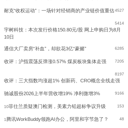
陈欣：长鑫科技四万亿市值背后的资本与周期
985
3
耐克“收权运动”：一场针对经销商的产业链价值重估
4
527
5
414
宇树科技：本次发行价格150.80元/股 网上申购日为8月
10日
通信大厂卖房“补血”，却欲花3亿“豪赌”
6
285
收评：沪指震荡反弹涨0.57% 煤炭板块集体走强
7
205
8
197
收评：三大指数均涨超1% 创新药、CRO概念全线走强
驰诚股份2026上半年营收增19% 净利微增3%
9
166
菲仕兰质疑澳门检测，美素力铅超标争议升级
153
10
腾讯WorkBuddy领跑AI办公，阿里和字节急了？
48
1