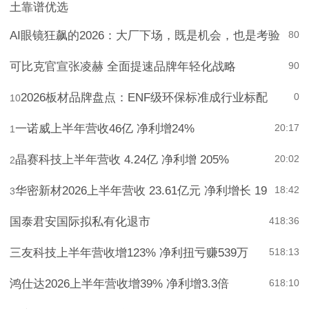
2026广州代理记账怎么选？合规做账避坑，众致财税本
土靠谱优选
AI眼镜狂飙的2026：大厂下场，既是机会，也是考验
8
0
可比克官宣张凌赫 全面提速品牌年轻化战略
9
0
2026板材品牌盘点：ENF级环保标准成行业标配
0
10
一诺威上半年营收46亿 净利增24%
20:17
1
晶赛科技上半年营收 4.24亿 净利增 205%
20:02
2
华密新材2026上半年营收 23.61亿元 净利增长 19
18:42
3
国泰君安国际拟私有化退市
4
18:36
三友科技上半年营收增123% 净利扭亏赚539万
5
18:13
鸿仕达2026上半年营收增39% 净利增3.3倍
6
18:10