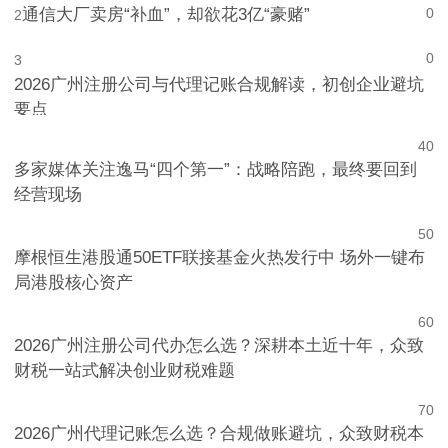
通信大厂卖房“补血”，却欲花3亿“豪赌”
0
2
0
3
2026广州注册公司与代理记账合规解读，初创企业避坑
要点
4
0
多家媒体关注逸马“四个第一”：战略陪跑，最终要回到
经营现场
5
0
摩根恒生港股通50ETF联接基金火热发行中 场外一键布
局港股核心资产
6
0
2026广州注册公司代办怎么选？深耕本土近十年，众致
财税一站式解决创业财税难题
7
0