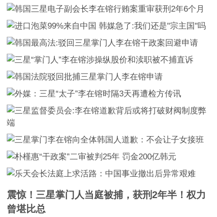
震惊！三星掌门人当庭被捕，获刑2年半！权力
曾堪比总