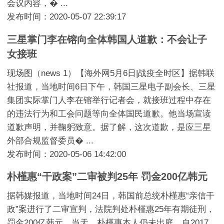
会议内容，� ...
发布时间：2020-05-07 22:39:17
三星掌门李在镕向全体韩国人道歉：不会让子
女接班
现场图（news 1）【海外网5月6日|战疫全时区】据韩联
社报道，当地时间6日下午，韩国三星电子副会长、三星
集团实际掌门人李在镕举行记者会，就接班过程中存在
的违法行为和工会问题等向全体国民道歉。他当场宣读
道歉声明，并鞠躬致意。据了解，这次道歉，是应三星
外部合规监督委员� ...
发布时间：2020-05-06 14:42:00
朴槿惠“干政案”二审被判25年 罚金200亿韩元
据韩媒报道，当地时间24日，韩国前总统朴槿惠“亲信干
政”案进行了二审宣判，法院判处朴槿惠25年有期徒刑，
罚金200亿韩元。当天，朴槿惠本人仍未出庭。自2017